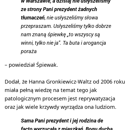
w Warszawie, a dzisiaj nie usłyszeliśmy
ze strony Pani prezydent żadnych
tłumaczeń
, nie usłyszeliśmy słowa
przepraszam. Usłyszeliśmy tylko dobrze
nam znaną śpiewkę „to wszyscy są
winni, tylko nie ja”. Ta buta i arogancja
poraża
– powiedział Śpiewak.
Dodał, że Hanna Gronkiewicz-Waltz od 2006 roku
miała pełną wiedzę na temat tego jak
patologicznym procesem jest reprywatyzacja
oraz jak wiele krzywdy wyrządza ona ludziom.
Sama Pani prezydent i jej rodzina de
facto wyrzucała z mieszkań Bogu ducha