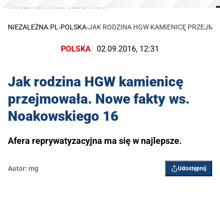
Tomasz Adamowicz / Gazeta Polska
NIEZALEŻNA.PL
›
POLSKA
›
JAK RODZINA HGW KAMIENICĘ PRZEJMO
POLSKA
02.09.2016, 12:31
Jak rodzina HGW kamienicę
przejmowała. Nowe fakty ws.
Noakowskiego 16
Afera reprywatyzacyjna ma się w najlepsze.
Autor:
mg
Udostępnij