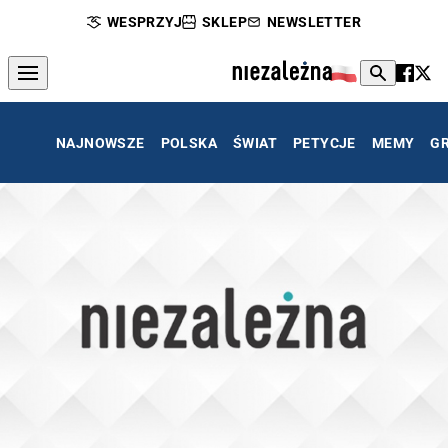
WESPRZYJ
SKLEP
NEWSLETTER
NAJNOWSZE
POLSKA
ŚWIAT
PETYCJE
MEMY
G