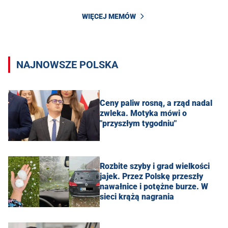
WIĘCEJ MEMÓW
NAJNOWSZE POLSKA
Ceny paliw rosną, a rząd nadal
zwleka. Motyka mówi o
"przyszłym tygodniu"
Rozbite szyby i grad wielkości
jajek. Przez Polskę przeszły
nawałnice i potężne burze. W
sieci krążą nagrania