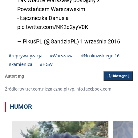
Tak władze Warszawy postąpiły z
Powstańcem Warszawskim.
- Łączniczka Danusia
pic.twitter.com/NK2d2yyV0K
— PikuśPL (@GandziaPL)
1 września 2016
#reprywatyzacja
#Warszawa
#Noakowskiego 16
#kamienica
#HGW
Autor:
mg
Udostępnij
Źródło: twitter.com,niezalezna.pl tvp.info,facebook.com
HUMOR