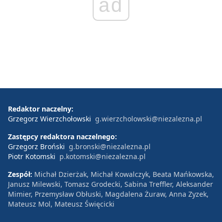
ad
Redaktor naczelny:
Grzegorz Wierzchołowski
g.wierzcholowski@niezalezna.pl
Zastępcy redaktora naczelnego:
Grzegorz Broński
g.bronski@niezalezna.pl
Piotr Kotomski
p.kotomski@niezalezna.pl
Zespół:
Michał Dzierżak, Michał Kowalczyk, Beata Mańkowska,
Janusz Milewski, Tomasz Grodecki, Sabina Treffler, Aleksander
Mimier, Przemysław Obłuski, Magdalena Żuraw, Anna Zyzek,
Mateusz Mol, Mateusz Święcicki