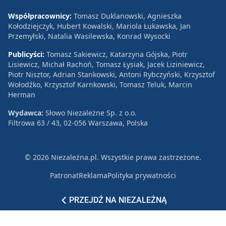
Współpracownicy:
Tomasz Duklanowski, Agnieszka
Kołodziejczyk, Hubert Kowalski, Mariola Łukawska, Jan
Przemyłski, Natalia Wasilewska, Konrad Wysocki
Publicyści:
Tomasz Sakiewicz, Katarzyna Gójska, Piotr
Lisiewicz, Michał Rachoń, Tomasz Łysiak, Jacek Liziniewicz,
Piotr Nisztor, Adrian Stankowski, Antoni Rybczyński, Krzysztof
Wołodźko, Krzysztof Karnkowski, Tomasz Teluk, Marcin
Herman
Wydawca:
Słowo Niezależne Sp. z o.o.
Filtrowa 63 / 43, 02-056 Warszawa, Polska
© 2026 Niezależna.pl. Wszystkie prawa zastrzeżone.
Patronat
Reklama
Polityka prywatności
PRZEJDŹ NA NIEZALEŻNĄ