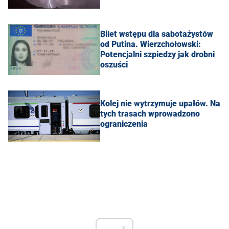
Bilet wstępu dla sabotażystów
od Putina. Wierzchołowski:
Potencjalni szpiedzy jak drobni
oszuści
Kolej nie wytrzymuje upałów. Na
tych trasach wprowadzono
ograniczenia