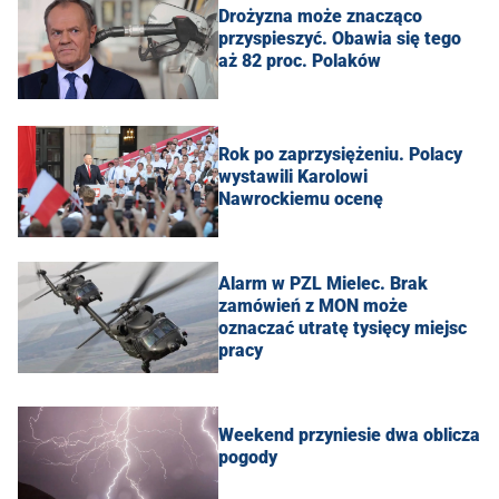
Drożyzna może znacząco
przyspieszyć. Obawia się tego
aż 82 proc. Polaków
Rok po zaprzysiężeniu. Polacy
wystawili Karolowi
Nawrockiemu ocenę
Alarm w PZL Mielec. Brak
zamówień z MON może
oznaczać utratę tysięcy miejsc
pracy
Weekend przyniesie dwa oblicza
pogody