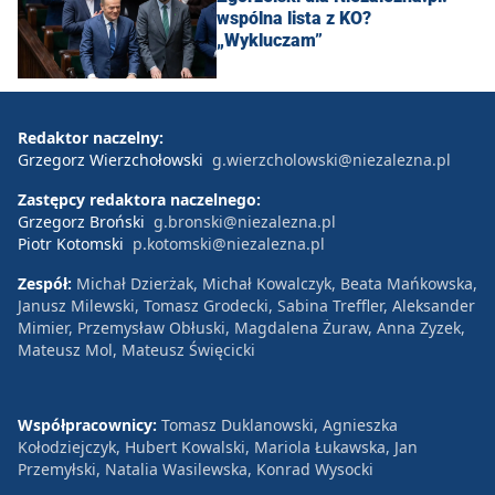
wspólna lista z KO?
„Wykluczam”
Redaktor naczelny:
Grzegorz Wierzchołowski
g.wierzcholowski@niezalezna.pl
Zastępcy redaktora naczelnego:
Grzegorz Broński
g.bronski@niezalezna.pl
Piotr Kotomski
p.kotomski@niezalezna.pl
Zespół:
Michał Dzierżak, Michał Kowalczyk, Beata Mańkowska,
Janusz Milewski, Tomasz Grodecki, Sabina Treffler, Aleksander
Mimier, Przemysław Obłuski, Magdalena Żuraw, Anna Zyzek,
Mateusz Mol, Mateusz Święcicki
Współpracownicy:
Tomasz Duklanowski, Agnieszka
Kołodziejczyk, Hubert Kowalski, Mariola Łukawska, Jan
Przemyłski, Natalia Wasilewska, Konrad Wysocki