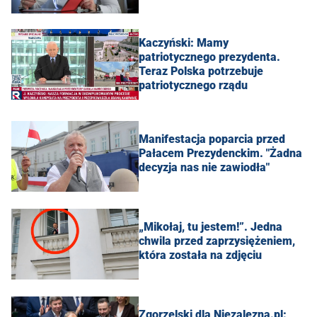
Kaczyński: Mamy
patriotycznego prezydenta.
Teraz Polska potrzebuje
patriotycznego rządu
Manifestacja poparcia przed
Pałacem Prezydenckim. "Żadna
decyzja nas nie zawiodła"
„Mikołaj, tu jestem!”. Jedna
chwila przed zaprzysiężeniem,
która została na zdjęciu
Zgorzelski dla Niezalezna.pl: