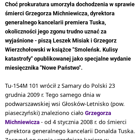
Choć prokuratura umorzyła dochodzenia w sprawie
śmierci Grzegorza Michniewicza, dyrektora
generalnego kancelarii premiera Tuska,
okoliczności jego zgonu trudno uznać za
wyjaśnione - piszą Leszek Misiak i Grzegorz
Wierzchołowski w książce "Smoleńsk. Kulisy
katastrofy" opublikowanej jako specjalne wydanie
miesięcznika "Nowe Państwo".
Tu-154M 101 wrócił z Samary do Polski 23
grudnia 2009 r. Tego samego dnia w
podwarszawskiej wsi Głosków-Letnisko (pow.
piaseczyński) znaleziono ciało
Grzegorza
- od 4 stycznia 2008 r. do śmierci
Michniewicza
dyrektora generalnego kancelarii Donalda Tuska.
Zaczynał on swoją urzędniczą karierę w