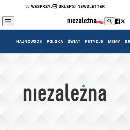
WESPRZYJ
SKLEP
NEWSLETTER
NAJNOWSZE
POLSKA
ŚWIAT
PETYCJE
MEMY
G