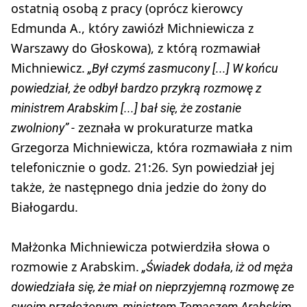
ostatnią osobą z pracy (oprócz kierowcy
Edmunda A., który zawiózł Michniewicza z
Warszawy do Głoskowa), z którą rozmawiał
Michniewicz.
„Był czymś zasmucony [...] W końcu
powiedział, że odbył bardzo przykrą rozmowę z
ministrem Arabskim [...] bał się, że zostanie
zeznała w prokuraturze matka
zwolniony” -
Grzegorza Michniewicza, która rozmawiała z nim
telefonicznie o godz. 21:26. Syn powiedział jej
także, że następnego dnia jedzie do żony do
Białogardu.
Małżonka Michniewicza potwierdziła słowa o
rozmowie z Arabskim.
„Świadek dodała, iż od męża
dowiedziała się, że miał on nieprzyjemną rozmowę ze
swoim przełożonym, ministrem Tomaszem Arabskim.