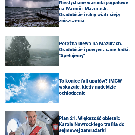
Niesłychane warunki pogodowe
na Warmii i Mazurach.
Gradobicie i silny wiatr sieją
zniszczenia
Potężna ulewa na Mazurach.
Gradobicie i powywracane łódki.
"Apelujemy"
To koniec fali upałów? IMGW
wskazuje, kiedy nadejdzie
ochłodzenie
Plan 21. Większość obietnic
Karola Nawrockiego trafiła do
sejmowej zamrażarki