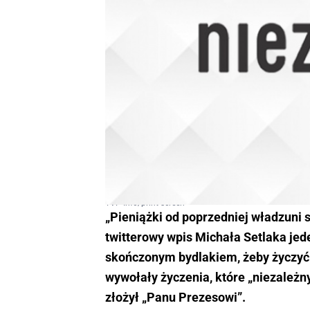
TVP Info/print screen
„Pieniążki od poprzedniej władzuni s
twitterowy wpis Michała Setlaka jede
skończonym bydlakiem, żeby życzyć 
wywołały życzenia, które „niezależn
złożył „Panu Prezesowi”.