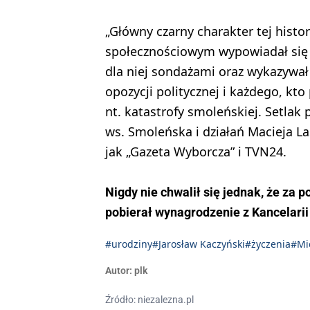
„Główny czarny charakter tej histor
społecznościowym wypowiadał się S
dla niej sondażami oraz wykazywa
opozycji politycznej i każdego, kt
nt. katastrofy smoleńskiej. Setla
ws. Smoleńska i działań Macieja La
jak „Gazeta Wyborcza” i TVN24.
Nigdy nie chwalił się jednak, że za 
pobierał wynagrodzenie z Kancelarii
#urodziny
#Jarosław Kaczyński
#życzenia
#Mic
Autor:
plk
Źródło: niezalezna.pl