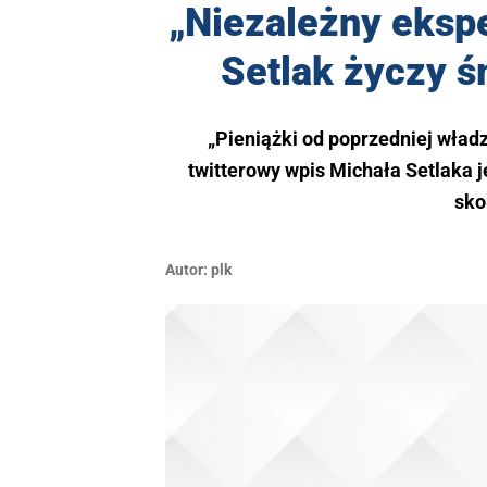
​„Niezależny eksp
Setlak życzy ś
„Pieniążki od poprzedniej władz
twitterowy wpis Michała Setlaka j
sko
Autor:
plk