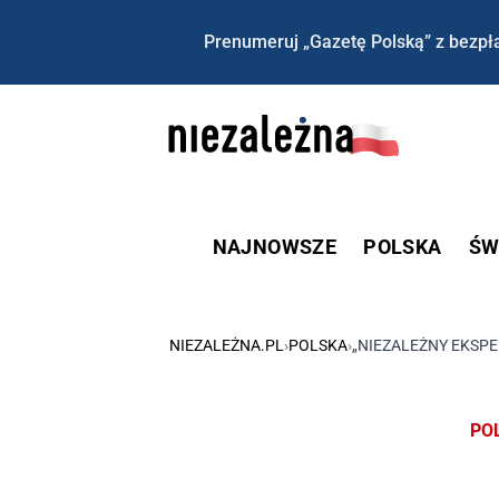
Prenumeruj „Gazetę Polską” z bezpła
NAJNOWSZE
POLSKA
ŚW
NIEZALEŻNA.PL
›
POLSKA
›
​„NIEZALEŻNY EKSP
PO