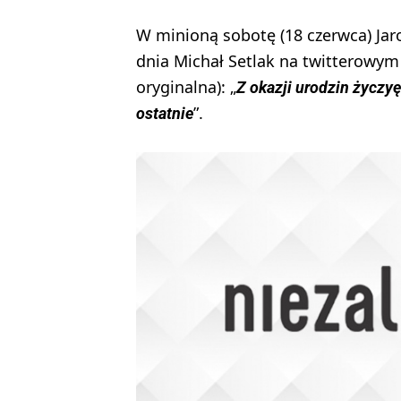
W minioną sobotę (18 czerwca) Jaro
dnia Michał Setlak na twitterowym 
oryginalna): „
Z okazji urodzin życzyę
”.
ostatnie