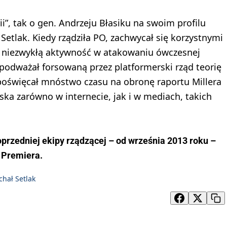
ii”, tak o gen. Andrzeju Błasiku na swoim profilu
etlak. Kiedy rządziła PO, zachwycał się korzystnymi
ł niezwykłą aktywność w atakowaniu ówczesnej
o podważał forsowaną przez platformerski rząd teorię
k poświęcał mnóstwo czasu na obronę raportu Millera
ska zarówno w internecie, jak i w mediach, takich
poprzedniej ekipy rządzącej – od września 2013 roku –
 Premiera.
hał Setlak