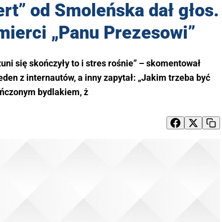
ert” od Smoleńska dał głos.
mierci „Panu Prezesowi”
uni się skończyły to i stres rośnie” – skomentował
eden z internautów, a inny zapytał: „Jakim trzeba być
ńczonym bydlakiem, ż