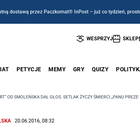
tną dostawą przez Paczkomat® InPost – już co tydzień, prost
WESPRZYJ
SKLEP
IAT
PETYCJE
MEMY
GRY
QUIZY
POLITYK
ERT” OD SMOLEŃSKA DAŁ GŁOS. SETLAK ŻYCZY ŚMIERCI „PANU PREZE
LSKA
20.06.2016, 08:32