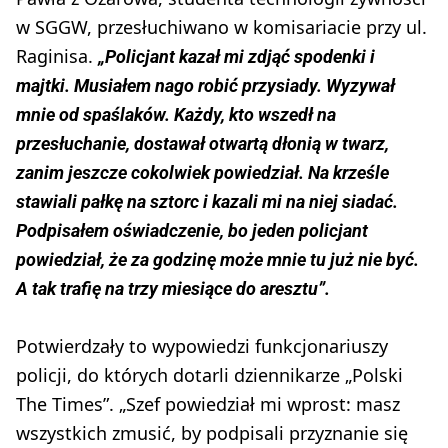
w SGGW, przesłuchiwano w komisariacie przy ul.
Raginisa.
„Policjant kazał mi zdjąć spodenki i
majtki. Musiałem nago robić przysiady. Wyzywał
mnie od spaślaków. Każdy, kto wszedł na
przesłuchanie, dostawał otwartą dłonią w twarz,
zanim jeszcze cokolwiek powiedział. Na krześle
stawiali pałkę na sztorc i kazali mi na niej siadać.
Podpisałem oświadczenie, bo jeden policjant
powiedział, że za godzinę może mnie tu już nie być.
A tak trafię na trzy miesiące do aresztu”.
Potwierdzały to wypowiedzi funkcjonariuszy
policji, do których dotarli dziennikarze „Polski
The Times”. „Szef powiedział mi wprost: masz
wszystkich zmusić, by podpisali przyznanie się