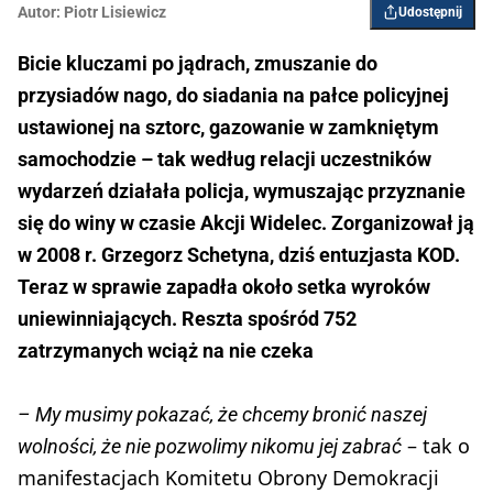
Autor:
Piotr Lisiewicz
Udostępnij
Bicie kluczami po jądrach, zmuszanie do
przysiadów nago, do siadania na pałce policyjnej
ustawionej na sztorc, gazowanie w zamkniętym
samochodzie – tak według relacji uczestników
wydarzeń działała policja, wymuszając przyznanie
się do winy w czasie Akcji Widelec. Zorganizował ją
w 2008 r. Grzegorz Schetyna, dziś entuzjasta KOD.
Teraz w sprawie zapadła około setka wyroków
uniewinniających. Reszta spośród 752
zatrzymanych wciąż na nie czeka
– My musimy pokazać, że chcemy bronić naszej
– tak o
wolności, że nie pozwolimy nikomu jej zabrać
manifestacjach Komitetu Obrony Demokracji