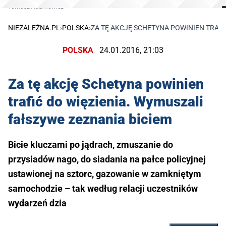
Tomasz Adamowicz
NIEZALEŻNA.PL
›
POLSKA
›
ZA TĘ AKCJĘ SCHETYNA POWINIEN TRAFI
POLSKA
24.01.2016, 21:03
Za tę akcję Schetyna powinien
trafić do więzienia. Wymuszali
fałszywe zeznania biciem
Bicie kluczami po jądrach, zmuszanie do
przysiadów nago, do siadania na pałce policyjnej
ustawionej na sztorc, gazowanie w zamkniętym
samochodzie – tak według relacji uczestników
wydarzeń dzia