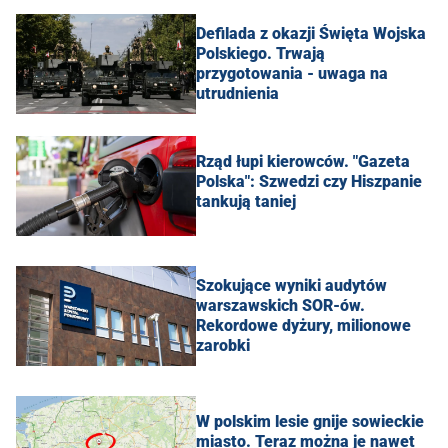
Defilada z okazji Święta Wojska
Polskiego. Trwają
przygotowania - uwaga na
utrudnienia
Rząd łupi kierowców. "Gazeta
Polska": Szwedzi czy Hiszpanie
tankują taniej
Szokujące wyniki audytów
warszawskich SOR-ów.
Rekordowe dyżury, milionowe
zarobki
W polskim lesie gnije sowieckie
miasto. Teraz można je nawet