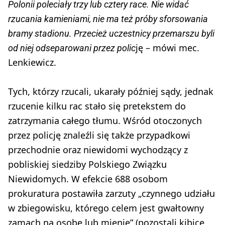
Polonii poleciały trzy lub cztery race. Nie widać
rzucania kamieniami, nie ma też próby sforsowania
bramy stadionu. Przecież uczestnicy przemarszu byli
ję – mówi mec.
od niej odseparowani przez polic
Lenkiewicz.
Tych, którzy rzucali, ukarały później sądy, jednak
rzucenie kilku rac stało się pretekstem do
zatrzymania całego tłumu. Wśród otoczonych
przez policję znaleźli się także przypadkowi
przechodnie oraz niewidomi wychodzący z
pobliskiej siedziby Polskiego Związku
Niewidomych. W efekcie 688 osobom
prokuratura postawiła zarzuty „czynnego udziału
w zbiegowisku, którego celem jest gwałtowny
zamach na osobę lub mienie” (pozostali kibice