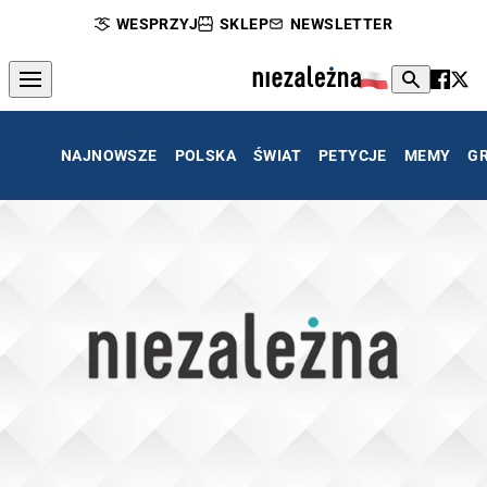
WESPRZYJ
SKLEP
NEWSLETTER
NAJNOWSZE
POLSKA
ŚWIAT
PETYCJE
MEMY
G