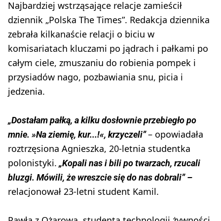
Najbardziej wstrząsające relacje zamieścił
dziennik „Polska The Times”. Redakcja dziennika
zebrała kilkanaście relacji o biciu w
komisariatach kluczami po jądrach i pałkami po
całym ciele, zmuszaniu do robienia pompek i
przysiadów nago, pozbawiania snu, picia i
jedzenia.
„Dostałam pałką, a kilku dosłownie przebiegło po
– opowiadała
mnie. »Na ziemię, kur...!«, krzyczeli”
roztrzęsiona Agnieszka, 20-letnia studentka
polonistyki.
„Kopali nas i bili po twarzach, rzucali
bluzgi. Mówili, że wreszcie się do nas dobrali” –
relacjonował 23-letni student Kamil.
Pawła z Ożarowa, studenta technologii żywności