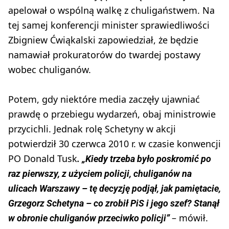
apelował o wspólną walkę z chuligaństwem. Na
tej samej konferencji minister sprawiedliwości
Zbigniew Ćwiąkalski zapowiedział, że będzie
namawiał prokuratorów do twardej postawy
wobec chuliganów.
Potem, gdy niektóre media zaczęły ujawniać
prawdę o przebiegu wydarzeń, obaj ministrowie
przycichli. Jednak rolę Schetyny w akcji
potwierdził 30 czerwca 2010 r. w czasie konwencji
PO Donald Tusk
. „Kiedy trzeba było poskromić po
raz pierwszy, z użyciem policji, chuliganów na
ulicach Warszawy – tę decyzję podjął, jak pamiętacie,
Grzegorz Schetyna – co zrobił PiS i jego szef? Stanął
– mówił.
w obronie chuliganów przeciwko policji”