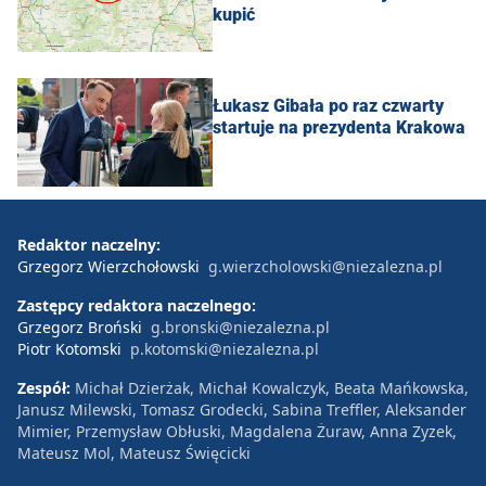
kupić
Łukasz Gibała po raz czwarty
startuje na prezydenta Krakowa
Redaktor naczelny:
Grzegorz Wierzchołowski
g.wierzcholowski@niezalezna.pl
Zastępcy redaktora naczelnego:
Grzegorz Broński
g.bronski@niezalezna.pl
Piotr Kotomski
p.kotomski@niezalezna.pl
Zespół:
Michał Dzierżak, Michał Kowalczyk, Beata Mańkowska,
Janusz Milewski, Tomasz Grodecki, Sabina Treffler, Aleksander
Mimier, Przemysław Obłuski, Magdalena Żuraw, Anna Zyzek,
Mateusz Mol, Mateusz Święcicki