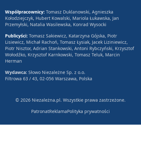
Współpracownicy:
Tomasz Duklanowski, Agnieszka
Kołodziejczyk, Hubert Kowalski, Mariola Łukawska, Jan
Przemyłski, Natalia Wasilewska, Konrad Wysocki
Publicyści:
Tomasz Sakiewicz, Katarzyna Gójska, Piotr
Lisiewicz, Michał Rachoń, Tomasz Łysiak, Jacek Liziniewicz,
Piotr Nisztor, Adrian Stankowski, Antoni Rybczyński, Krzysztof
Wołodźko, Krzysztof Karnkowski, Tomasz Teluk, Marcin
Herman
Wydawca:
Słowo Niezależne Sp. z o.o.
Filtrowa 63 / 43, 02-056 Warszawa, Polska
© 2026 Niezależna.pl. Wszystkie prawa zastrzeżone.
Patronat
Reklama
Polityka prywatności