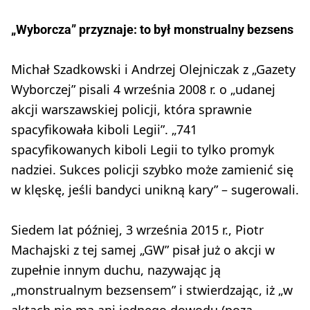
„Wyborcza” przyznaje: to był monstrualny bezsens
Michał Szadkowski i Andrzej Olejniczak z „Gazety
Wyborczej” pisali 4 września 2008 r. o „udanej
akcji warszawskiej policji, która sprawnie
spacyfikowała kiboli Legii”. „741
spacyfikowanych kiboli Legii to tylko promyk
nadziei. Sukces policji szybko może zamienić się
w klęskę, jeśli bandyci unikną kary” – sugerowali.
Siedem lat później, 3 września 2015 r., Piotr
Machajski z tej samej „GW” pisał już o akcji w
zupełnie innym duchu, nazywając ją
„monstrualnym bezsensem” i stwierdzając, iż „w
aktach nie ma ani jednego dowodu (poza