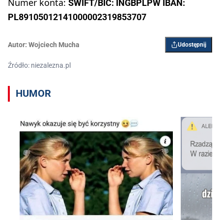
Numer konta:
SWIFT/BIC: INGBPLPW IBAN:
PL89105012141000002319853707
Autor:
​Wojciech Mucha
Udostępnij
Źródło: niezalezna.pl
HUMOR