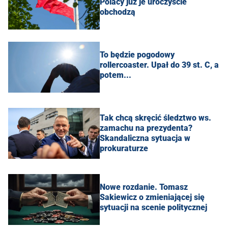
Polacy już je uroczyście
obchodzą
To będzie pogodowy
rollercoaster. Upał do 39 st. C, a
potem...
Tak chcą skręcić śledztwo ws.
zamachu na prezydenta?
Skandaliczna sytuacja w
prokuraturze
Nowe rozdanie. Tomasz
Sakiewicz o zmieniającej się
sytuacji na scenie politycznej