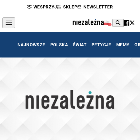
WESPRZYJ
SKLEP
NEWSLETTER
NAJNOWSZE
POLSKA
ŚWIAT
PETYCJE
MEMY
G