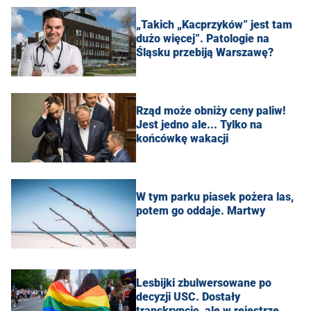
„Takich „Kacprzyków” jest tam
dużo więcej”. Patologie na
Śląsku przebiją Warszawę?
Rząd może obniży ceny paliw!
Jest jedno ale... Tylko na
końcówkę wakacji
W tym parku piasek pożera las,
potem go oddaje. Martwy
Lesbijki zbulwersowane po
decyzji USC. Dostały
transkrypcję, ale w rejestrze