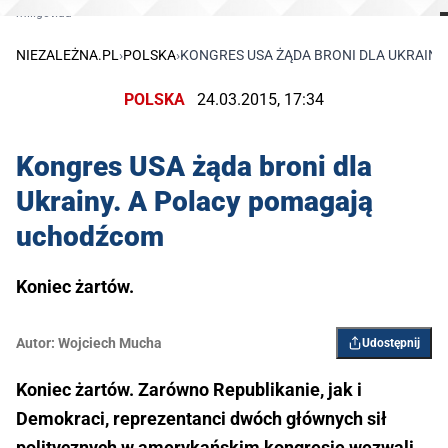
mil.gov.ua
NIEZALEŻNA.PL
›
POLSKA
›
KONGRES USA ŻĄDA BRONI DLA UKRAIN
POLSKA
24.03.2015, 17:34
Kongres USA żąda broni dla
Ukrainy. A Polacy pomagają
uchodźcom
Koniec żartów.
Autor:
​Wojciech Mucha
Udostępnij
Koniec żartów. Zarówno Republikanie, jak i
Demokraci, reprezentanci dwóch głównych sił
politycznych w amerykańskim kongresie wezwali