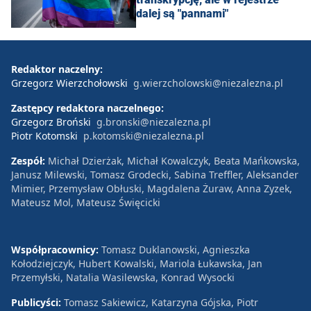
dalej są "pannami"
Redaktor naczelny:
Grzegorz Wierzchołowski
g.wierzcholowski@niezalezna.pl
Zastępcy redaktora naczelnego:
Grzegorz Broński
g.bronski@niezalezna.pl
Piotr Kotomski
p.kotomski@niezalezna.pl
Zespół:
Michał Dzierżak, Michał Kowalczyk, Beata Mańkowska,
Janusz Milewski, Tomasz Grodecki, Sabina Treffler, Aleksander
Mimier, Przemysław Obłuski, Magdalena Żuraw, Anna Zyzek,
Mateusz Mol, Mateusz Święcicki
Współpracownicy:
Tomasz Duklanowski, Agnieszka
Kołodziejczyk, Hubert Kowalski, Mariola Łukawska, Jan
Przemyłski, Natalia Wasilewska, Konrad Wysocki
Publicyści:
Tomasz Sakiewicz, Katarzyna Gójska, Piotr