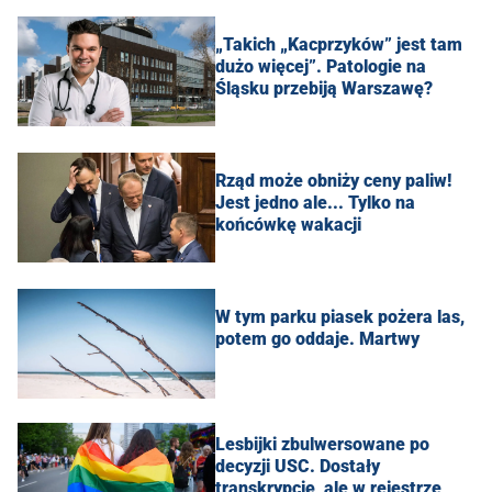
„Takich „Kacprzyków” jest tam
dużo więcej”. Patologie na
Śląsku przebiją Warszawę?
Rząd może obniży ceny paliw!
Jest jedno ale... Tylko na
końcówkę wakacji
W tym parku piasek pożera las,
potem go oddaje. Martwy
Lesbijki zbulwersowane po
decyzji USC. Dostały
transkrypcję, ale w rejestrze