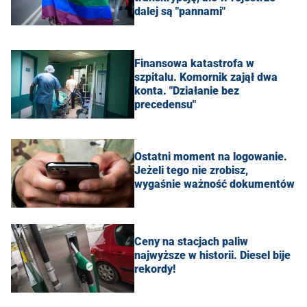
dalej są "pannami"
Finansowa katastrofa w
szpitalu. Komornik zajął dwa
konta. "Działanie bez
precedensu"
Ostatni moment na logowanie.
Jeżeli tego nie zrobisz,
wygaśnie ważność dokumentów
Ceny na stacjach paliw
najwyższe w historii. Diesel bije
rekordy!