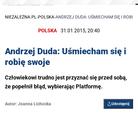
Patryk Luboń/Gazeta Polska
NIEZALEŻNA.PL
›
POLSKA
›
ANDRZEJ DUDA: UŚMIECHAM SIĘ I ROBIĘ
POLSKA
31.01.2015, 20:40
Andrzej Duda: Uśmiecham się i
robię swoje
Człowiekowi trudno jest przyznać się przed sobą,
że popełnił błąd, wybierając Platformę.
Autor:
Joanna Lichocka
Udostępnij