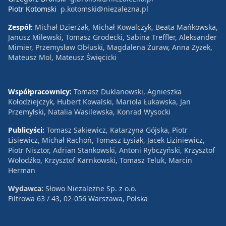
Piotr Kotomski
p.kotomski@niezalezna.pl
Zespół:
Michał Dzierżak, Michał Kowalczyk, Beata Mańkowska,
Janusz Milewski, Tomasz Grodecki, Sabina Treffler, Aleksander
Mimier, Przemysław Obłuski, Magdalena Żuraw, Anna Zyzek,
Mateusz Mol, Mateusz Święcicki
Współpracownicy:
Tomasz Duklanowski, Agnieszka
Kołodziejczyk, Hubert Kowalski, Mariola Łukawska, Jan
Przemyłski, Natalia Wasilewska, Konrad Wysocki
Publicyści:
Tomasz Sakiewicz, Katarzyna Gójska, Piotr
Lisiewicz, Michał Rachoń, Tomasz Łysiak, Jacek Liziniewicz,
Piotr Nisztor, Adrian Stankowski, Antoni Rybczyński, Krzysztof
Wołodźko, Krzysztof Karnkowski, Tomasz Teluk, Marcin
Herman
Wydawca:
Słowo Niezależne Sp. z o.o.
Filtrowa 63 / 43, 02-056 Warszawa, Polska