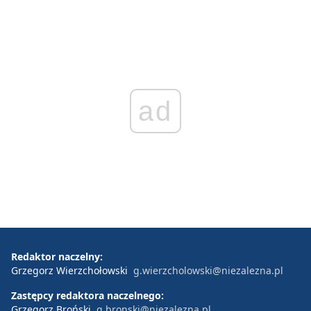
ad
Redaktor naczelny:
Grzegorz Wierzchołowski
g.wierzcholowski@niezalezna.pl
Zastępcy redaktora naczelnego:
Grzegorz Broński
g.bronski@niezalezna.pl