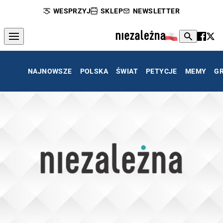
WESPRZYJ
SKLEP
NEWSLETTER
NAJNOWSZE
POLSKA
ŚWIAT
PETYCJE
MEMY
G