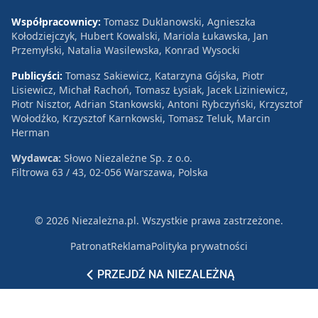
Współpracownicy:
Tomasz Duklanowski, Agnieszka
Kołodziejczyk, Hubert Kowalski, Mariola Łukawska, Jan
Przemyłski, Natalia Wasilewska, Konrad Wysocki
Publicyści:
Tomasz Sakiewicz, Katarzyna Gójska, Piotr
Lisiewicz, Michał Rachoń, Tomasz Łysiak, Jacek Liziniewicz,
Piotr Nisztor, Adrian Stankowski, Antoni Rybczyński, Krzysztof
Wołodźko, Krzysztof Karnkowski, Tomasz Teluk, Marcin
Herman
Wydawca:
Słowo Niezależne Sp. z o.o.
Filtrowa 63 / 43, 02-056 Warszawa, Polska
© 2026 Niezależna.pl. Wszystkie prawa zastrzeżone.
Patronat
Reklama
Polityka prywatności
PRZEJDŹ NA NIEZALEŻNĄ