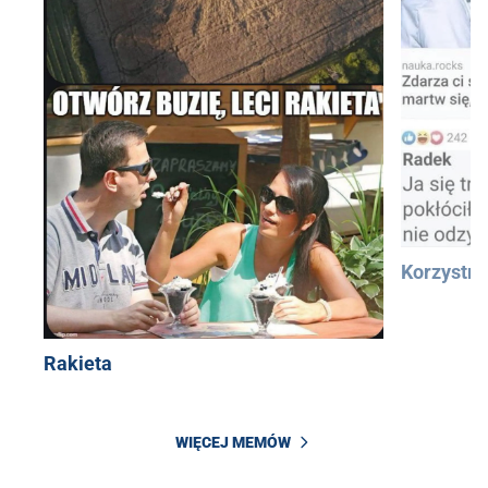
Korzystn
Rakieta
WIĘCEJ MEMÓW