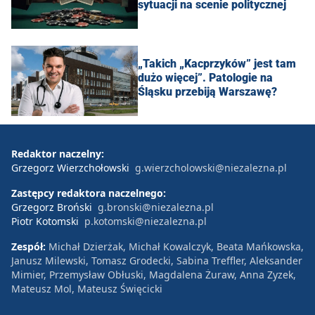
sytuacji na scenie politycznej
„Takich „Kacprzyków” jest tam
dużo więcej”. Patologie na
Śląsku przebiją Warszawę?
Redaktor naczelny:
Grzegorz Wierzchołowski
g.wierzcholowski@niezalezna.pl
Zastępcy redaktora naczelnego:
Grzegorz Broński
g.bronski@niezalezna.pl
Piotr Kotomski
p.kotomski@niezalezna.pl
Zespół:
Michał Dzierżak, Michał Kowalczyk, Beata Mańkowska,
Janusz Milewski, Tomasz Grodecki, Sabina Treffler, Aleksander
Mimier, Przemysław Obłuski, Magdalena Żuraw, Anna Zyzek,
Mateusz Mol, Mateusz Święcicki