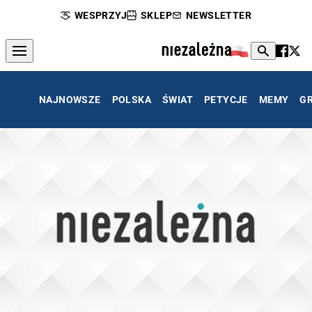
WESPRZYJ
SKLEP
NEWSLETTER
NAJNOWSZE
POLSKA
ŚWIAT
PETYCJE
MEMY
G