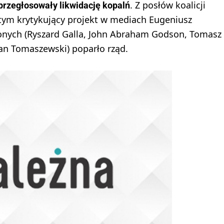
. Z posłów koalicji
 przegłosowały likwidację kopalń
w tym krytykujący projekt w mediach Eugeniusz
zonych (Ryszard Galla, John Abraham Godson, Tomasz
 Jan Tomaszewski) poparło rząd.