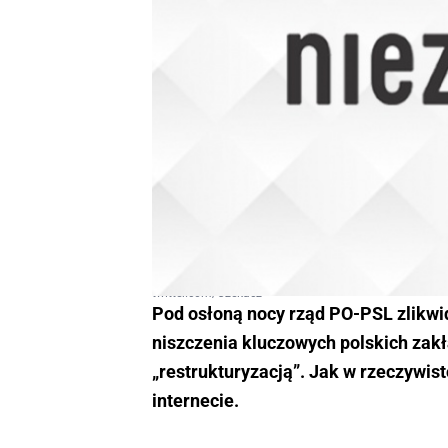
twitter.com/Czekacz
Pod osłoną nocy rząd PO-PSL zlikwi
niszczenia kluczowych polskich zak
„restrukturyzacją”. Jak w rzeczywi
internecie.