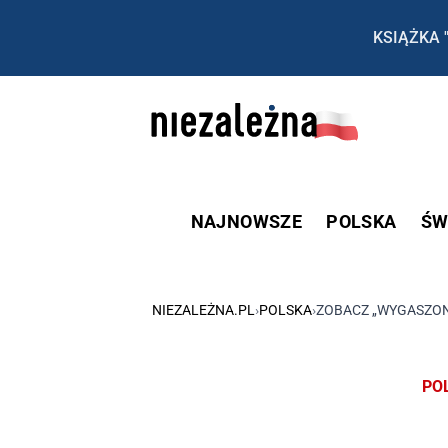
KSIĄŻKA 
NAJNOWSZE
POLSKA
ŚW
NIEZALEŻNA.PL
›
POLSKA
›
ZOBACZ „WYGASZON
PO