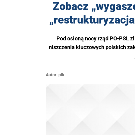
Zobacz „wygaszo
„restrukturyzac
Pod osłoną nocy rząd PO-PSL zl
niszczenia kluczowych polskich za
Autor:
plk