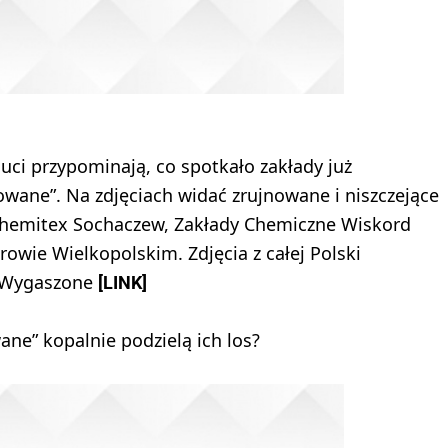
auci przypominają, co spotkało zakłady już
owane”. Na zdjęciach widać zrujnowane i niszczejące
 Chemitex Sochaczew, Zakłady Chemiczne Wiskord
owie Wielkopolskim. Zdjęcia z całej Polski
#Wygaszone
[LINK]
ane” kopalnie podzielą ich los?