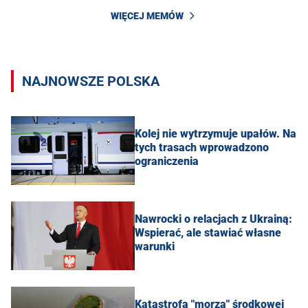
WIĘCEJ MEMÓW
NAJNOWSZE POLSKA
Kolej nie wytrzymuje upałów. Na
tych trasach wprowadzono
ograniczenia
Nawrocki o relacjach z Ukrainą:
Wspierać, ale stawiać własne
warunki
Katastrofa "morza" środkowej