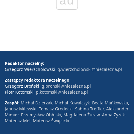
ad
Redaktor naczelny:
Grzegorz Wierzchołowski
g.wierzcholowski@niezalezna.pl
Zastępcy redaktora naczelnego:
Grzegorz Broński
g.bronski@niezalezna.pl
Piotr Kotomski
p.kotomski@niezalezna.pl
Zespół:
Michał Dzierżak, Michał Kowalczyk, Beata Mańkowska,
Janusz Milewski, Tomasz Grodecki, Sabina Treffler, Aleksander
Mimier, Przemysław Obłuski, Magdalena Żuraw, Anna Zyzek,
Mateusz Mol, Mateusz Święcicki