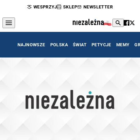
WESPRZYJ
SKLEP
NEWSLETTER
NAJNOWSZE
POLSKA
ŚWIAT
PETYCJE
MEMY
G