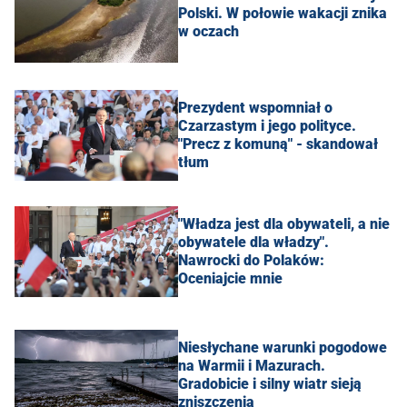
Polski. W połowie wakacji znika
w oczach
Prezydent wspomniał o
Czarzastym i jego polityce.
"Precz z komuną" - skandował
tłum
"Władza jest dla obywateli, a nie
obywatele dla władzy".
Nawrocki do Polaków:
Oceniajcie mnie
Niesłychane warunki pogodowe
na Warmii i Mazurach.
Gradobicie i silny wiatr sieją
zniszczenia