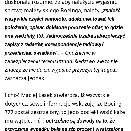
doskonale rozumie, że aby należycie wyjaśnić
sprawę malezyjskiego Boeinga, należy „
znaleźć
wszystkie części samolotu, udokumentować ich
położenie, opisać dokładne położenie ofiar, to gdzie
one siedziały, itd. Jednocześnie trzeba zabezpieczyć
zapisy z radarów, korespondencję radiową i
”. –
przesłuchać świadków
Opóźnienie w
zabezpieczeniu terenu utrudni śledztwo, ale to nie
–
znaczy, że nie da się wyjaśnić przyczyn tej tragedii
zaznacza jednak.
I choć Maciej Lasek stwierdza, iż wszystkie
dotychczasowe informacje wskazują, że Boeing
777 został zestrzelony, to jego dociekliwość każe
mu wątpić. –
(…)
potrzebne są dowody na to, że
przyczyną wypadku była na sto procent wystrzelona