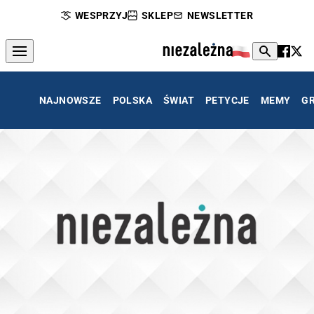
WESPRZYJ
SKLEP
NEWSLETTER
NAJNOWSZE
POLSKA
ŚWIAT
PETYCJE
MEMY
G