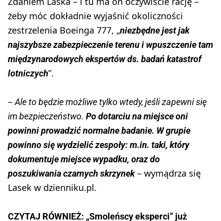
Zdaniem Laska – i tu ma on oczywiście rację –
żeby móc dokładnie wyjaśnić okoliczności
zestrzelenia Boeinga 777, „
niezbędne jest jak
najszybsze zabezpieczenie terenu i wpuszczenie tam
międzynarodowych ekspertów ds. badań katastrof
”.
lotniczych
–
Ale to będzie możliwe tylko wtedy, jeśli zapewni się
im bezpieczeństwo.
Po dotarciu na miejsce oni
powinni prowadzić normalne badanie. W grupie
powinno się wydzielić zespoły: m.in. taki, który
dokumentuje miejsce wypadku, oraz do
– wymądrza się
poszukiwania czarnych skrzynek
Lasek w dzienniku.pl.
CZYTAJ RÓWNIEŻ:
„Smoleńscy eksperci” już