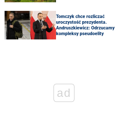
Tomczyk chce rozliczać
uroczystość prezydenta.
Andruszkiewicz: Odrzucamy
kompleksy pseudoelity
ad