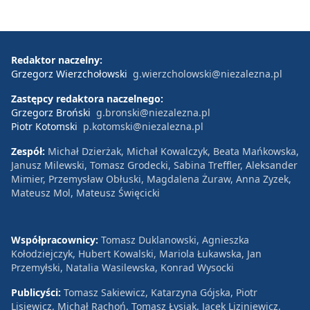
Redaktor naczelny:
Grzegorz Wierzchołowski
g.wierzcholowski@niezalezna.pl
Zastępcy redaktora naczelnego:
Grzegorz Broński
g.bronski@niezalezna.pl
Piotr Kotomski
p.kotomski@niezalezna.pl
Zespół:
Michał Dzierżak, Michał Kowalczyk, Beata Mańkowska,
Janusz Milewski, Tomasz Grodecki, Sabina Treffler, Aleksander
Mimier, Przemysław Obłuski, Magdalena Żuraw, Anna Zyzek,
Mateusz Mol, Mateusz Święcicki
Współpracownicy:
Tomasz Duklanowski, Agnieszka
Kołodziejczyk, Hubert Kowalski, Mariola Łukawska, Jan
Przemyłski, Natalia Wasilewska, Konrad Wysocki
Publicyści:
Tomasz Sakiewicz, Katarzyna Gójska, Piotr
Lisiewicz, Michał Rachoń, Tomasz Łysiak, Jacek Liziniewicz,