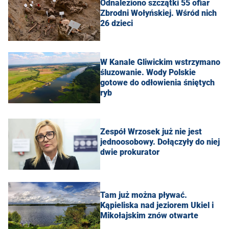
Odnaleziono szczątki 55 ofiar
Zbrodni Wołyńskiej. Wśród nich
26 dzieci
W Kanale Gliwickim wstrzymano
śluzowanie. Wody Polskie
gotowe do odłowienia śniętych
ryb
Zespół Wrzosek już nie jest
jednoosobowy. Dołączyły do niej
dwie prokurator
Tam już można pływać.
Kąpieliska nad jeziorem Ukiel i
Mikołajskim znów otwarte