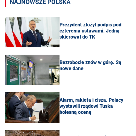
NAJNOWSZE POLSKA
Prezydent złożył podpis pod
czterema ustawami. Jedną
skierował do TK
Bezrobocie znów w górę. Są
nowe dane
Alarm, rakieta i cisza. Polacy
wystawili rządowi Tuska
bolesną ocenę