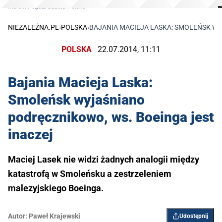
Marcin Pegaz/Gazeta Polska
NIEZALEŻNA.PL
›
POLSKA
›
BAJANIA MACIEJA LASKA: SMOLEŃSK WY
POLSKA
22.07.2014, 11:11
Bajania Macieja Laska:
Smoleńsk wyjaśniano
podręcznikowo, ws. Boeinga jest
inaczej
Maciej Lasek nie widzi żadnych analogii między
katastrofą w Smoleńsku a zestrzeleniem
malezyjskiego Boeinga.
Autor:
Paweł Krajewski
Udostępnij