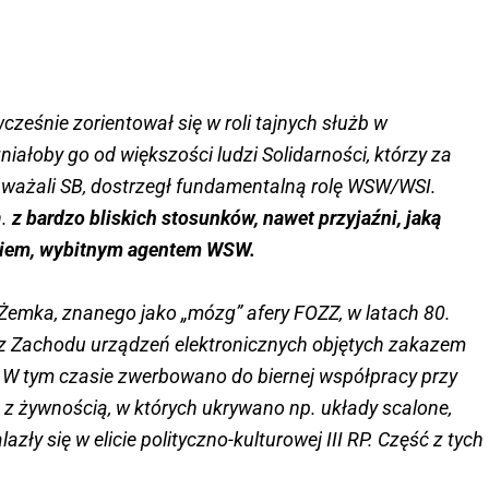
wcześnie zorientował się w roli tajnych służb w
żniałoby go od większości ludzi Solidarności, którzy za
uważali SB, dostrzegł fundamentalną rolę WSW/WSI.
.
z bardzo bliskich stosunków, nawet przyjaźni, jaką
kiem, wybitnym agentem WSW.
Żemka, znanego jako „mózg” afery FOZZ, w latach 80.
 z Zachodu urządzeń elektronicznych objętych zakazem
 W tym czasie zwerbowano do biernej współpracy przy
 z żywnością, w których ukrywano np. układy scalone,
azły się w elicie polityczno-kulturowej III RP. Część z tych