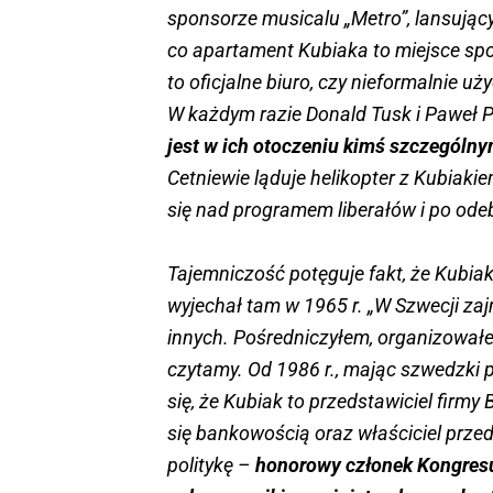
sponsorze musicalu „Metro”, lansujący
co apartament Kubiaka to miejsce sp
to oficjalne biuro, czy nieformalnie uż
W każdym razie Donald Tusk i Paweł Pi
jest w ich otoczeniu kimś szczególny
Cetniewie ląduje helikopter z Kubiakie
się nad programem liberałów i po ode
Tajemniczość potęguje fakt, że Kubia
wyjechał tam w 1965 r. „W Szwecji z
innych. Pośredniczyłem, organizował
czytamy. Od 1986 r., mając szwedzki p
się, że Kubiak to przedstawiciel firm
się bankowością oraz właściciel prze
politykę –
honorowy członek Kongresu 