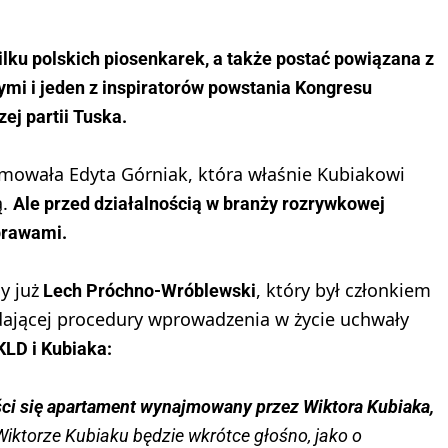
ilku polskich piosenkarek, a także postać powiązana z
mi i jeden z inspiratorów powstania Kongresu
ej partii Tuska.
rmowała Edyta Górniak, która właśnie Kubiakowi
ą.
Ale przed działalnością w branży rozrywkowej
prawami.
y już
, który był członkiem
Lech Próchno-Wróblewski
dającej procedury wprowadzenia w życie uchwały
KLD i Kubiaka:
eści się apartament wynajmowany przez Wiktora Kubiaka,
Wiktorze Kubiaku będzie wkrótce głośno, jako o