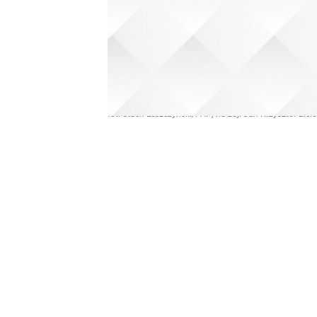
fot. Stach Leszczyński/PAP; na zdj. Jan Krzysztof Biele