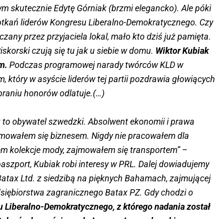
m skutecznie Edytę Górniak (brzmi elegancko). Ale póki
otkań liderów Kongresu Liberalno-Demokratycznego. Czy
yczany przez przyjaciela lokal, mało kto dziś już pamięta.
skorski czują się tu jak u siebie w domu.
Wiktor Kubiak
m.
Podczas programowej narady twórców KLD w
m, który w asyście liderów tej partii pozdrawia głowiących
braniu honorów odlatuje.(…)
k to obywatel szwedzki. Absolwent ekonomii i prawa
ajmowałem się biznesem. Nigdy nie pracowałem dla
em kolekcje mody, zajmowałem się transportem” –
aszport, Kubiak robi interesy w PRL. Dalej dowiadujemy
y Batax Ltd. z siedzibą na pięknych Bahamach, zajmującej
dsiębiorstwa zagranicznego Batax PZ. Gdy chodzi o
Liberalno-Demokratycznego, z którego nadania został