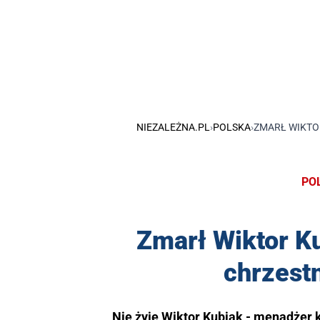
NIEZALEŻNA.PL
›
POLSKA
›
ZMARŁ WIKTOR
PO
Zmarł Wiktor Ku
chrzest
Nie żyje Wiktor Kubiak - menadżer k