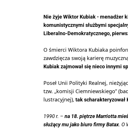
Nie żyje Wiktor Kubiak - menadżer k
komunistycznymi służbymi specjalny
Liberalno-Demokratycznego, pierwsz
O śmierci Wiktora Kubiaka poinfo
zawdzięcza swoją karierę muzyczn
Kubiak zajmował się nieco innymi s
Poseł Unii Polityki Realnej, nieżyjąc
tzw. „komisji Ciemniewskiego” (ba
lustracyjnej),
tak scharakteryzował 
1990 r. –
na 18. piętrze Marriotta mi
służący mu jako biuro firmy Batax
. O 