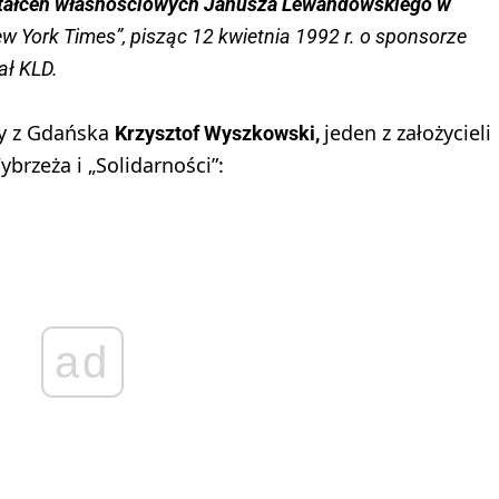
ztałceń własnościowych Janusza Lewandowskiego w
w York Times”, pisząc 12 kwietnia 1992 r. o sponsorze
ał KLD.
cy z Gdańska
jeden z założycieli
Krzysztof Wyszkowski,
zeża i „Solidarności”:
ad