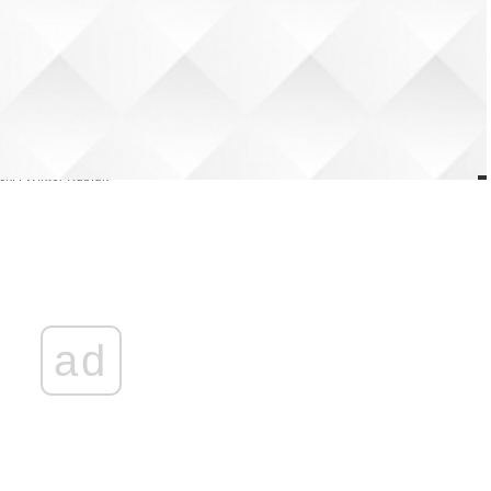
cki i Wiktor Kubiak
ad