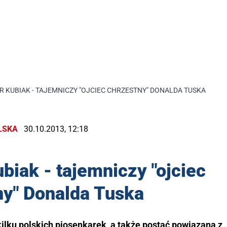
 KUBIAK - TAJEMNICZY "OJCIEC CHRZESTNY" DONALDA TUSKA
LSKA
30.10.2013, 12:18
biak - tajemniczy "ojciec
ny" Donalda Tuska
ilku polskich piosenkarek, a także postać powiązana z