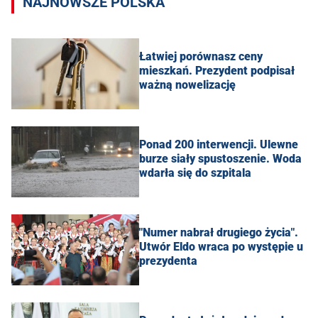
NAJNOWSZE POLSKA
Łatwiej porównasz ceny
mieszkań. Prezydent podpisał
ważną nowelizację
Ponad 200 interwencji. Ulewne
burze siały spustoszenie. Woda
wdarła się do szpitala
"Numer nabrał drugiego życia".
Utwór Eldo wraca po występie u
prezydenta