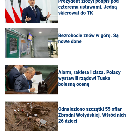
Prezydent złożył podpis pod
czterema ustawami. Jedną
skierował do TK
Bezrobocie znów w górę. Są
nowe dane
Alarm, rakieta i cisza. Polacy
wystawili rządowi Tuska
bolesną ocenę
Odnaleziono szczątki 55 ofiar
Zbrodni Wołyńskiej. Wśród nich
26 dzieci