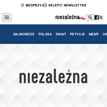
WESPRZYJ
SKLEP
NEWSLETTER
NAJNOWSZE
POLSKA
ŚWIAT
PETYCJE
MEMY
G