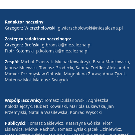
Redaktor naczelny:
Grzegorz Wierzchołowski
g.wierzcholowski@niezalezna.pl
Zastępcy redaktora naczelnego:
Grzegorz Broński
g.bronski@niezalezna.pl
Piotr Kotomski
p.kotomski@niezalezna.pl
Zespół:
Michał Dzierżak, Michał Kowalczyk, Beata Mańkowska,
Janusz Milewski, Tomasz Grodecki, Sabina Treffler, Aleksander
Mimier, Przemysław Obłuski, Magdalena Żuraw, Anna Zyzek,
Mateusz Mol, Mateusz Święcicki
Współpracownicy:
Tomasz Duklanowski, Agnieszka
Kołodziejczyk, Hubert Kowalski, Mariola Łukawska, Jan
Przemyłski, Natalia Wasilewska, Konrad Wysocki
Publicyści:
Tomasz Sakiewicz, Katarzyna Gójska, Piotr
Lisiewicz, Michał Rachoń, Tomasz Łysiak, Jacek Liziniewicz,