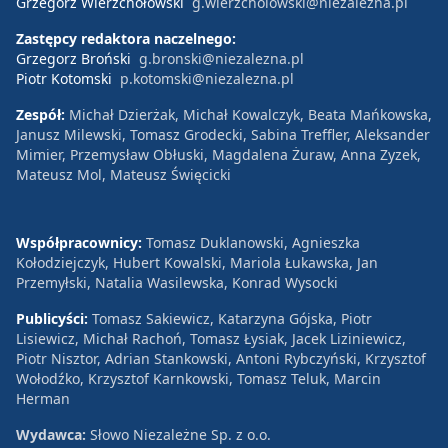
Grzegorz Wierzchołowski
g.wierzcholowski@niezalezna.pl
Zastępcy redaktora naczelnego:
Grzegorz Broński
g.bronski@niezalezna.pl
Piotr Kotomski
p.kotomski@niezalezna.pl
Zespół:
Michał Dzierżak, Michał Kowalczyk, Beata Mańkowska,
Janusz Milewski, Tomasz Grodecki, Sabina Treffler, Aleksander
Mimier, Przemysław Obłuski, Magdalena Żuraw, Anna Zyzek,
Mateusz Mol, Mateusz Święcicki
Współpracownicy:
Tomasz Duklanowski, Agnieszka
Kołodziejczyk, Hubert Kowalski, Mariola Łukawska, Jan
Przemyłski, Natalia Wasilewska, Konrad Wysocki
Publicyści:
Tomasz Sakiewicz, Katarzyna Gójska, Piotr
Lisiewicz, Michał Rachoń, Tomasz Łysiak, Jacek Liziniewicz,
Piotr Nisztor, Adrian Stankowski, Antoni Rybczyński, Krzysztof
Wołodźko, Krzysztof Karnkowski, Tomasz Teluk, Marcin
Herman
Wydawca:
Słowo Niezależne Sp. z o.o.