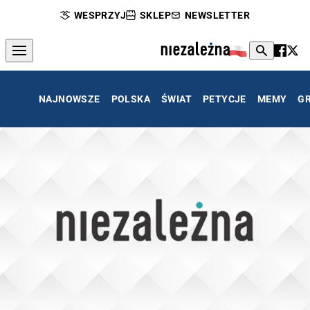
WESPRZYJ
SKLEP
NEWSLETTER
NAJNOWSZE
POLSKA
ŚWIAT
PETYCJE
MEMY
G