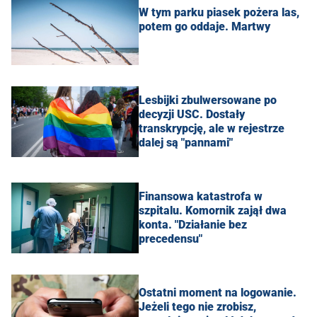
W tym parku piasek pożera las,
potem go oddaje. Martwy
Lesbijki zbulwersowane po
decyzji USC. Dostały
transkrypcję, ale w rejestrze
dalej są "pannami"
Finansowa katastrofa w
szpitalu. Komornik zajął dwa
konta. "Działanie bez
precedensu"
Ostatni moment na logowanie.
Jeżeli tego nie zrobisz,