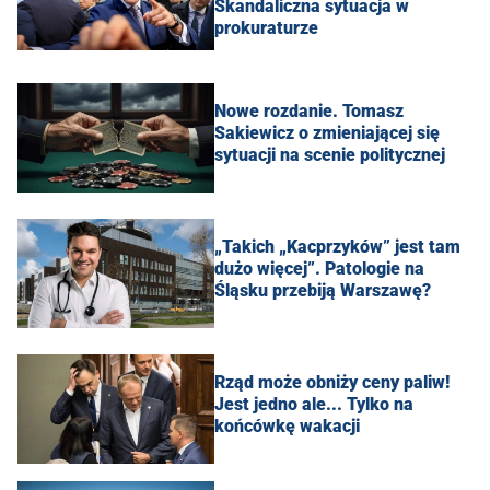
Skandaliczna sytuacja w
prokuraturze
Nowe rozdanie. Tomasz
Sakiewicz o zmieniającej się
sytuacji na scenie politycznej
„Takich „Kacprzyków” jest tam
dużo więcej”. Patologie na
Śląsku przebiją Warszawę?
Rząd może obniży ceny paliw!
Jest jedno ale... Tylko na
końcówkę wakacji