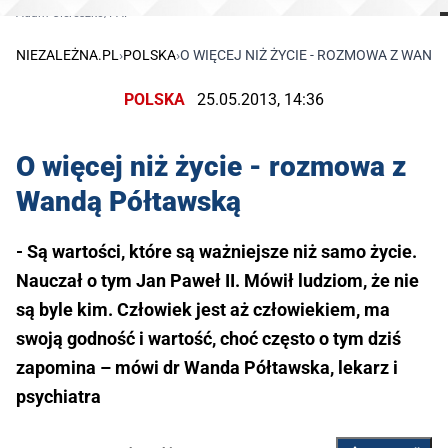
Adam Ciereszko/PAP
NIEZALEŻNA.PL
›
POLSKA
›
O WIĘCEJ NIŻ ŻYCIE - ROZMOWA Z WAN
POLSKA
25.05.2013, 14:36
O więcej niż życie - rozmowa z
Wandą Półtawską
- Są wartości, które są ważniejsze niż samo życie.
Nauczał o tym Jan Paweł II. Mówił ludziom, że nie
są byle kim. Człowiek jest aż człowiekiem, ma
swoją godność i wartość, choć często o tym dziś
zapomina – mówi dr Wanda Półtawska, lekarz i
psychiatra