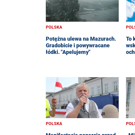
POLSKA
POL
Potężna ulewa na Mazurach.
To 
Gradobicie i powywracane
wsk
łódki. "Apelujemy"
och
POLSKA
POL