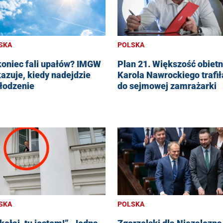
SKA
POLSKA
koniec fali upałów? IMGW
Plan 21. Większość obietn
azuje, kiedy nadejdzie
Karola Nawrockiego trafił
łodzenie
do sejmowej zamrażarki
SKA
POLSKA