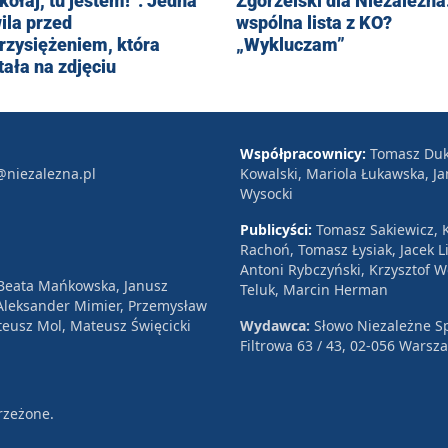
kołaj, tu jestem!”. Jedna
Zgorzelski dla Niezalezna.
ila przed
wspólna lista z KO?
rzysiężeniem, która
„Wykluczam”
tała na zdjęciu
Współpracownicy:
Tomasz Duk
@niezalezna.pl
Kowalski, Mariola Łukawska, Ja
Wysocki
Publicyści:
Tomasz Sakiewicz, K
Rachoń, Tomasz Łysiak, Jacek Li
Antoni Rybczyński, Krzysztof 
 Beata Mańkowska, Janusz
Teluk, Marcin Herman
, Aleksander Mimier, Przemysław
eusz Mol, Mateusz Święcicki
Wydawca:
Słowo Niezależne Sp
Filtrowa 63 / 43, 02-056 Warsz
rzeżone.