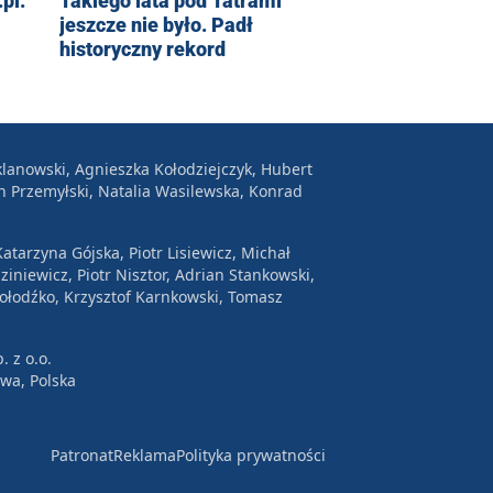
pl:
Takiego lata pod Tatrami
jeszcze nie było. Padł
historyczny rekord
lanowski, Agnieszka Kołodziejczyk, Hubert
n Przemyłski, Natalia Wasilewska, Konrad
atarzyna Gójska, Piotr Lisiewicz, Michał
ziniewicz, Piotr Nisztor, Adrian Stankowski,
Wołodźko, Krzysztof Karnkowski, Tomasz
. z o.o.
awa, Polska
Patronat
Reklama
Polityka prywatności