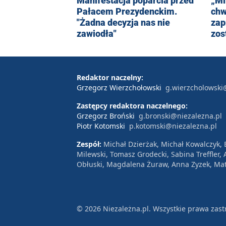
Manifestacja poparcia przed
„Mi
Pałacem Prezydenckim.
chw
"Żadna decyzja nas nie
zap
zawiodła"
zos
Redaktor naczelny:
Grzegorz Wierzchołowski
g.wierzcholowski
Zastępcy redaktora naczelnego:
Grzegorz Broński
g.bronski@niezalezna.pl
Piotr Kotomski
p.kotomski@niezalezna.pl
Zespół:
Michał Dzierżak, Michał Kowalczyk,
Milewski, Tomasz Grodecki, Sabina Treffler
Obłuski, Magdalena Żuraw, Anna Zyzek, Mat
© 2026 Niezależna.pl. Wszystkie prawa zast