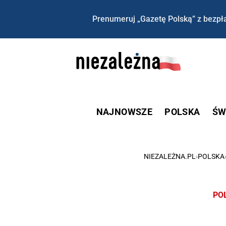
Prenumeruj „Gazetę Polską” z bezpła
NAJNOWSZE
POLSKA
ŚW
NIEZALEŻNA.PL
›
POLSKA
PO