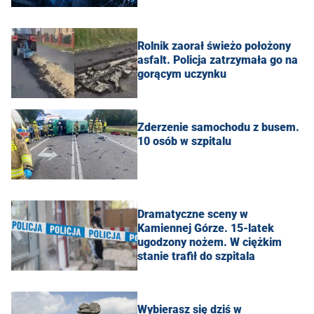
Rolnik zaorał świeżo położony
asfalt. Policja zatrzymała go na
gorącym uczynku
Zderzenie samochodu z busem.
10 osób w szpitalu
Dramatyczne sceny w
Kamiennej Górze. 15-latek
ugodzony nożem. W ciężkim
stanie trafił do szpitala
Wybierasz się dziś w