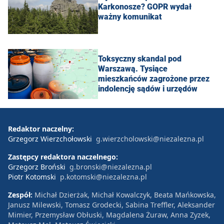
Karkonosze? GOPR wydał
ważny komunikat
Toksyczny skandal pod
Warszawą. Tysiące
mieszkańców zagrożone przez
indolencję sądów i urzędów
Redaktor naczelny:
Grzegorz Wierzchołowski
g.wierzcholowski@niezalezna.pl
Zastępcy redaktora naczelnego:
Grzegorz Broński
g.bronski@niezalezna.pl
Piotr Kotomski
p.kotomski@niezalezna.pl
Zespół:
Michał Dzierżak, Michał Kowalczyk, Beata Mańkowska,
Janusz Milewski, Tomasz Grodecki, Sabina Treffler, Aleksander
Mimier, Przemysław Obłuski, Magdalena Żuraw, Anna Zyzek,