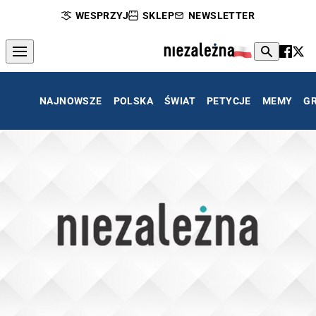
WESPRZYJ
SKLEP
NEWSLETTER
NAJNOWSZE
POLSKA
ŚWIAT
PETYCJE
MEMY
G