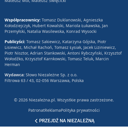
Mateusz Mol, Mateusz Święcicki
Współpracownicy:
Tomasz Duklanowski, Agnieszka
Kołodziejczyk, Hubert Kowalski, Mariola Łukawska, Jan
Przemyłski, Natalia Wasilewska, Konrad Wysocki
Publicyści:
Tomasz Sakiewicz, Katarzyna Gójska, Piotr
Lisiewicz, Michał Rachoń, Tomasz Łysiak, Jacek Liziniewicz,
Piotr Nisztor, Adrian Stankowski, Antoni Rybczyński, Krzysztof
Wołodźko, Krzysztof Karnkowski, Tomasz Teluk, Marcin
Herman
Wydawca:
Słowo Niezależne Sp. z o.o.
Filtrowa 63 / 43, 02-056 Warszawa, Polska
© 2026 Niezależna.pl. Wszystkie prawa zastrzeżone.
Patronat
Reklama
Polityka prywatności
PRZEJDŹ NA NIEZALEŻNĄ