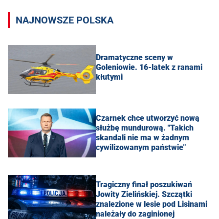
NAJNOWSZE POLSKA
Dramatyczne sceny w
Goleniowie. 16-latek z ranami
kłutymi
Czarnek chce utworzyć nową
służbę mundurową. "Takich
skandali nie ma w żadnym
cywilizowanym państwie"
Tragiczny finał poszukiwań
Jowity Zielińskiej. Szczątki
znalezione w lesie pod Lisinami
należały do zaginionej