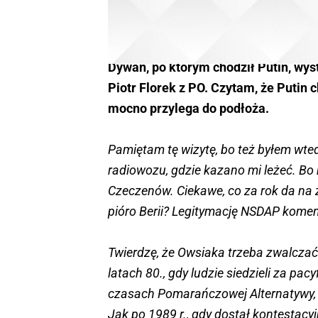
Dywan, po którym chodził Putin, wys
Piotr Florek z PO. Czytam, że Putin c
mocno przylega do podłoża.
Pamiętam tę wizytę, bo też byłem wte
radiowozu, gdzie kazano mi leżeć. Bo
Czeczenów. Ciekawe, co za rok da na z
pióro Berii? Legitymację NSDAP kome
Twierdzę, że Owsiaka trzeba zwalczać
latach 80., gdy ludzie siedzieli za pa
czasach Pomarańczowej Alternatywy, 
Jak po 1989 r., gdy dostał kontestacy