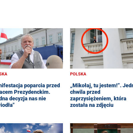
SKA
POLSKA
ifestacja poparcia przed
„Mikołaj, tu jestem!”. Jed
acem Prezydenckim.
chwila przed
dna decyzja nas nie
zaprzysiężeniem, która
iodła"
została na zdjęciu