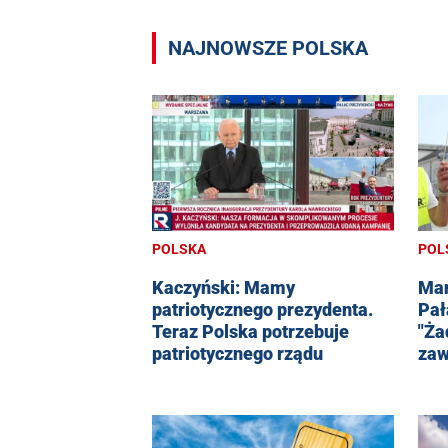
NAJNOWSZE POLSKA
POLSKA
POL
Kaczyński: Mamy
Man
patriotycznego prezydenta.
Pał
Teraz Polska potrzebuje
"Ża
patriotycznego rządu
zaw