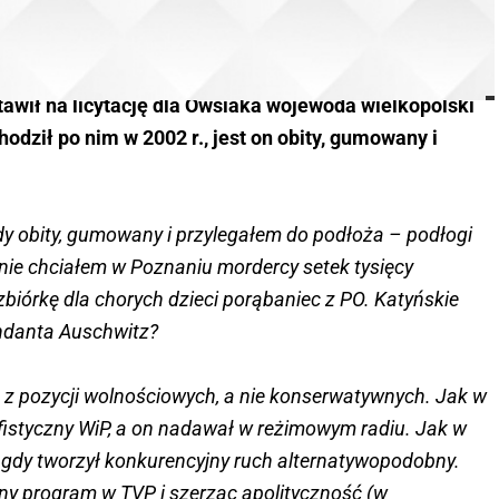
tawił na licytację dla Owsiaka wojewoda wielkopolski
hodził po nim w 2002 r., jest on obity, gumowany i
dy obity, gumowany i przylegałem do podłoża – podłogi
 nie chciałem w Poznaniu mordercy setek tysięcy
biórkę dla chorych dzieci porąbaniec z PO. Katyńskie
ndanta Auschwitz?
 z pozycji wolnościowych, a nie konserwatywnych. Jak w
cyfistyczny WiP, a on nadawał w reżimowym radiu. Jak w
gdy tworzył konkurencyjny ruch alternatywopodobny.
jny program w TVP i szerząc apolityczność (w