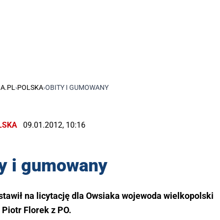
A.PL
›
POLSKA
›
OBITY I GUMOWANY
LSKA
09.01.2012, 10:16
ty i gumowany
stawił na licytację dla Owsiaka wojewoda wielkopolski
Piotr Florek z PO.