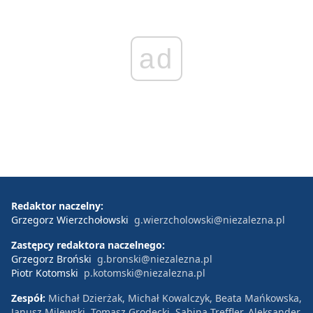
ad
Redaktor naczelny:
Grzegorz Wierzchołowski
g.wierzcholowski@niezalezna.pl
Zastępcy redaktora naczelnego:
Grzegorz Broński
g.bronski@niezalezna.pl
Piotr Kotomski
p.kotomski@niezalezna.pl
Zespół:
Michał Dzierżak, Michał Kowalczyk, Beata Mańkowska,
Janusz Milewski, Tomasz Grodecki, Sabina Treffler, Aleksander