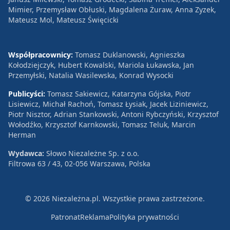
Mimier, Przemysław Obłuski, Magdalena Żuraw, Anna Zyzek,
Mateusz Mol, Mateusz Święcicki
Współpracownicy:
Tomasz Duklanowski, Agnieszka
Kołodziejczyk, Hubert Kowalski, Mariola Łukawska, Jan
Przemyłski, Natalia Wasilewska, Konrad Wysocki
Publicyści:
Tomasz Sakiewicz, Katarzyna Gójska, Piotr
Lisiewicz, Michał Rachoń, Tomasz Łysiak, Jacek Liziniewicz,
Piotr Nisztor, Adrian Stankowski, Antoni Rybczyński, Krzysztof
Wołodźko, Krzysztof Karnkowski, Tomasz Teluk, Marcin
Herman
Wydawca:
Słowo Niezależne Sp. z o.o.
Filtrowa 63 / 43, 02-056 Warszawa, Polska
© 2026 Niezależna.pl. Wszystkie prawa zastrzeżone.
Patronat
Reklama
Polityka prywatności