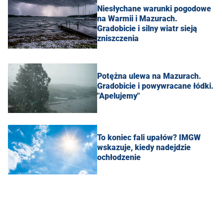
Niesłychane warunki pogodowe
na Warmii i Mazurach.
Gradobicie i silny wiatr sieją
zniszczenia
Potężna ulewa na Mazurach.
Gradobicie i powywracane łódki.
"Apelujemy"
To koniec fali upałów? IMGW
wskazuje, kiedy nadejdzie
ochłodzenie