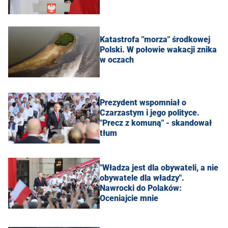
Katastrofa "morza" środkowej
Polski. W połowie wakacji znika
w oczach
Prezydent wspomniał o
Czarzastym i jego polityce.
"Precz z komuną" - skandował
tłum
"Władza jest dla obywateli, a nie
obywatele dla władzy".
Nawrocki do Polaków:
Oceniajcie mnie