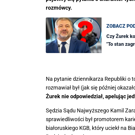
rozmówcy.
ZOBACZ PO
Czy Żurek ko
"To stan zag
Na pytanie dziennikarza Republiki o
rozmawiał był (jak się później okaza
Żurek nie odpowiedział, apelując jed
Sędzia Sądu Najwyższego Kamil Zara
sprawiedliwości był promotorem kar
białoruskiego KGB, który uciekł na B