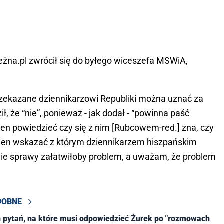
eżna.pl zwrócił się do byłego wiceszefa MSWiA,
rzekazane dziennikarzowi Republiki można uznać za
ł, że “nie”, ponieważ - jak dodał - “powinna paść
nien powiedzieć czy się z nim [Rubcowem-red.] zna, czy
winien wskazać z którym dziennikarzem hiszpańskim
nie sprawy załatwiłoby problem, a uważam, że problem
DOBNE
 pytań, na które musi odpowiedzieć Żurek po "rozmowach