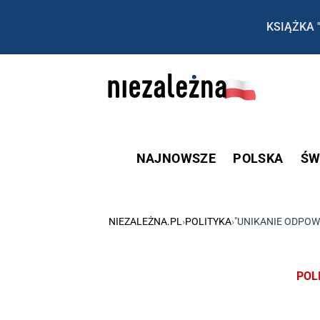
KSIĄŻKA 
NAJNOWSZE
POLSKA
ŚW
NIEZALEŻNA.PL
›
POLITYKA
›
"UNIKANIE ODPOW
POL