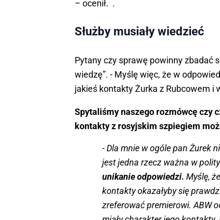
– ocenił. .
Służby musiały wiedzieć
Pytany czy sprawę powinny zbadać s
wiedzę”. - Myślę więc, że w odpowi
jakieś kontakty Żurka z Rubcowem i w
Spytaliśmy naszego rozmówcę czy c
kontakty z rosyjskim szpiegiem może
- Dla mnie w ogóle pan Żurek n
jest jedna rzecz ważna w polit
unikanie odpowiedzi.
Myślę, że
kontakty okazałyby się prawdz
zreferować premierowi. ABW oc
miały charakter jego kontakty. 