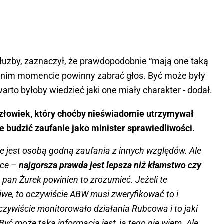
łużby, zaznaczył, że prawdopodobnie “mają one taką
ednim momencie powinny zabrać głos. Być może były
arto byłoby wiedzieć jaki one miały charakter - dodał.
złowiek, który choćby nieświadomie utrzymywał
 budzić zaufanie jako minister sprawiedliwości.
ie jest osobą godną zaufania z innych względów. Ale
yce –
najgorsza prawda jest lepsza niż kłamstwo czy
 pan Żurek powinien to zrozumieć. Jeżeli te
iwe, to oczywiście ABW musi zweryfikować to i
zywiście monitorowało działania Rubcowa i to jaki
Być może taka informacja jest, ja tego nie wiem. Ale