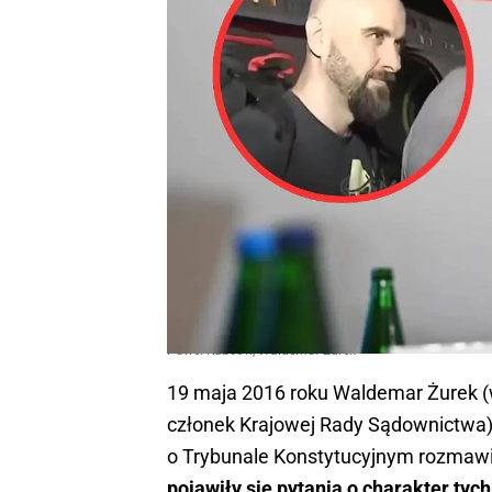
Paweł Rubcow, Waldemar Żurek
19 maja 2016 roku Waldemar Żurek 
członek Krajowej Rady Sądownictwa) 
o Trybunale Konstytucyjnym rozmawi
pojawiły się pytania o charakter tyc