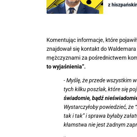
z hiszpański
Komentując informacje, które pojawi
znajdował się kontakt do Waldemara
mężczyznami za pośrednictwem kom
to wyjaśnienia”.
- Myślę, że przede wszystkim w
tych kilku poszlak, które się 
świadomie, bądź nieświadomie 
Wystarczyłoby powiedzieć, że 
tak i tak” i sprawa byłaby zał
kłamstwa nie jest żadnym zaprz