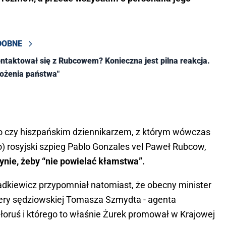
DOBNE
ntaktował się z Rubcowem? Konieczna jest pilna reakcja.
rożenia państwa"
 to czy hiszpańskim dziennikarzem, z którym wówczas
ło) rosyjski szpieg Pablo Gonzales vel Paweł Rubcow,
ynie, żeby “nie powielać kłamstwa”.
dkiewicz przypomniał natomiast, że obecny minister
iery sędziowskiej Tomasza Szmydta - agenta
iałoruś i którego to właśnie Żurek promował w Krajowej