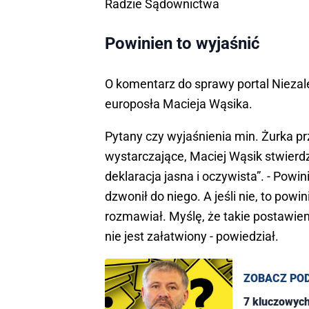
Radzie Sądownictwa
Powinien to wyjaśnić
O komentarz do sprawy portal Niezal
europosła Macieja Wąsika.
Pytany czy wyjaśnienia min. Żurka p
wystarczające, Maciej Wąsik stwierdzi
deklaracja jasna i oczywista”. - Powi
dzwonił do niego. A jeśli nie, to po
rozmawiał. Myślę, że takie postawie
nie jest załatwiony - powiedział.
ZOBACZ PO
7 kluczowych