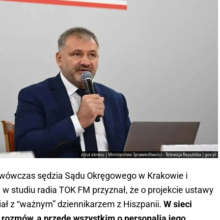
zrzut ekranu | Ministerstwo Sprawiedliwości - Telewizja Republika | gov.pl
(wówczas sędzia Sądu Okręgowego w Krakowie i
w studiu radia TOK FM przyznał, że o projekcie ustawy
ał z “ważnym” dziennikarzem z Hiszpanii.
W sieci
h rozmów, a przede wszystkim o personalia jego