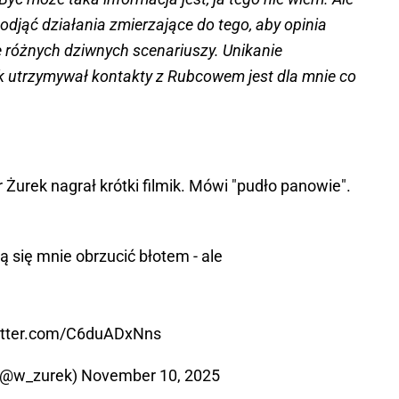
odjąć działania zmierzające do tego, aby opinia
e różnych dziwnych scenariuszy. Unikanie
k utrzymywał kontakty z Rubcowem jest dla mnie co
urek nagrał krótki filmik. Mówi "pudło panowie".
ą się mnie obrzucić błotem - ale
witter.com/C6duADxNns
(@w_zurek)
November 10, 2025