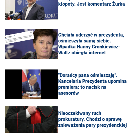
kłopoty. Jest komentarz Żurka
Chciała uderzyć w prezydenta,
ośmieszyła samą siebie.
Wpadka Hanny Gronkiewicz-
Waltz obiegła internet
"Doradcy pana ośmieszają".
Kancelaria Prezydenta upomina
premiera: to nacisk na
asesorów
Nieoczekiwany ruch
prokuratury. Chodzi o sprawę
znieważenia pary prezydenckiej