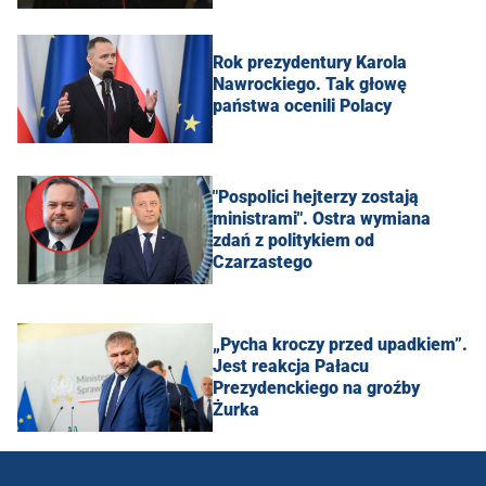
Rok prezydentury Karola
Nawrockiego. Tak głowę
państwa ocenili Polacy
"Pospolici hejterzy zostają
ministrami". Ostra wymiana
zdań z politykiem od
Czarzastego
„Pycha kroczy przed upadkiem”.
Jest reakcja Pałacu
Prezydenckiego na groźby
Żurka