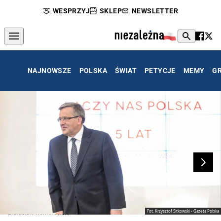
WESPRZYJ
SKLEP
NEWSLETTER
NAJNOWSZE
POLSKA
ŚWIAT
PETYCJE
MEMY
G
Fot. Krzysztof Sitkowski - Gazeta Polska
Bronisław Komorowski