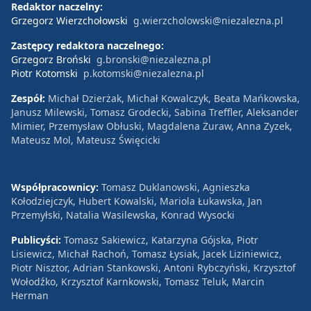
Redaktor naczelny:
Grzegorz Wierzchołowski
g.wierzcholowski@niezalezna.pl
Zastępcy redaktora naczelnego:
Grzegorz Broński
g.bronski@niezalezna.pl
Piotr Kotomski
p.kotomski@niezalezna.pl
Zespół:
Michał Dzierżak, Michał Kowalczyk, Beata Mańkowska,
Janusz Milewski, Tomasz Grodecki, Sabina Treffler, Aleksander
Mimier, Przemysław Obłuski, Magdalena Żuraw, Anna Zyzek,
Mateusz Mol, Mateusz Święcicki
Współpracownicy:
Tomasz Duklanowski, Agnieszka
Kołodziejczyk, Hubert Kowalski, Mariola Łukawska, Jan
Przemyłski, Natalia Wasilewska, Konrad Wysocki
Publicyści:
Tomasz Sakiewicz, Katarzyna Gójska, Piotr
Lisiewicz, Michał Rachoń, Tomasz Łysiak, Jacek Liziniewicz,
Piotr Nisztor, Adrian Stankowski, Antoni Rybczyński, Krzysztof
Wołodźko, Krzysztof Karnkowski, Tomasz Teluk, Marcin
Herman