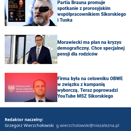
Partia Brauna promuje
spotkanie z prorosyjskim
współpracownikiem Sikorskiego
i Tuska
Morawiecki ma plan na kryzys
demograficzny. Chce specjalnej
pensji dla rodziców
Firma była na celowniku OBWE
w związku z kampanią
wyborczą. Teraz poprowadzi
YouTube MSZ Sikorskiego
Redaktor naczelny:
Grzegorz Wierzchołowski
g.wierzcholowski@niezalezna.pl