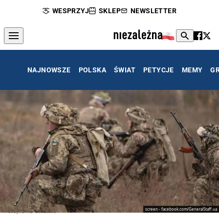
WESPRZYJ
SKLEP
NEWSLETTER
NAJNOWSZE
POLSKA
ŚWIAT
PETYCJE
MEMY
G
screen - facebook.com/GeneralStaff.ua
Wojna na Ukrainie