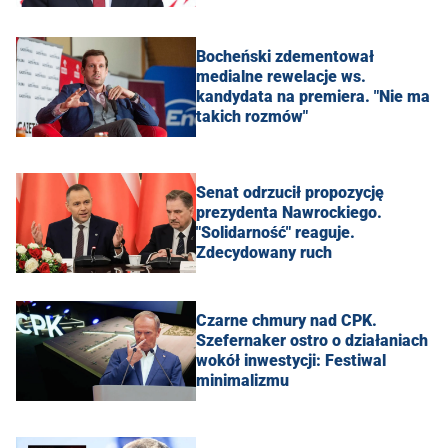
Bocheński zdementował
medialne rewelacje ws.
kandydata na premiera. "Nie ma
takich rozmów"
Senat odrzucił propozycję
prezydenta Nawrockiego.
"Solidarność" reaguje.
Zdecydowany ruch
Czarne chmury nad CPK.
Szefernaker ostro o działaniach
wokół inwestycji: Festiwal
minimalizmu