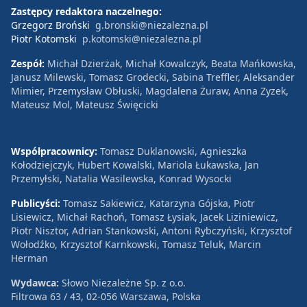
Zastępcy redaktora naczelnego:
Grzegorz Broński
g.bronski@niezalezna.pl
Piotr Kotomski
p.kotomski@niezalezna.pl
Zespół:
Michał Dzierżak, Michał Kowalczyk, Beata Mańkowska,
Janusz Milewski, Tomasz Grodecki, Sabina Treffler, Aleksander
Mimier, Przemysław Obłuski, Magdalena Żuraw, Anna Zyzek,
Mateusz Mol, Mateusz Święcicki
Współpracownicy:
Tomasz Duklanowski, Agnieszka
Kołodziejczyk, Hubert Kowalski, Mariola Łukawska, Jan
Przemyłski, Natalia Wasilewska, Konrad Wysocki
Publicyści:
Tomasz Sakiewicz, Katarzyna Gójska, Piotr
Lisiewicz, Michał Rachoń, Tomasz Łysiak, Jacek Liziniewicz,
Piotr Nisztor, Adrian Stankowski, Antoni Rybczyński, Krzysztof
Wołodźko, Krzysztof Karnkowski, Tomasz Teluk, Marcin
Herman
Wydawca:
Słowo Niezależne Sp. z o.o.
Filtrowa 63 / 43, 02-056 Warszawa, Polska