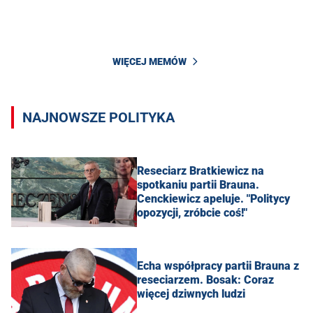
WIĘCEJ MEMÓW
NAJNOWSZE POLITYKA
Reseciarz Bratkiewicz na
spotkaniu partii Brauna.
Cenckiewicz apeluje. "Politycy
opozycji, zróbcie coś!"
Echa współpracy partii Brauna z
reseciarzem. Bosak: Coraz
więcej dziwnych ludzi