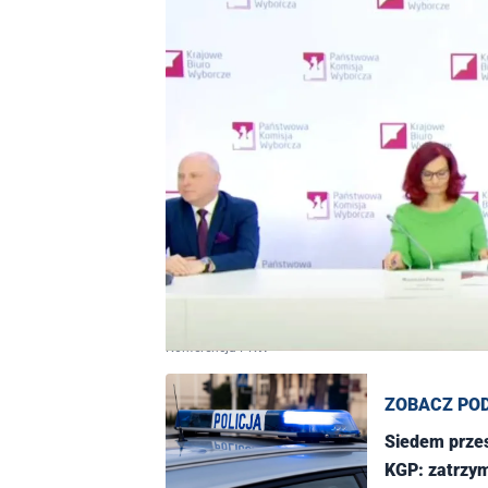
Konferencja PKW
ZOBACZ PO
Siedem przes
KGP: zatrzy