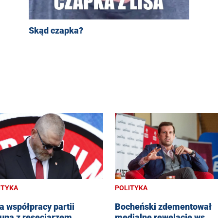
Skąd czapka?
POLITYKA
ITYKA
Bocheński zdementował
a współpracy partii
medialne rewelacje ws.
una z reseciarzem.