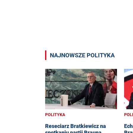
NAJNOWSZE POLITYKA
POLITYKA
POL
Reseciarz Bratkiewicz na
Ech
spotkaniu partii Brauna.
Bra