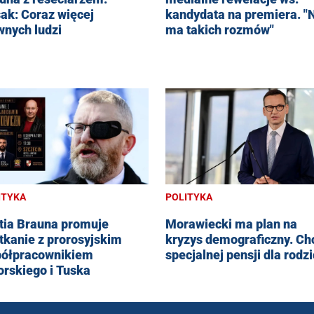
kandydata na premiera. "
ak: Coraz więcej
ma takich rozmów"
wnych ludzi
ITYKA
POLITYKA
tia Brauna promuje
Morawiecki ma plan na
tkanie z prorosyjskim
kryzys demograficzny. Ch
ółpracownikiem
specjalnej pensji dla rodz
orskiego i Tuska