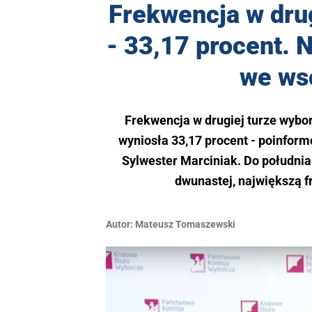
Frekwencja w drug
- 33,17 procent. 
we ws
Frekwencja w drugiej turze wyb
wyniosła 33,17 procent - poinfo
Sylwester Marciniak. Do południa
dwunastej, największą 
Autor:
Mateusz Tomaszewski