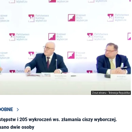
Zrzut ekranu - Telewizja Republika
DOBNE
tępstw i 205 wykroczeń ws. złamania ciszy wyborczej.
mano dwie osoby