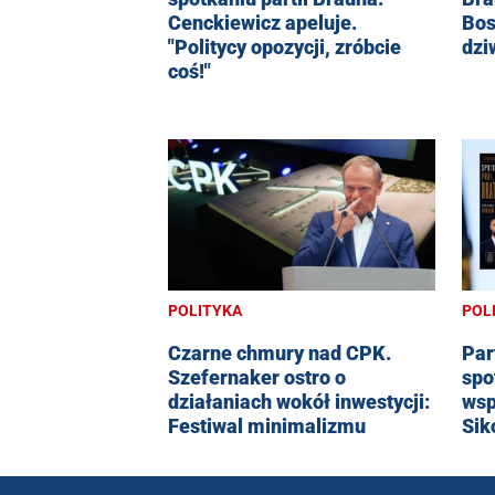
Cenckiewicz apeluje.
Bos
"Politycy opozycji, zróbcie
dzi
coś!"
POLITYKA
POL
Czarne chmury nad CPK.
Par
Szefernaker ostro o
spo
działaniach wokół inwestycji:
wsp
Festiwal minimalizmu
Sik