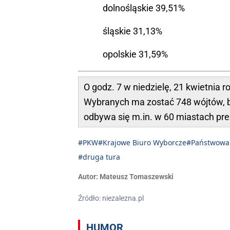
dolnośląskie 39,51%
śląskie 31,13%
opolskie 31,59%
O godz. 7 w niedzielę, 21 kwietnia
Wybranych ma zostać 748 wójtów, 
odbywa się m.in. w 60 miastach pr
#PKW
#Krajowe Biuro Wyborcze
#Państwowa
#druga tura
Autor:
Mateusz Tomaszewski
Źródło: niezalezna.pl
HUMOR