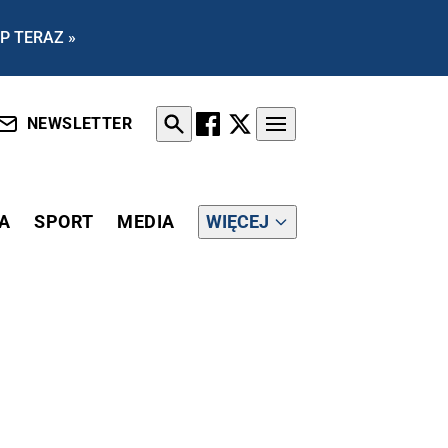
P TERAZ »
NEWSLETTER
A
SPORT
MEDIA
WIĘCEJ
IĘCEJ GŁOSUJĄCYCH WCIĄŻ WE WSCHODNIEJ POLSCE