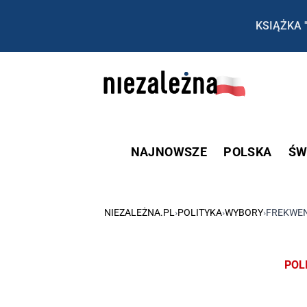
KSIĄŻKA 
NAJNOWSZE
POLSKA
ŚW
NIEZALEŻNA.PL
›
POLITYKA
›
WYBORY
›
FREKWEN
POL