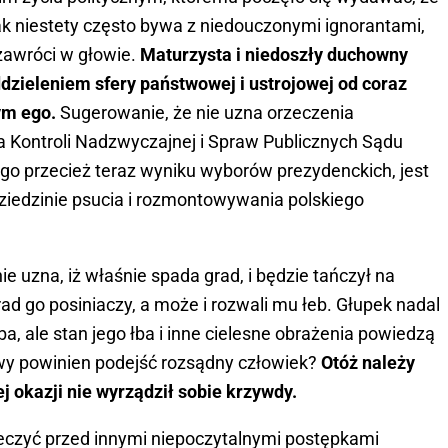
Tak niestety często bywa z niedouczonymi ignorantami,
zawróci w głowie.
Maturzysta i niedoszły duchowny
zieleniem sfery państwowej i ustrojowej od coraz
ym ego.
Sugerowanie, że nie uzna orzeczenia
Izba Kontroli Nadzwyczajnej i Spraw Publicznych Sądu
go przecież teraz wyniku wyborów prezydenckich, jest
edzinie psucia i rozmontowywania polskiego
e uzna, iż właśnie spada grad, i będzie tańczył na
ad go posiniaczy, a może i rozwali mu łeb. Głupek nadal
ba, ale stan jego łba i inne cielesne obrażenia powiedzą
wy powinien podejść rozsądny człowiek?
Otóż należy
j okazji nie wyrządził sobie krzywdy.
ieczyć przed innymi niepoczytalnymi postępkami