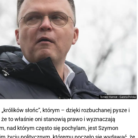
Tomasz Hamrat - Gazeta Polska
„królików słońc”, którym – dzięki rozbuchanej pysze i
że to właśnie oni stanowią prawo i wyznaczają
em, nad którym często się pochylam, jest Szymon
kim życiu politycznym, któremu poczęło się wydawać, że