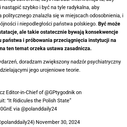
 nastąpić szybko i być na tyle radykalna, aby
 politycznego znalazła się w miejscach odosobnienia, i
ójności i niepodległości państwa polskiego.
Być może
statacje, ale takie ostatecznie bywają konsekwencje
 państwa i próbowania przeciągnięcia instytucji na
o na ten temat orzeka ustawa zasadnicza.
wydarzeń, doradzam zwiększony nadzór psychiatryczny
zielającymi jego urojeniowe teorie.
cz
Editor-in-Chief of
@GPtygodnik
on
: “It Ridicules the Polish State”
S0GnE
via
@polanddaily24
@polanddaily24)
November 30, 2024