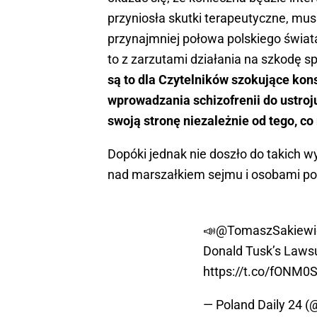
przyniosła skutki terapeutyczne, musi
przynajmniej połowa polskiego świata
to z zarzutami działania na szkodę sp
są to dla Czytelników szokujące kon
wprowadzania schizofrenii do ustroju
swoją stronę niezależnie od tego, c
Dopóki jednak nie doszło do takich 
nad marszałkiem sejmu i osobami pod
📣
@TomaszSakiewi
Donald Tusk’s Lawsuit
https://t.co/fONM0
— Poland Daily 24 (