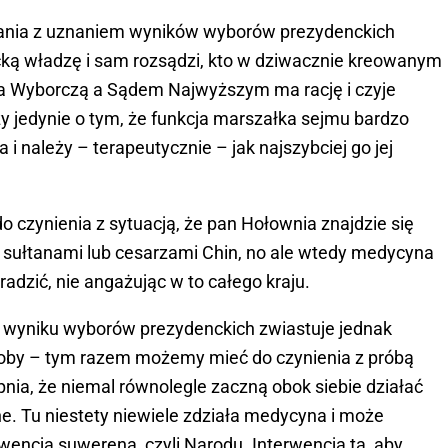
ania z uznaniem wyników wyborów prezydenckich
ką władzę i sam rozsądzi, kto w dziwacznie kreowanym
 Wyborczą a Sądem Najwyższym ma rację i czyje
y jedynie o tym, że funkcja marszałka sejmu bardzo
 należy – terapeutycznie – jak najszybciej go jej
zynienia z sytuacją, że pan Hołownia znajdzie się
mi sułtanami lub cesarzami Chin, no ale wtedy medycyna
radzić, nie angażując w to całego kraju.
 wyniku wyborów prezydenckich zwiastuje jednak
roby – tym razem możemy mieć do czynienia z próbą
nia, że niemal równolegle zaczną obok siebie działać
e. Tu niestety niewiele zdziała medycyna i może
rwencja suwerena, czyli Narodu. Interwencja ta, aby