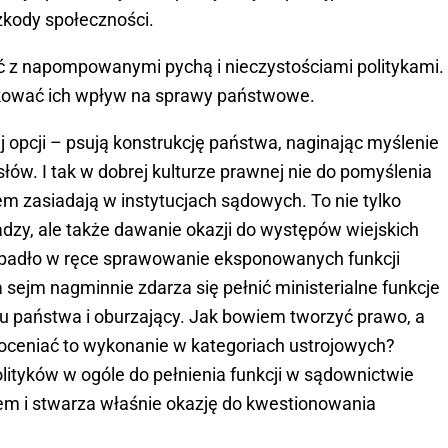
zkody społeczności.
ć z napompowanymi pychą i nieczystościami politykami.
ukować ich wpływ na sprawy państwowe.
dej opcji – psują konstrukcję państwa, naginając myślenie
ów. I tak w dobrej kulturze prawnej nie do pomyślenia
razem zasiadają w instytucjach sądowych. To nie tylko
dzy, ale także dawanie okazji do występów wiejskich
padło w ręce sprawowanie eksponowanych funkcji
sejm nagminnie zdarza się pełnić ministerialne funkcje
oju państwa i oburzający. Jak bowiem tworzyć prawo, a
oceniać to wykonanie w kategoriach ustrojowych?
lityków w ogóle do pełnienia funkcji w sądownictwie
em i stwarza właśnie okazję do kwestionowania