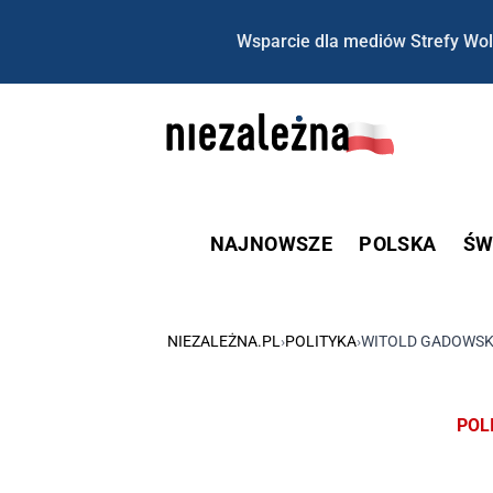
Wsparcie dla mediów Strefy Wol
NAJNOWSZE
POLSKA
ŚW
NIEZALEŻNA.PL
›
POLITYKA
›
WITOLD GADOWSKI
POL