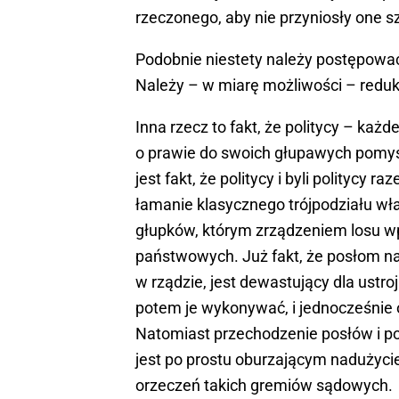
rzeczonego, aby nie przyniosły one s
Podobnie niestety należy postępowa
Należy – w miarę możliwości – red
Inna rzecz to fakt, że politycy – każ
o prawie do swoich głupawych pomysł
jest fakt, że politycy i byli politycy 
łamanie klasycznego trójpodziału wła
głupków, którym zrządzeniem losu w
państwowych. Już fakt, że posłom na 
w rządzie, jest dewastujący dla ustr
potem je wykonywać, i jednocześnie 
Natomiast przechodzenie posłów i po
jest po prostu oburzającym nadużyci
orzeczeń takich gremiów sądowych.