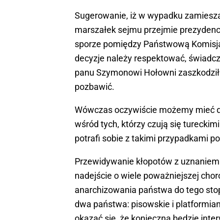
Sugerowanie, iż w wypadku zamiesz
marszałek sejmu przejmie prezydenc
sporze pomiędzy Państwową Komisja
decyzje należy respektować, świadcz
panu Szymonowi Hołowni zaszkodziła i
pozbawić.
Wówczas oczywiście możemy mieć do c
wśród tych, którzy czują się turecki
potrafi sobie z takimi przypadkami po
Przewidywanie kłopotów z uznaniem
nadejście o wiele poważniejszej cho
anarchizowania państwa do tego stop
dwa państwa: pisowskie i platformian
okazać się, że konieczna będzie inte