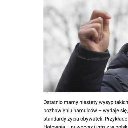
Szymon Hołownia
Ostatnio mamy niestety wysyp takich 
pozbawieniu hamulców – wydaje się, 
standardy życia obywateli. Przykład
Hołownia – nuworysz i intruz w pols