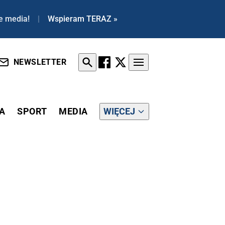
e media!
|
Wspieram TERAZ »
NEWSLETTER
A
SPORT
MEDIA
WIĘCEJ
 I MARSZAŁEK SEJMU