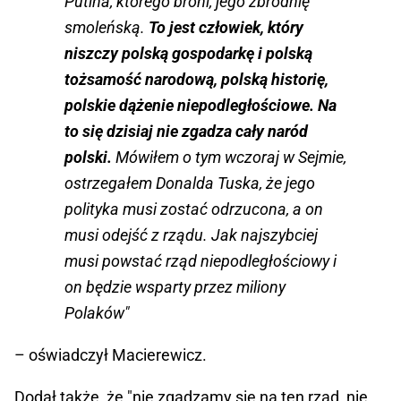
Putina, którego broni, jego zbrodnię
smoleńską.
To jest człowiek, który
niszczy polską gospodarkę i polską
tożsamość narodową, polską historię,
polskie dążenie niepodległościowe. Na
to się dzisiaj nie zgadza cały naród
polski.
Mówiłem o tym wczoraj w Sejmie,
ostrzegałem Donalda Tuska, że jego
polityka musi zostać odrzucona, a on
musi odejść z rządu. Jak najszybciej
musi powstać rząd niepodległościowy i
on będzie wsparty przez miliony
Polaków"
– oświadczył Macierewicz.
Dodał także, że "nie zgadzamy się na ten rząd, nie