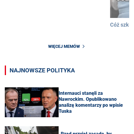
Cóż szkod
WIĘCEJ MEMÓW
NAJNOWSZE POLITYKA
Internauci stanęli za
Nawrockim. Opublikowano
analizę komentarzy po wpisie
Tuska
„Rząd przyjął zasadę, by