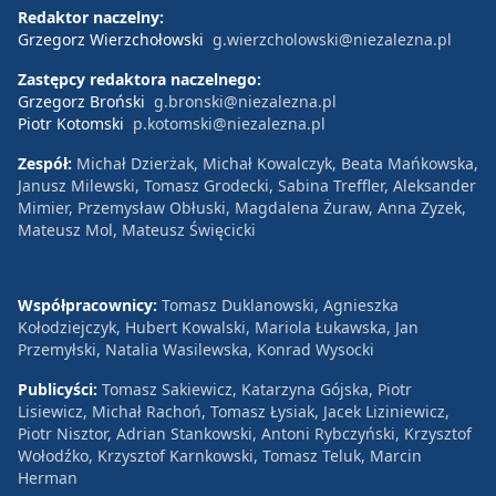
Redaktor naczelny:
Grzegorz Wierzchołowski
g.wierzcholowski@niezalezna.pl
Zastępcy redaktora naczelnego:
Grzegorz Broński
g.bronski@niezalezna.pl
Piotr Kotomski
p.kotomski@niezalezna.pl
Zespół:
Michał Dzierżak, Michał Kowalczyk, Beata Mańkowska,
Janusz Milewski, Tomasz Grodecki, Sabina Treffler, Aleksander
Mimier, Przemysław Obłuski, Magdalena Żuraw, Anna Zyzek,
Mateusz Mol, Mateusz Święcicki
Współpracownicy:
Tomasz Duklanowski, Agnieszka
Kołodziejczyk, Hubert Kowalski, Mariola Łukawska, Jan
Przemyłski, Natalia Wasilewska, Konrad Wysocki
Publicyści:
Tomasz Sakiewicz, Katarzyna Gójska, Piotr
Lisiewicz, Michał Rachoń, Tomasz Łysiak, Jacek Liziniewicz,
Piotr Nisztor, Adrian Stankowski, Antoni Rybczyński, Krzysztof
Wołodźko, Krzysztof Karnkowski, Tomasz Teluk, Marcin
Herman