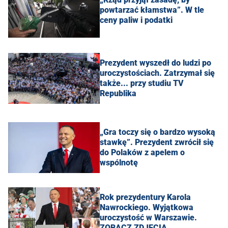
powtarzać kłamstwa”. W tle
ceny paliw i podatki
Prezydent wyszedł do ludzi po
uroczystościach. Zatrzymał się
także... przy studiu TV
Republika
„Gra toczy się o bardzo wysoką
stawkę”. Prezydent zwrócił się
do Polaków z apelem o
wspólnotę
Rok prezydentury Karola
Nawrockiego. Wyjątkowa
uroczystość w Warszawie.
ZOBACZ ZDJĘCIA