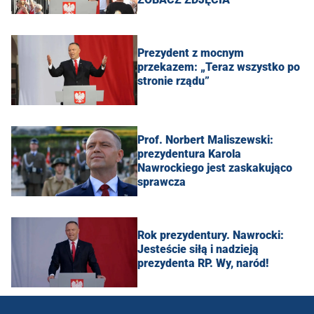
Prezydent z mocnym
przekazem: „Teraz wszystko po
stronie rządu”
Prof. Norbert Maliszewski:
prezydentura Karola
Nawrockiego jest zaskakująco
sprawcza
Rok prezydentury. Nawrocki:
Jesteście siłą i nadzieją
prezydenta RP. Wy, naród!