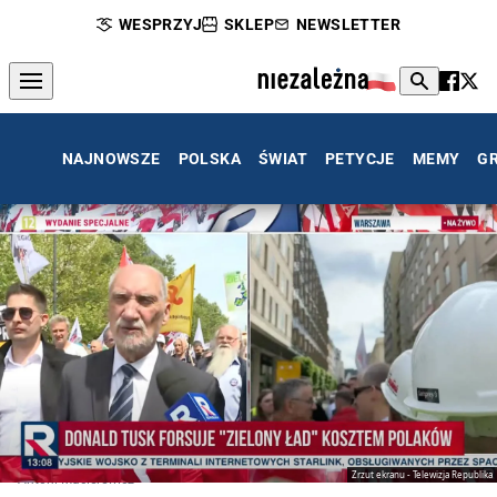
WESPRZYJ
SKLEP
NEWSLETTER
NAJNOWSZE
POLSKA
ŚWIAT
PETYCJE
MEMY
G
Zrzut ekranu - Telewizja Republika
Antoni Macierewicz