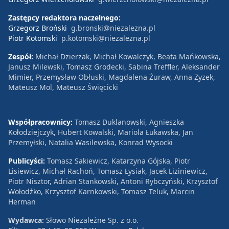
Zastępcy redaktora naczelnego:
Grzegorz Broński
g.bronski@niezalezna.pl
Piotr Kotomski
p.kotomski@niezalezna.pl
Zespół:
Michał Dzierżak, Michał Kowalczyk, Beata Mańkowska,
Janusz Milewski, Tomasz Grodecki, Sabina Treffler, Aleksander
Mimier, Przemysław Obłuski, Magdalena Żuraw, Anna Zyzek,
Mateusz Mol, Mateusz Święcicki
Współpracownicy:
Tomasz Duklanowski, Agnieszka
Kołodziejczyk, Hubert Kowalski, Mariola Łukawska, Jan
Przemyłski, Natalia Wasilewska, Konrad Wysocki
Publicyści:
Tomasz Sakiewicz, Katarzyna Gójska, Piotr
Lisiewicz, Michał Rachoń, Tomasz Łysiak, Jacek Liziniewicz,
Piotr Nisztor, Adrian Stankowski, Antoni Rybczyński, Krzysztof
Wołodźko, Krzysztof Karnkowski, Tomasz Teluk, Marcin
Herman
Wydawca:
Słowo Niezależne Sp. z o.o.