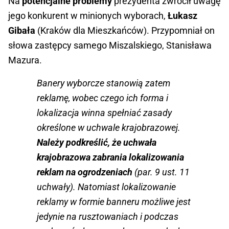
Na
potencjalne problemy
prezydenta zwrócił uwagę
jego konkurent w minionych wyborach,
Łukasz
Gibała
(Kraków dla Mieszkańców). Przypomniał on
słowa zastępcy samego Miszalskiego, Stanisława
Mazura.
Banery wyborcze stanowią zatem
reklamę, wobec czego ich forma i
lokalizacja winna spełniać zasady
określone w uchwale krajobrazowej.
Należy podkreślić, że uchwała
krajobrazowa zabrania lokalizowania
reklam na ogrodzeniach
(par. 9 ust. 11
uchwały). Natomiast lokalizowanie
reklamy w formie banneru możliwe jest
jedynie na rusztowaniach i podczas