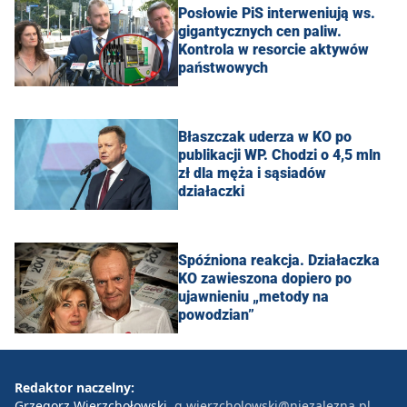
Posłowie PiS interweniują ws.
gigantycznych cen paliw.
Kontrola w resorcie aktywów
państwowych
Błaszczak uderza w KO po
publikacji WP. Chodzi o 4,5 mln
zł dla męża i sąsiadów
działaczki
Spóźniona reakcja. Działaczka
KO zawieszona dopiero po
ujawnieniu „metody na
powodzian”
Redaktor naczelny:
Grzegorz Wierzchołowski
g.wierzcholowski@niezalezna.pl