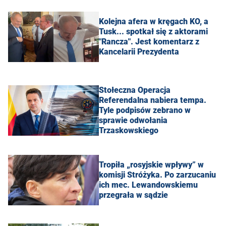
Kolejna afera w kręgach KO, a
Tusk... spotkał się z aktorami
"Rancza". Jest komentarz z
Kancelarii Prezydenta
Stołeczna Operacja
Referendalna nabiera tempa.
Tyle podpisów zebrano w
sprawie odwołania
Trzaskowskiego
Tropiła „rosyjskie wpływy” w
komisji Stróżyka. Po zarzucaniu
ich mec. Lewandowskiemu
przegrała w sądzie