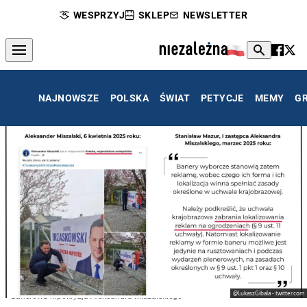
WESPRZYJ
SKLEP
NEWSLETTER
NAJNOWSZE
POLSKA
ŚWIAT
PETYCJE
MEMY
G
@LukaszGibala - twitter.com
Banerowa hipokryzja Aleksandra Miszalskiego