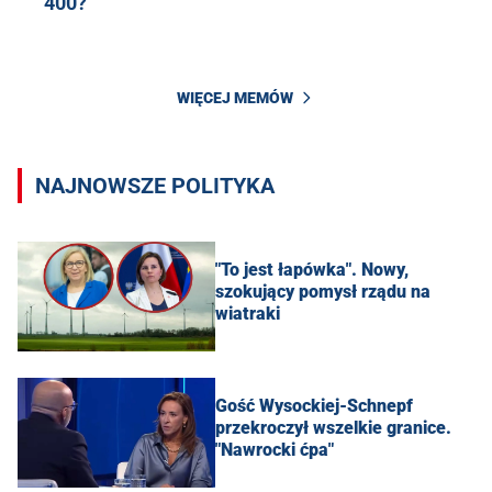
400?
WIĘCEJ MEMÓW
NAJNOWSZE POLITYKA
"To jest łapówka". Nowy,
szokujący pomysł rządu na
wiatraki
Gość Wysockiej-Schnepf
przekroczył wszelkie granice.
"Nawrocki ćpa"