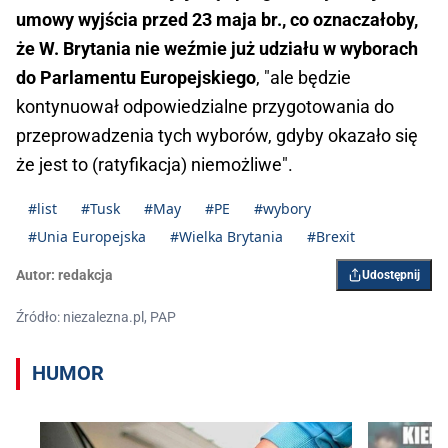
umowy wyjścia przed 23 maja br., co oznaczałoby,
że W. Brytania nie weźmie już udziału w wyborach
do Parlamentu Europejskiego
, "ale będzie
kontynuował odpowiedzialne przygotowania do
przeprowadzenia tych wyborów, gdyby okazało się
że jest to (ratyfikacja) niemożliwe".
#list
#Tusk
#May
#PE
#wybory
#Unia Europejska
#Wielka Brytania
#Brexit
Autor:
redakcja
Udostępnij
Źródło: niezalezna.pl, PAP
HUMOR