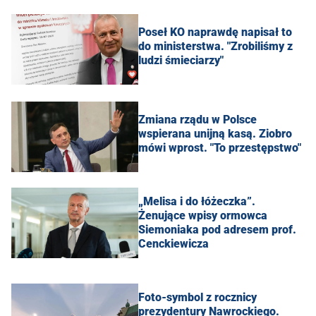
Poseł KO naprawdę napisał to
do ministerstwa. "Zrobiliśmy z
ludzi śmieciarzy"
Zmiana rządu w Polsce
wspierana unijną kasą. Ziobro
mówi wprost. "To przestępstwo"
„Melisa i do łóżeczka”.
Żenujące wpisy ormowca
Siemoniaka pod adresem prof.
Cenckiewicza
Foto-symbol z rocznicy
prezydentury Nawrockiego.