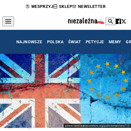
WESPRZYJ
SKLEP
NEWSLETTER
NAJNOWSZE
POLSKA
ŚWIAT
PETYCJE
MEMY
G
pxhere.com/creativecommons.org/publicdomain/zero/1.0/
Zdjęcie ilustracyjne