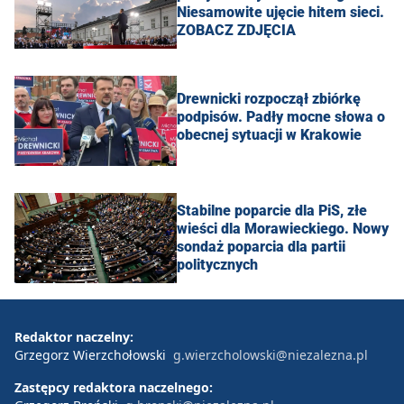
Niesamowite ujęcie hitem sieci.
ZOBACZ ZDJĘCIA
Drewnicki rozpoczął zbiórkę
podpisów. Padły mocne słowa o
obecnej sytuacji w Krakowie
Stabilne poparcie dla PiS, złe
wieści dla Morawieckiego. Nowy
sondaż poparcia dla partii
politycznych
Redaktor naczelny:
Grzegorz Wierzchołowski
g.wierzcholowski@niezalezna.pl
Zastępcy redaktora naczelnego: