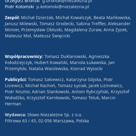
Grzegorz Broński
g.bronski@niezalezna.pl
Piotr Kotomski
p.kotomski@niezalezna.pl
Zespół:
Michał Dzierżak, Michał Kowalczyk, Beata Mańkowska,
Janusz Milewski, Tomasz Grodecki, Sabina Treffler, Aleksander
Mimier, Przemysław Obłuski, Magdalena Żuraw, Anna Zyzek,
Mateusz Mol, Mateusz Święcicki
Współpracownicy:
Tomasz Duklanowski, Agnieszka
Kołodziejczyk, Hubert Kowalski, Mariola Łukawska, Jan
Przemyłski, Natalia Wasilewska, Konrad Wysocki
Publicyści:
Tomasz Sakiewicz, Katarzyna Gójska, Piotr
Lisiewicz, Michał Rachoń, Tomasz Łysiak, Jacek Liziniewicz,
Piotr Nisztor, Adrian Stankowski, Antoni Rybczyński, Krzysztof
Wołodźko, Krzysztof Karnkowski, Tomasz Teluk, Marcin
Herman
Wydawca:
Słowo Niezależne Sp. z o.o.
Filtrowa 63 / 43, 02-056 Warszawa, Polska