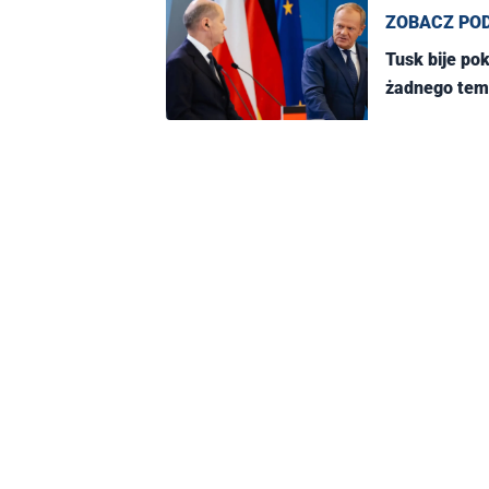
ZOBACZ PO
Tusk bije po
żadnego tema