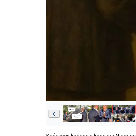
Kończący kadencję kanclerz Niemie