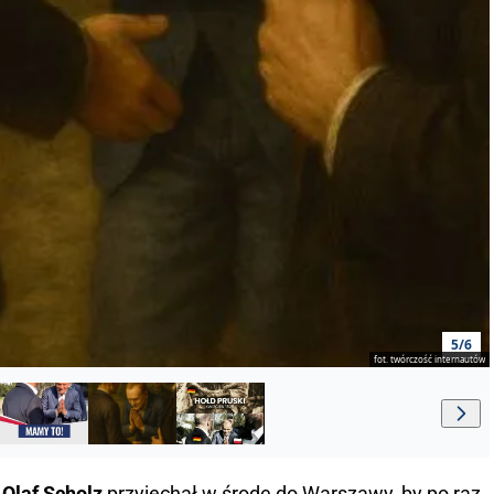
5/6
fot. twórczość internautów
c
Olaf Scholz
przyjechał w środę do Warszawy, by po raz