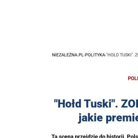
NIEZALEŻNA.PL
›
POLITYKA
›
"HOŁD TUSKI".
POL
"Hołd Tuski". 
jakie premi
Ta scena przejdzie do historii. Po