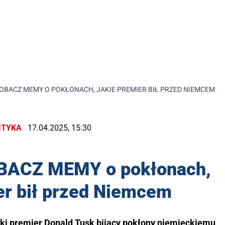
 ZOBACZ MEMY O POKŁONACH, JAKIE PREMIER BIŁ PRZED NIEMCEM
ITYKA
17.04.2025, 15:30
ZOBACZ MEMY o pokłonach,
er bił przed Niemcem
lski premier Donald Tusk bijący pokłony niemieckiemu