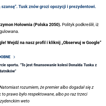
 szansę". Tusk znów grozi opozycji i prezydentowi.
Szymon Hołownia (Polska 2050).
Polityk podkreślił, iż
egulowana.
e! Wejdź na nasz profil i kliknij „Obserwuj w Google”
DOBNE
cie sportu. "To jest finansowanie kolesi Donalda Tuska z
datników"
Natomiast rozumiem, że premier albo dogadał się z
 to prawo było respektowane, albo po raz trzeci
ezydenckim weto