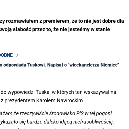
razy rozmawiałem z premierem, że to nie jest dobre dla
swoją słabość przez to, że nie jesteśmy w stanie
DOBNE
o odpowiada Tuskowi. Napisał o "wicekanclerzu Niemiec"
eż do wypowiedzi Tuska, w których ten wskazywał na
o z prezydentem Karolem Nawrockim.
żam że rzeczywiście środowisko PiS w tej pogoni
wykazało się bardzo daleko idącą niefrasobliwością,