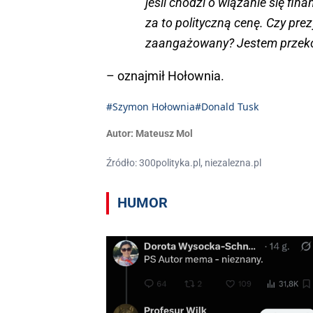
jeśli chodzi o wiązanie się fin
za to polityczną cenę. Czy pr
zaangażowany? Jestem przeko
– oznajmił Hołownia.
#Szymon Hołownia
#Donald Tusk
Autor:
Mateusz Mol
Źródło: 300polityka.pl, niezalezna.pl
HUMOR