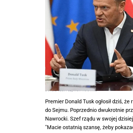
Donald Tusk i Szymon Hołownia
Premier Donald Tusk ogłosił dziś, że 
do Sejmu. Poprzednio dwukrotnie pr
Nawrocki. Szef rządu w swojej dzisie
"Macie ostatnią szansę, żeby pokazać,