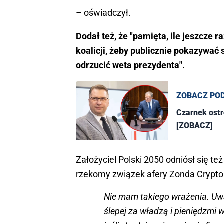
– oświadczył.
Dodał też, że "pamięta, ile jeszcze 
koalicji, żeby publicznie pokazywać 
odrzucić weta prezydenta".
ZOBACZ PO
Czarnek ostr
[ZOBACZ]
Założyciel Polski 2050 odniósł się t
rzekomy związek afery Zonda Crypt
Nie mam takiego wrażenia. Uwa
ślepej za władzą i pieniędzmi 