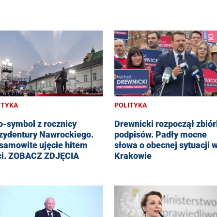
ITYKA
POLITYKA
o-symbol z rocznicy
Drewnicki rozpoczął zbió
zydentury Nawrockiego.
podpisów. Padły mocne
samowite ujęcie hitem
słowa o obecnej sytuacji 
ci. ZOBACZ ZDJĘCIA
Krakowie