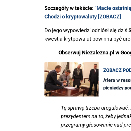
Szczegóły w tekście:
"Macie ostatnią
Chodzi o kryptowaluty [ZOBACZ]
Do jego wypowiedzi odniósł się dziś
kwestia krytpowalut powinna być ur
Obserwuj Niezalezna.pl w Googl
ZOBACZ PO
Afera w resor
pieniędzy po
Tę sprawę trzeba uregulować. 
prezydentem na to, żeby jednak
przegramy głosowanie nad pr