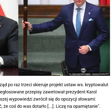
fot. Zbyszek Kaczmarek - Gazeta Polska (X2)
rząd po raz trzeci skieruje projekt ustaw ws. kryptowalut
zegłosowane przepisy zawetował prezydent Karol
jszej wypowiedzi zwrócił się do opozycji słowami:
 że coś do was dotarło [...]. Liczę na opamiętanie".