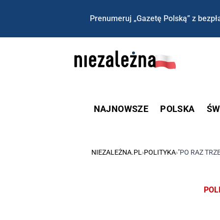
Prenumeruj „Gazetę Polską” z bezpła
NAJNOWSZE
POLSKA
ŚW
NIEZALEŻNA.PL
›
POLITYKA
›
"PO RAZ TR
POL