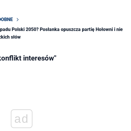
DOBNE
padu Polski 2050? Posłanka opuszcza partię Hołowni i nie
zkich słów
onflikt interesów"
ad