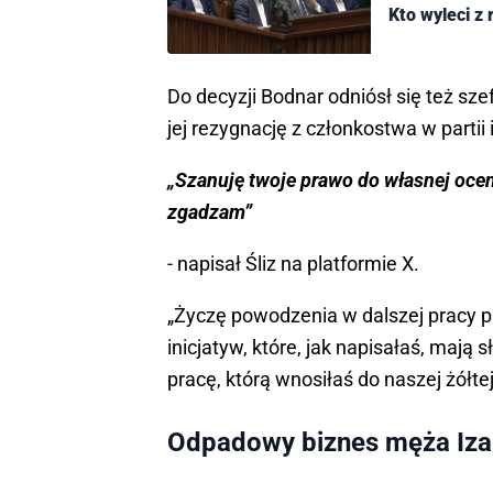
Kto wyleci z
Do decyzji Bodnar odniósł się też sze
jej rezygnację z członkostwa w partii i
„Szanuję twoje prawo do własnej oceny
zgadzam”
- napisał Śliz na platformie X.
„Życzę powodzenia w dalszej pracy p
inicjatyw, które, jak napisałaś, maj
pracę, którą wnosiłaś do naszej żółte
Odpadowy biznes męża Iza