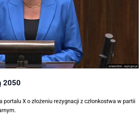
screenshot - sejm.gov.pl
ką 2050
 portalu X o złożeniu rezygnacji z członkostwa w partii
tarnym.