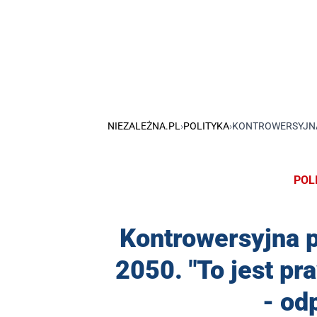
NIEZALEŻNA.PL
›
POLITYKA
›
KONTROWERSYJNA 
POL
Kontrowersyjna p
2050. "To jest pr
- od