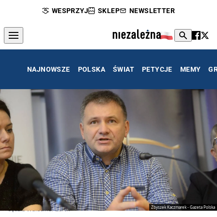
WESPRZYJ
SKLEP
NEWSLETTER
NAJNOWSZE
POLSKA
ŚWIAT
PETYCJE
MEMY
G
Zbyszek Kaczmarek - Gazeta Polska
Sędzia Waldemar Żurek