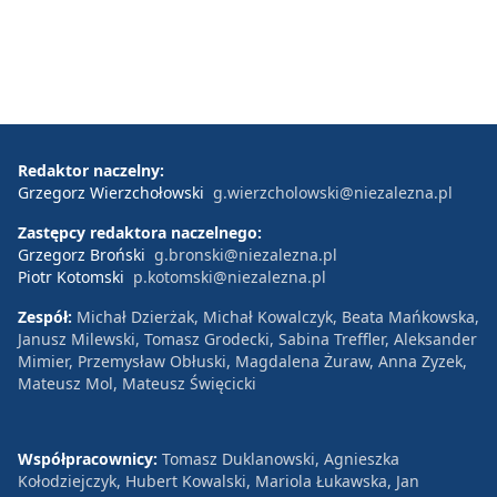
Redaktor naczelny:
Grzegorz Wierzchołowski
g.wierzcholowski@niezalezna.pl
Zastępcy redaktora naczelnego:
Grzegorz Broński
g.bronski@niezalezna.pl
Piotr Kotomski
p.kotomski@niezalezna.pl
Zespół:
Michał Dzierżak, Michał Kowalczyk, Beata Mańkowska,
Janusz Milewski, Tomasz Grodecki, Sabina Treffler, Aleksander
Mimier, Przemysław Obłuski, Magdalena Żuraw, Anna Zyzek,
Mateusz Mol, Mateusz Święcicki
Współpracownicy:
Tomasz Duklanowski, Agnieszka
Kołodziejczyk, Hubert Kowalski, Mariola Łukawska, Jan