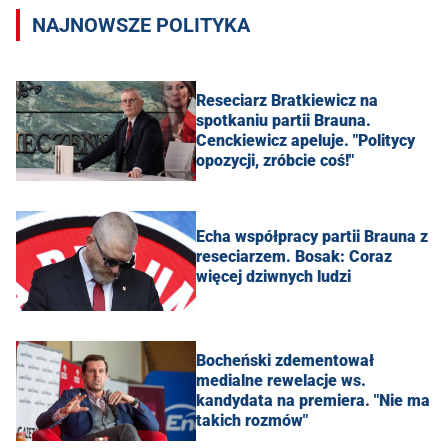
NAJNOWSZE POLITYKA
Reseciarz Bratkiewicz na
spotkaniu partii Brauna.
Cenckiewicz apeluje. "Politycy
opozycji, zróbcie coś!"
Echa współpracy partii Brauna z
reseciarzem. Bosak: Coraz
więcej dziwnych ludzi
Bocheński zdementował
medialne rewelacje ws.
kandydata na premiera. "Nie ma
takich rozmów"