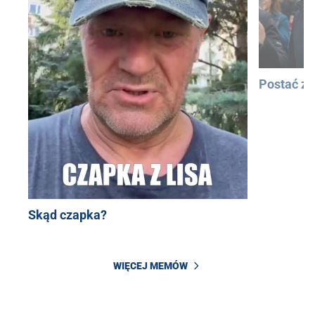
Postać z
Skąd czapka?
WIĘCEJ MEMÓW