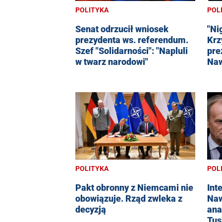
POLITYKA
POL
Senat odrzucił wniosek
"Ni
prezydenta ws. referendum.
Krz
Szef "Solidarności": "Napluli
pre
w twarz narodowi"
Naw
POLITYKA
POL
Pakt obronny z Niemcami nie
Int
obowiązuje. Rząd zwleka z
Naw
decyzją
ana
Tus