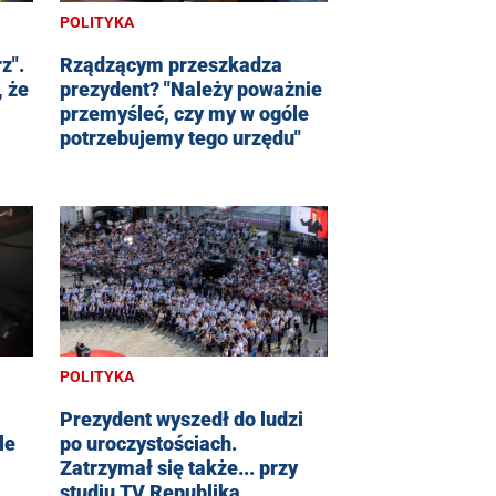
POLITYKA
z".
Rządzącym przeszkadza
, że
prezydent? "Należy poważnie
przemyśleć, czy my w ogóle
potrzebujemy tego urzędu"
POLITYKA
Prezydent wyszedł do ludzi
po uroczystościach.
le
Zatrzymał się także... przy
studiu TV Republika