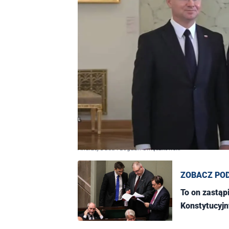
Andrzej Duda i Bogdan Święczkowski
ZOBACZ PO
To on zastąp
Konstytucyj