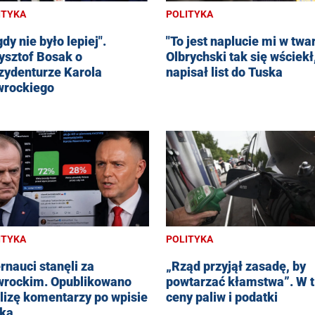
ITYKA
POLITYKA
gdy nie było lepiej".
"To jest naplucie mi w twar
ysztof Bosak o
Olbrychski tak się wściekł
zydenturze Karola
napisał list do Tuska
rockiego
ITYKA
POLITYKA
ernauci stanęli za
„Rząd przyjął zasadę, by
rockim. Opublikowano
powtarzać kłamstwa”. W t
lizę komentarzy po wpisie
ceny paliw i podatki
ka