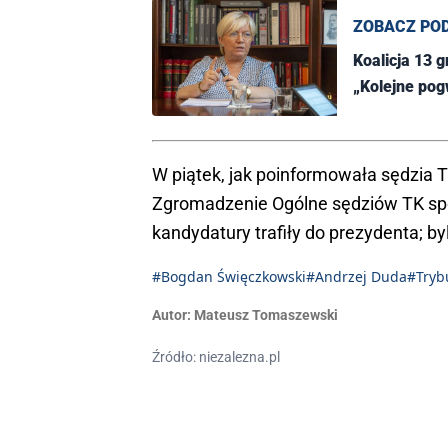
ZOBACZ PO
Koalicja 13 
„Kolejne pog
W piątek, jak poinformowała sędzia TK
Zgromadzenie Ogólne sędziów TK spo
kandydatury trafiły do prezydenta; byl
#Bogdan Święczkowski
#Andrzej Duda
#Tryb
Autor:
Mateusz Tomaszewski
Źródło: niezalezna.pl