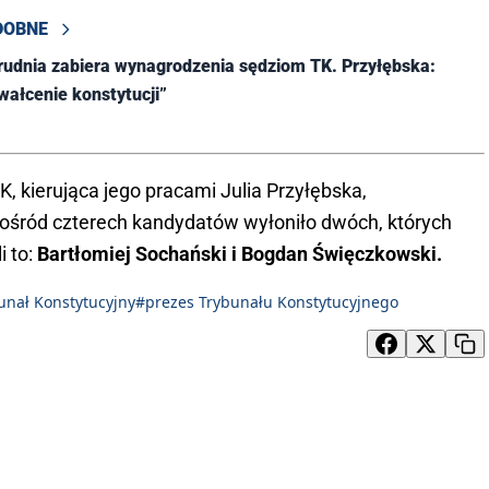
DOBNE
grudnia zabiera wynagrodzenia sędziom TK. Przyłębska:
wałcenie konstytucji”
, kierująca jego pracami Julia Przyłębska,
śród czterech kandydatów wyłoniło dwóch, których
i to:
Bartłomiej Sochański i Bogdan Święczkowski.
unał Konstytucyjny
#prezes Trybunału Konstytucyjnego