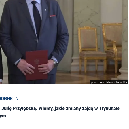
printscreen - Telewizja Republika
DOBNE
i Julię Przyłębską. Wiemy, jakie zmiany zajdą w Trybunale
nym