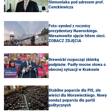
Siemoniaka pod adresem prof.
Cenckiewicza
Foto-symbol z rocznicy
prezydentury Nawrockiego.
Niesamowite ujęcie hitem sieci.
ZOBACZ ZDJĘCIA
Drewnicki rozpoczął zbiórkę
podpisów. Padły mocne słowa o
obecnej sytuacji w Krakowie
Stabilne poparcie dla PiS, złe
wieści dla Morawieckiego. Nowy
sondaż poparcia dla partii
politycznych