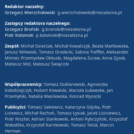
Redaktor naczelny:
Grzegorz Wierzchołowski
g.wierzcholowski@niezalezna.pl
Zastępcy redaktora naczelnego:
Grzegorz Broński
g.bronski@niezalezna.pl
Piotr Kotomski
p.kotomski@niezalezna.pl
Zespół:
Michał Dzierżak, Michał Kowalczyk, Beata Mańkowska,
Janusz Milewski, Tomasz Grodecki, Sabina Treffler, Aleksander
Mimier, Przemysław Obłuski, Magdalena Żuraw, Anna Zyzek,
Mateusz Mol, Mateusz Święcicki
Współpracownicy:
Tomasz Duklanowski, Agnieszka
Kołodziejczyk, Hubert Kowalski, Mariola Łukawska, Jan
Przemyłski, Natalia Wasilewska, Konrad Wysocki
Publicyści:
Tomasz Sakiewicz, Katarzyna Gójska, Piotr
Lisiewicz, Michał Rachoń, Tomasz Łysiak, Jacek Liziniewicz,
Piotr Nisztor, Adrian Stankowski, Antoni Rybczyński, Krzysztof
Wołodźko, Krzysztof Karnkowski, Tomasz Teluk, Marcin
Herman