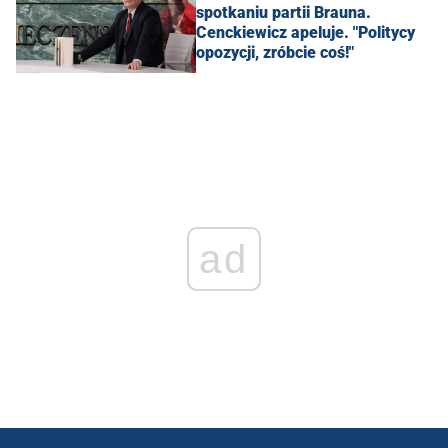
spotkaniu partii Brauna.
Cenckiewicz apeluje. "Politycy
opozycji, zróbcie coś!"
ad