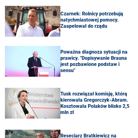
Czarnek: Rolnicy potrzebują
natychmiastowej pomocy.
Zaapelował do rządu
Poważna diagnoza sytuacji na
prawicy. "Dopisywanie Brauna
jest pozbawione podstaw i
sensu"
Tusk rozwiązał komisję, którą
kierowała Gregorczyk-Abram.
Kosztowała Polaków blisko 2,5
mln zł
Reseciarz Bratkiewicz na