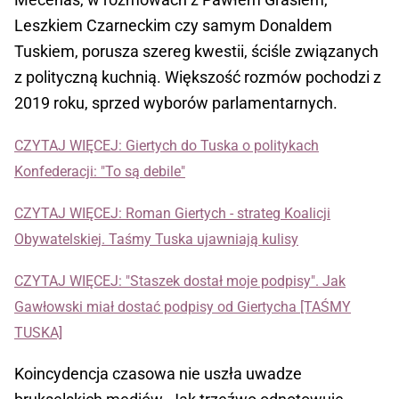
Leszkiem Czarneckim czy samym Donaldem
Tuskiem, porusza szereg kwestii, ściśle związanych
z polityczną kuchnią. Większość rozmów pochodzi z
2019 roku, sprzed wyborów parlamentarnych.
CZYTAJ WIĘCEJ
: Giertych do Tuska o politykach
Konfederacji: "To są debile"
CZYTAJ WIĘCEJ: Roman Giertych - strateg Koalicji
Obywatelskiej. Taśmy Tuska ujawniają kulisy
CZYTAJ WIĘCEJ: "Staszek dostał moje podpisy". Jak
Gawłowski miał dostać podpisy od Giertycha [TAŚMY
TUSKA]
Koincydencja czasowa nie uszła uwadze