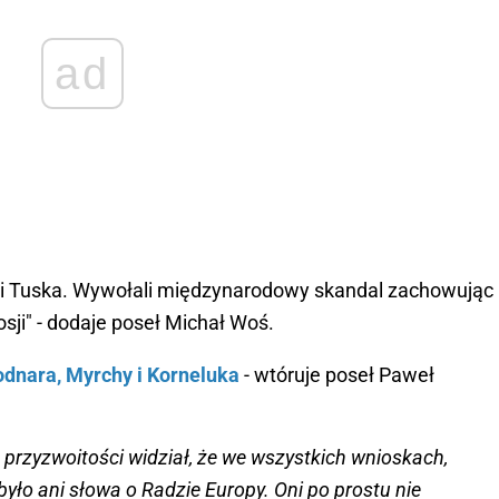
ad
i Tuska. Wywołali międzynarodowy skandal zachowując
osji" - dodaje poseł Michał Woś.
odnara, Myrchy i Korneluka
- wtóruje poseł Paweł
 przyzwoitości widział, że we wszystkich wnioskach,
było ani słowa o Radzie Europy. Oni po prostu nie