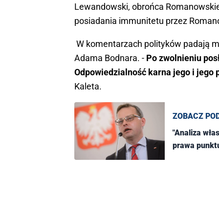
Lewandowski, obrońca Romanowskiego
posiadania immunitetu przez Roman
W komentarzach polityków padają mo
Adama Bodnara. -
Po zwolnieniu pos
Odpowiedzialność karna jego i jego
Kaleta.
ZOBACZ PO
"Analiza włas
prawa punktu