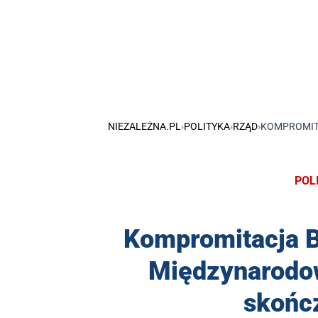
NIEZALEŻNA.PL
›
POLITYKA
›
RZĄD
›
KOMPROMITA
POL
Kompromitacja Bo
Międzynarodow
skończ