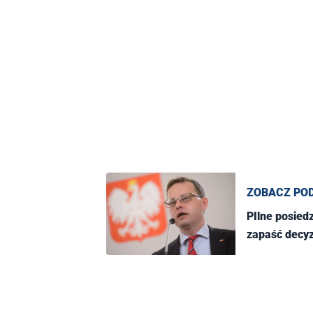
ZOBACZ PO
PIlne posied
zapaść decyz