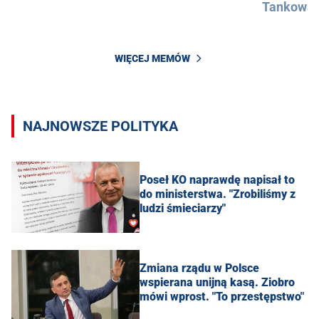
Tankowan
WIĘCEJ MEMÓW
NAJNOWSZE POLITYKA
Poseł KO naprawdę napisał to
do ministerstwa. "Zrobiliśmy z
ludzi śmieciarzy"
Zmiana rządu w Polsce
wspierana unijną kasą. Ziobro
mówi wprost. "To przestępstwo"