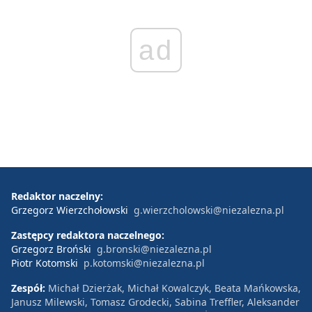
ad
Redaktor naczelny:
Grzegorz Wierzchołowski
g.wierzcholowski@niezalezna.pl
Zastępcy redaktora naczelnego:
Grzegorz Broński
g.bronski@niezalezna.pl
Piotr Kotomski
p.kotomski@niezalezna.pl
Zespół:
Michał Dzierżak, Michał Kowalczyk, Beata Mańkowska,
Janusz Milewski, Tomasz Grodecki, Sabina Treffler, Aleksander