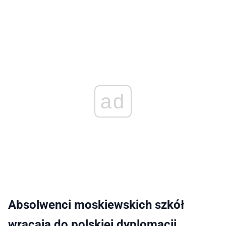
ad
Absolwenci moskiewskich szkół
wracają do polskiej dyplomacji