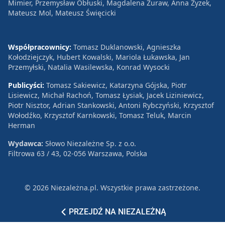
Mimier, Przemysław Obłuski, Magdalena Żuraw, Anna Zyzek,
Mateusz Mol, Mateusz Święcicki
Współpracownicy:
Tomasz Duklanowski, Agnieszka
Kołodziejczyk, Hubert Kowalski, Mariola Łukawska, Jan
Przemyłski, Natalia Wasilewska, Konrad Wysocki
Publicyści:
Tomasz Sakiewicz, Katarzyna Gójska, Piotr
Lisiewicz, Michał Rachoń, Tomasz Łysiak, Jacek Liziniewicz,
Piotr Nisztor, Adrian Stankowski, Antoni Rybczyński, Krzysztof
Wołodźko, Krzysztof Karnkowski, Tomasz Teluk, Marcin
Herman
Wydawca:
Słowo Niezależne Sp. z o.o.
Filtrowa 63 / 43, 02-056 Warszawa, Polska
© 2026 Niezależna.pl. Wszystkie prawa zastrzeżone.
Patronat
Reklama
Polityka prywatności
PRZEJDŹ NA NIEZALEŻNĄ