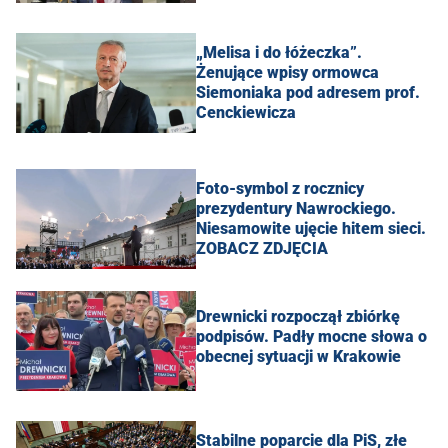
„Melisa i do łóżeczka”.
Żenujące wpisy ormowca
Siemoniaka pod adresem prof.
Cenckiewicza
Foto-symbol z rocznicy
prezydentury Nawrockiego.
Niesamowite ujęcie hitem sieci.
ZOBACZ ZDJĘCIA
Drewnicki rozpoczął zbiórkę
podpisów. Padły mocne słowa o
obecnej sytuacji w Krakowie
Stabilne poparcie dla PiS, złe