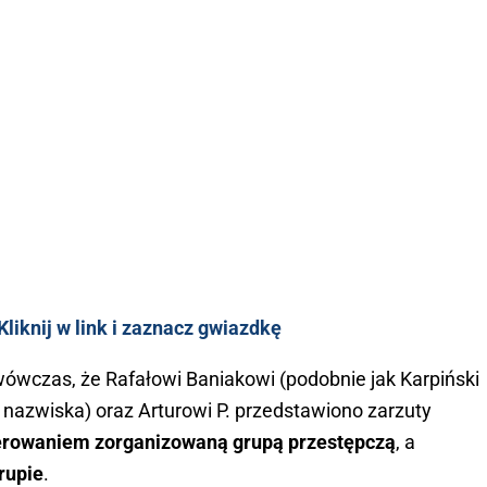
liknij w link i zaznacz gwiazdkę
wówczas, że Rafałowi Baniakowi (podobnie jak Karpiński
nazwiska) oraz Arturowi P. przedstawiono zarzuty
erowaniem zorganizowaną grupą przestępczą
, a
rupie
.