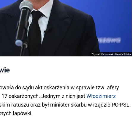
Zbyszek Kaczmarek - Gazeta Polska
awie
rowała do sądu akt oskarżenia w sprawie tzw. afery
 17 oskarżonych. Jednym z nich jest
Włodzimierz
kim ratuszu oraz był minister skarbu w rządzie PO-PSL.
otych łapówki.