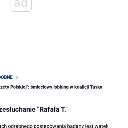
ad
DOBNE
zety Polskiej": śmieciowy lobbing w koalicji Tuska
esłuchanie "Rafała T."
mach odrębnego postępowania badany jest wątek