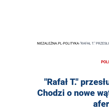
NIEZALEŻNA.PL
›
POLITYKA
›
"RAFAŁ T." PRZE
POL
"Rafał T." przes
Chodzi o nowe wą
afe