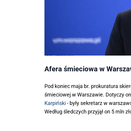
Rafał Trzaskowski
Afera śmieciowa w Warsz
Pod koniec maja br. prokuratura skie
śmieciowej w Warszawie. Dotyczy on
Karpiński
- były sekretarz w warszaws
Według śledczych przyjął on 5 mln zł