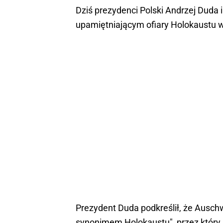
Dziś prezydenci Polski Andrzej Duda 
upamiętniającym ofiary Holokaustu w
Prezydent Duda podkreślił, że Auschw
synonimem Holokaustu", przez który