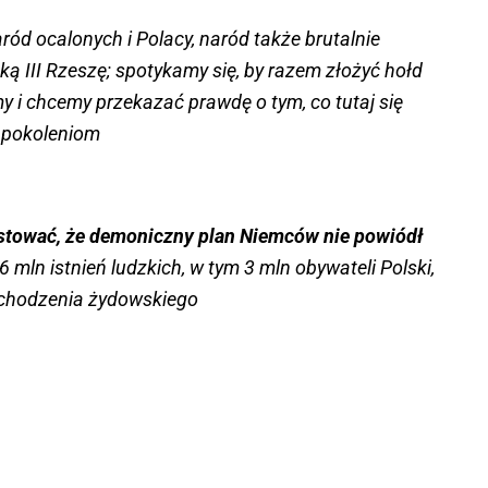
naród ocalonych i Polacy, naród także brutalnie
ą III Rzeszę; spotykamy się, by razem złożyć hołd
 i chcemy przekazać prawdę o tym, co tutaj się
m pokoleniom
stować, że demoniczny plan Niemców nie powiódł
 mln istnień ludzkich, w tym 3 mln obywateli Polski,
ochodzenia żydowskiego