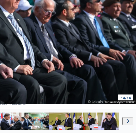
14/14
fot. Jakub Szymczuk/KPRP
bozu w Brzezinc