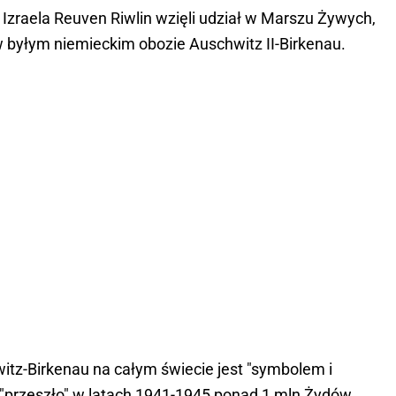
i Izraela Reuven Riwlin wzięli udział w Marszu Żywych,
 byłym niemieckim obozie Auschwitz II-Birkenau.
itz-Birkenau na całym świecie jest "symbolem i
 "przeszło" w latach 1941-1945 ponad 1 mln Żydów