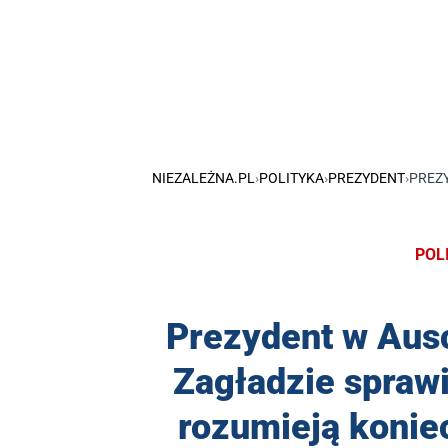
NIEZALEŻNA.PL
›
POLITYKA
›
PREZYDENT
›
PREZ
POL
Prezydent w Aus
Zagładzie spraw
rozumieją konie