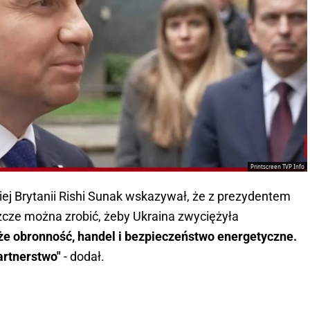
Printscreen TVP Info
iej Brytanii Rishi Sunak wskazywał, że z prezydentem
zcze można zrobić, żeby Ukraina zwyciężyła
e obronność, handel i bezpieczeństwo energetyczne.
artnerstwo"
- dodał.