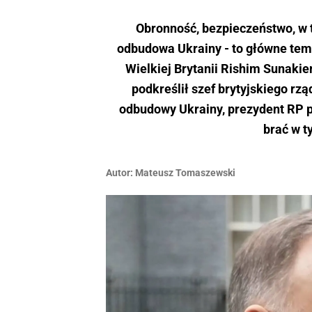
Obronność, bezpieczeństwo, w 
odbudowa Ukrainy - to główne te
Wielkiej Brytanii Rishim Sunakie
podkreślił szef brytyjskiego rz
odbudowy Ukrainy, prezydent RP p
brać w t
Autor:
Mateusz Tomaszewski