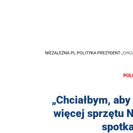
NIEZALEŻNA.PL
›
POLITYKA
›
PREZYDENT
›
„CHCI
POL
„Chciałbym, aby 
więcej sprzętu 
spotk