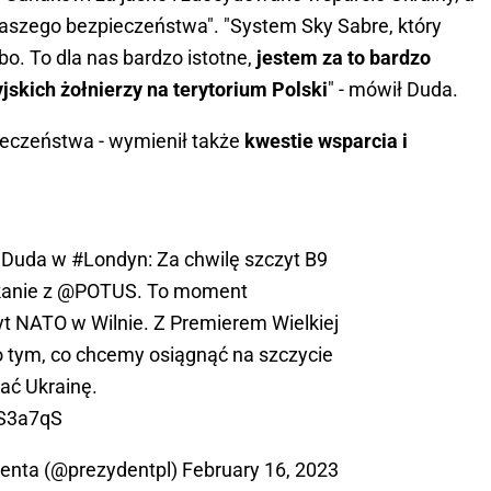
 naszego bezpieczeństwa". "System Sky Sabre, który
bo. To dla nas bardzo istotne,
jestem za to bardzo
jskich żołnierzy na terytorium Polski
" - mówił Duda.
eczeństwa - wymienił także
kwestie wsparcia i
jDuda
w
#Londyn
: Za chwilę szczyt B9
kanie z
@POTUS
. To moment
t NATO w Wilnie. Z Premierem Wielkiej
o tym, co chcemy osiągnąć na szczycie
rać Ukrainę.
0S3a7qS
denta (@prezydentpl)
February 16, 2023