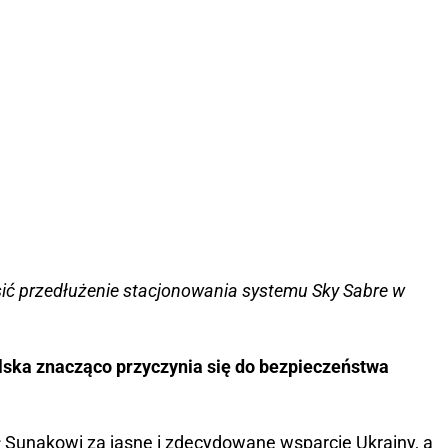
osić przedłużenie stacjonowania systemu Sky Sabre w
lska znacząco przyczynia się do bezpieczeństwa
 Sunakowi za jasne i zdecydowane wsparcie Ukrainy, a