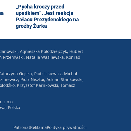
ą
„Pycha kroczy przed
na
upadkiem”. Jest reakcja
Pałacu Prezydenckiego na
groźby Żurka
lanowski, Agnieszka Kołodziejczyk, Hubert
n Przemyłski, Natalia Wasilewska, Konrad
atarzyna Gójska, Piotr Lisiewicz, Michał
ziniewicz, Piotr Nisztor, Adrian Stankowski,
Wołodźko, Krzysztof Karnkowski, Tomasz
. z o.o.
awa, Polska
Patronat
Reklama
Polityka prywatności