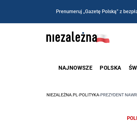
Prenumeruj „Gazetę Polską” z bezpła
NAJNOWSZE
POLSKA
ŚW
NIEZALEŻNA.PL
›
POLITYKA
›
PREZYDENT NAWRO
POL