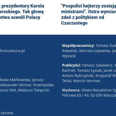
 prezydentury Karola
"Pospolici hejterzy zostaj
rockiego. Tak głowę
ministrami". Ostra wymia
stwa ocenili Polacy
zdań z politykiem od
Czarzastego
Współpracownicy:
Tomasz Duk
@niezalezna.pl
Kowalski, Mariola Łukawska, Ja
Wysocki
Publicyści:
Tomasz Sakiewicz, K
Rachoń, Tomasz Łysiak, Jacek Li
Antoni Rybczyński, Krzysztof 
 Beata Mańkowska, Janusz
Teluk, Marcin Herman
, Aleksander Mimier, Przemysław
eusz Mol, Mateusz Święcicki
Wydawca:
Słowo Niezależne Sp
Filtrowa 63 / 43, 02-056 Warsz
rzeżone.