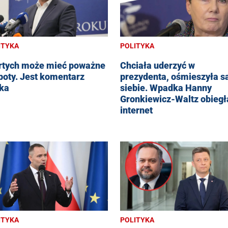
ITYKA
POLITYKA
rtych może mieć poważne
Chciała uderzyć w
poty. Jest komentarz
prezydenta, ośmieszyła 
ka
siebie. Wpadka Hanny
Gronkiewicz-Waltz obiegł
internet
ITYKA
POLITYKA