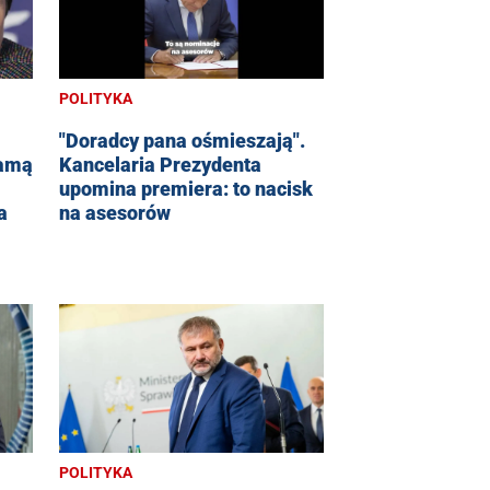
POLITYKA
"Doradcy pana ośmieszają".
samą
Kancelaria Prezydenta
upomina premiera: to nacisk
a
na asesorów
POLITYKA