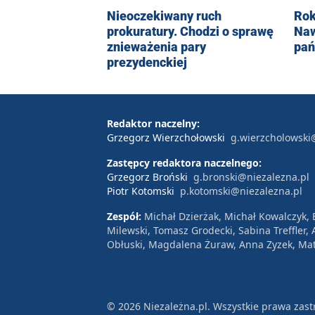
Nieoczekiwany ruch
Rok
prokuratury. Chodzi o sprawę
Naw
znieważenia pary
pań
prezydenckiej
Redaktor naczelny:
Grzegorz Wierzchołowski
g.wierzcholowski
Zastępcy redaktora naczelnego:
Grzegorz Broński
g.bronski@niezalezna.pl
Piotr Kotomski
p.kotomski@niezalezna.pl
Zespół:
Michał Dzierżak, Michał Kowalczyk,
Milewski, Tomasz Grodecki, Sabina Treffler
Obłuski, Magdalena Żuraw, Anna Zyzek, Mat
© 2026 Niezależna.pl. Wszystkie prawa zast