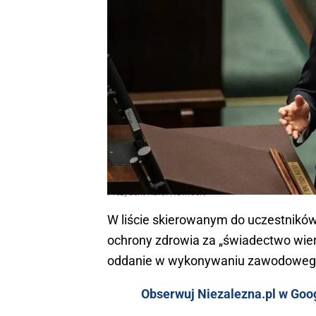
Prezydent Karol Nawrocki
W liście skierowanym do uczestnikó
ochrony zdrowia za „świadectwo wiern
oddanie w wykonywaniu zawodoweg
Obserwuj Niezalezna.pl w Googl