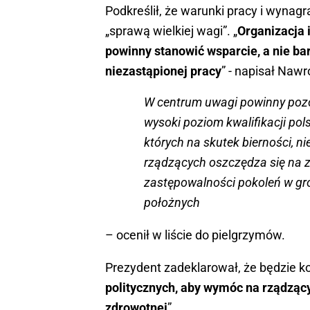
Podkreślił, że warunki pracy i wyn
„sprawą wielkiej wagi”. „
Organizacja 
powinny stanowić wsparcie, a nie ba
niezastąpionej pracy
” - napisał Nawr
W centrum uwagi powinny pozo
wysoki poziom kwalifikacji po
których na skutek bierności, n
rządzących oszczędza się na zd
zastępowalności pokoleń w gron
położnych
– ocenił w liście do pielgrzymów.
Prezydent zadeklarował, że będzie ko
politycznych, aby wymóc na rządząc
zdrowotnej
”.