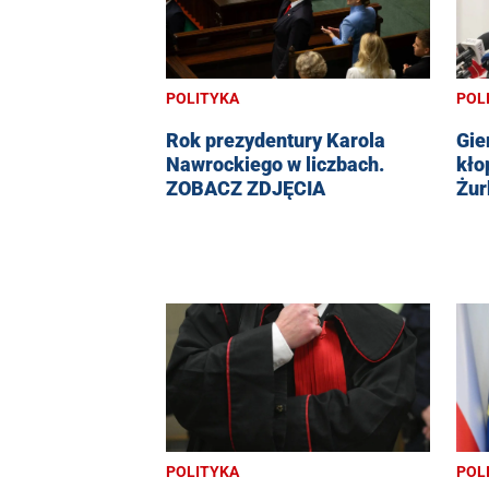
POLITYKA
POL
Rok prezydentury Karola
Gie
Nawrockiego w liczbach.
kło
ZOBACZ ZDJĘCIA
Żur
POLITYKA
POL