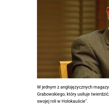
Jan Grabowski
W jednym z anglojęzycznych magazy
Grabowskiego, który usiłuje twierdzić
swojej roli w Holokauście".