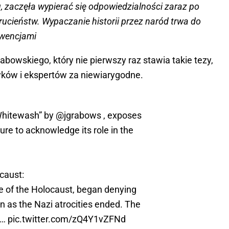
, zaczęła wypierać się odpowiedzialności zaraz po
ucieństw. Wypaczanie historii przez naród trwa do
kwencjami
abowskiego, który nie pierwszy raz stawia takie tezy,
ków i ekspertów za niewiarygodne.
Whitewash” by
@jgrabows
, exposes
ure to acknowledge its role in the
caust:
re of the Holocaust, began denying
on as the Nazi atrocities ended. The
f…
pic.twitter.com/zQ4Y1vZFNd