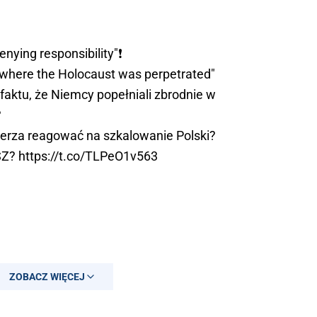
enying responsibility"❗
e where the Holocaust was perpetrated"
 faktu, że Niemcy popełniali zbrodnie w
?
erza reagować na szkalowanie Polski?
SZ
?
https://t.co/TLPeO1v563
ZOBACZ WIĘCEJ