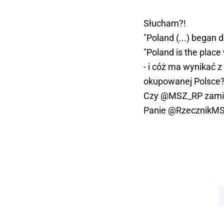
Słucham?!
"Poland (...) began d
"Poland is the plac
- i cóż ma wynikać z
okupowanej Polsce
Czy
@MSZ_RP
zami
Panie
@RzecznikM