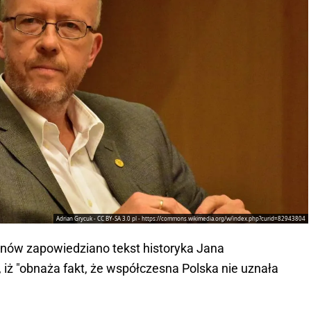
Adrian Grycuk - CC BY-SA 3.0 pl - https://commons.wikimedia.org/w/index.php?curid=82943804
nów zapowiedziano tekst historyka Jana
, iż "obnaża fakt, że współczesna Polska nie uznała