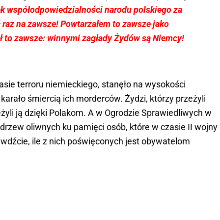
ek współodpowiedzialności narodu polskiego za
 raz na zawsze! Powtarzałem to zawsze jako
ał to zawsze: winnymi zagłady Żydów są Niemcy!
sie terroru niemieckiego, stanęło na wysokości
 karało śmiercią ich morderców. Żydzi, którzy przeżyli
żyli ją dzięki Polakom. A w Ogrodzie Sprawiedliwych w
drzew oliwnych ku pamięci osób, które w czasie II wojny
dźcie, ile z nich poświęconych jest obywatelom