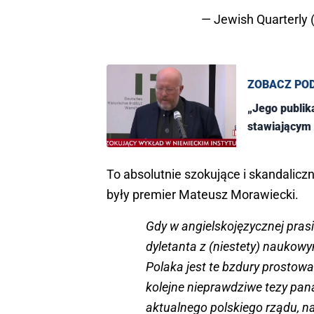
— Jewish Quarterly
ZOBACZ PO
„Jego publik
stawiającym 
To absolutnie szokujące i skandaliczn
były premier Mateusz Morawiecki.
Gdy w angielskojęzycznej prasi
dyletanta z (niestety) naukow
Polaka jest te bzdury prostow
kolejne nieprawdziwe tezy pa
aktualnego polskiego rządu, na