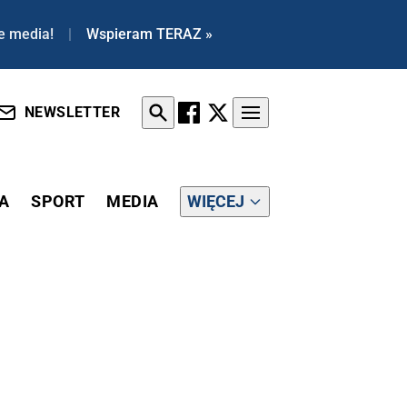
e media!
|
Wspieram TERAZ »
NEWSLETTER
A
SPORT
MEDIA
WIĘCEJ
GO. "CZY MSZ ZAMIERZA REAGOWAĆ?"