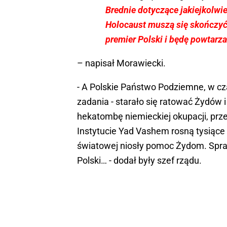
Brednie dotyczące jakiejkolwi
Holocaust muszą się skończyć
premier Polski i będę powtarz
– napisał Morawiecki.
- A Polskie Państwo Podziemne, w cza
zadania - starało się ratować Żydów i
hekatombę niemieckiej okupacji, prze
Instytucie Yad Vashem rosną tysiące 
światowej niosły pomoc Żydom. Spraw
Polski… - dodał były szef rządu.