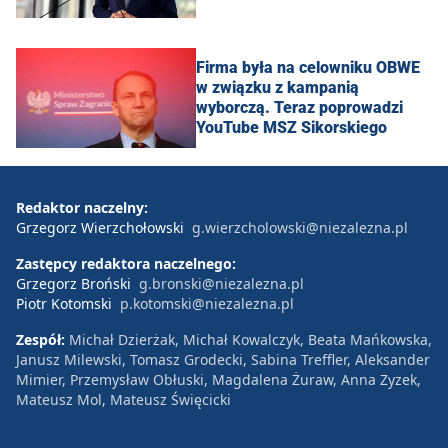
Firma była na celowniku OBWE
w związku z kampanią
wyborczą. Teraz poprowadzi
YouTube MSZ Sikorskiego
Redaktor naczelny:
Grzegorz Wierzchołowski
g.wierzcholowski@niezalezna.pl
Zastępcy redaktora naczelnego:
Grzegorz Broński
g.bronski@niezalezna.pl
Piotr Kotomski
p.kotomski@niezalezna.pl
Zespół:
Michał Dzierżak, Michał Kowalczyk, Beata Mańkowska,
Janusz Milewski, Tomasz Grodecki, Sabina Treffler, Aleksander
Mimier, Przemysław Obłuski, Magdalena Żuraw, Anna Zyzek,
Mateusz Mol, Mateusz Święcicki