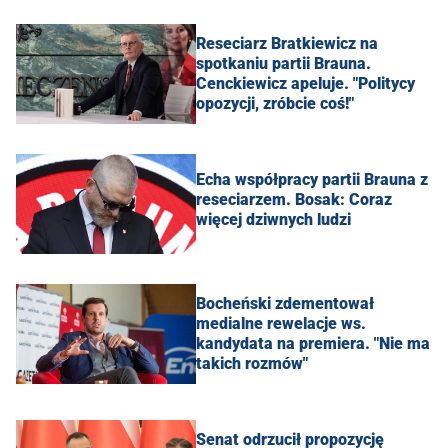
Reseciarz Bratkiewicz na
spotkaniu partii Brauna.
Cenckiewicz apeluje. "Politycy
opozycji, zróbcie coś!"
Echa współpracy partii Brauna z
reseciarzem. Bosak: Coraz
więcej dziwnych ludzi
Bocheński zdementował
medialne rewelacje ws.
kandydata na premiera. "Nie ma
takich rozmów"
Senat odrzucił propozycję