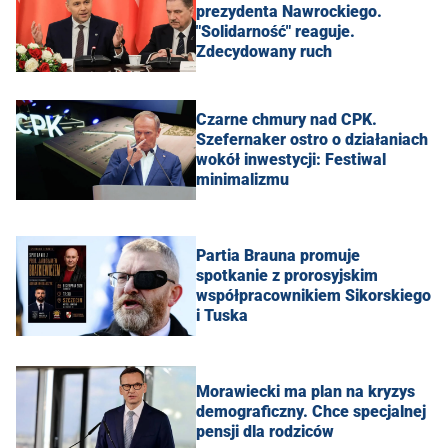
prezydenta Nawrockiego.
"Solidarność" reaguje.
Zdecydowany ruch
Czarne chmury nad CPK.
Szefernaker ostro o działaniach
wokół inwestycji: Festiwal
minimalizmu
Partia Brauna promuje
spotkanie z prorosyjskim
współpracownikiem Sikorskiego
i Tuska
Morawiecki ma plan na kryzys
demograficzny. Chce specjalnej
pensji dla rodziców