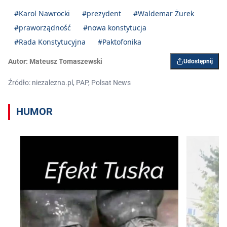
#Karol Nawrocki
#prezydent
#Waldemar Żurek
#praworządność
#nowa konstytucja
#Rada Konstytucyjna
#Paktofonika
Autor:
Mateusz Tomaszewski
Udostępnij
Źródło: niezalezna.pl, PAP, Polsat News
HUMOR