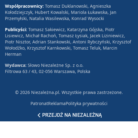
Współpracownicy:
Tomasz Duklanowski, Agnieszka
Kołodziejczyk, Hubert Kowalski, Mariola Łukawska, Jan
Przemyłski, Natalia Wasilewska, Konrad Wysocki
Publicyści:
Tomasz Sakiewicz, Katarzyna Gójska, Piotr
Lisiewicz, Michał Rachoń, Tomasz Łysiak, Jacek Liziniewicz,
Piotr Nisztor, Adrian Stankowski, Antoni Rybczyński, Krzysztof
Wołodźko, Krzysztof Karnkowski, Tomasz Teluk, Marcin
Herman
Wydawca:
Słowo Niezależne Sp. z o.o.
Filtrowa 63 / 43, 02-056 Warszawa, Polska
© 2026 Niezależna.pl. Wszystkie prawa zastrzeżone.
Patronat
Reklama
Polityka prywatności
PRZEJDŹ NA NIEZALEŻNĄ