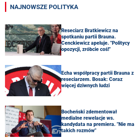
NAJNOWSZE POLITYKA
Reseciarz Bratkiewicz na
spotkaniu partii Brauna.
Cenckiewicz apeluje. "Politycy
opozycji, zróbcie coś!"
Echa współpracy partii Brauna z
reseciarzem. Bosak: Coraz
więcej dziwnych ludzi
Bocheński zdementował
medialne rewelacje ws.
kandydata na premiera. "Nie ma
takich rozmów"