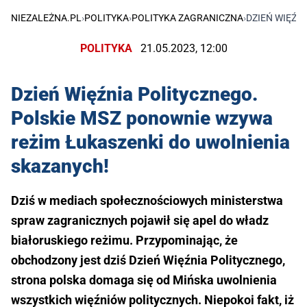
NIEZALEŻNA.PL
›
POLITYKA
›
POLITYKA ZAGRANICZNA
›
DZIEŃ WIĘŹN
POLITYKA
21.05.2023, 12:00
Dzień Więźnia Politycznego.
Polskie MSZ ponownie wzywa
reżim Łukaszenki do uwolnienia
skazanych!
Dziś w mediach społecznościowych ministerstwa
spraw zagranicznych pojawił się apel do władz
białoruskiego reżimu. Przypominając, że
obchodzony jest dziś Dzień Więźnia Politycznego,
strona polska domaga się od Mińska uwolnienia
wszystkich więźniów politycznych. Niepokoi fakt, iż