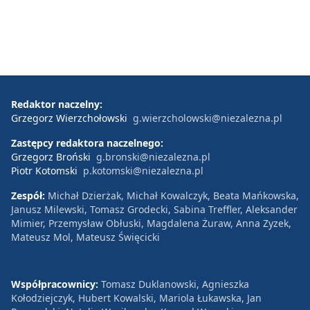
Redaktor naczelny:
Grzegorz Wierzchołowski
g.wierzcholowski@niezalezna.pl
Zastępcy redaktora naczelnego:
Grzegorz Broński
g.bronski@niezalezna.pl
Piotr Kotomski
p.kotomski@niezalezna.pl
Zespół:
Michał Dzierżak, Michał Kowalczyk, Beata Mańkowska,
Janusz Milewski, Tomasz Grodecki, Sabina Treffler, Aleksander
Mimier, Przemysław Obłuski, Magdalena Żuraw, Anna Zyzek,
Mateusz Mol, Mateusz Święcicki
Współpracownicy:
Tomasz Duklanowski, Agnieszka
Kołodziejczyk, Hubert Kowalski, Mariola Łukawska, Jan