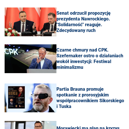
Senat odrzucił propozycję
prezydenta Nawrockiego.
"Solidarność" reaguje.
Zdecydowany ruch
Czarne chmury nad CPK.
Szefernaker ostro o działaniach
wokół inwestycji: Festiwal
minimalizmu
Partia Brauna promuje
spotkanie z prorosyjskim
współpracownikiem Sikorskiego
i Tuska
Morawiecki ma plan na kryzys