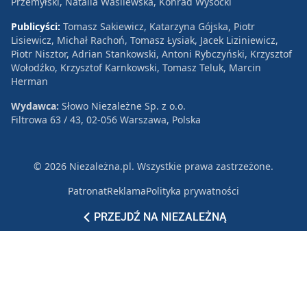
Przemyłski, Natalia Wasilewska, Konrad Wysocki
Publicyści:
Tomasz Sakiewicz, Katarzyna Gójska, Piotr
Lisiewicz, Michał Rachoń, Tomasz Łysiak, Jacek Liziniewicz,
Piotr Nisztor, Adrian Stankowski, Antoni Rybczyński, Krzysztof
Wołodźko, Krzysztof Karnkowski, Tomasz Teluk, Marcin
Herman
Wydawca:
Słowo Niezależne Sp. z o.o.
Filtrowa 63 / 43, 02-056 Warszawa, Polska
© 2026 Niezależna.pl. Wszystkie prawa zastrzeżone.
Patronat
Reklama
Polityka prywatności
PRZEJDŹ NA NIEZALEŻNĄ