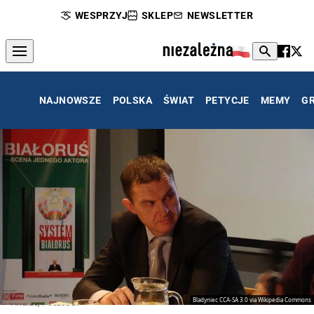
WESPRZYJ
SKLEP
NEWSLETTER
NAJNOWSZE
POLSKA
ŚWIAT
PETYCJE
MEMY
G
Bladyniec CCA-SA 3.0 via Wikipedia Commons
Andrzej Poczobut