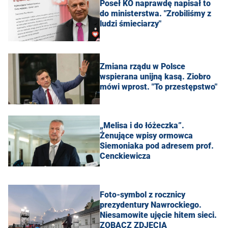
Poseł KO naprawdę napisał to
do ministerstwa. "Zrobiliśmy z
ludzi śmieciarzy"
Zmiana rządu w Polsce
wspierana unijną kasą. Ziobro
mówi wprost. "To przestępstwo"
„Melisa i do łóżeczka”.
Żenujące wpisy ormowca
Siemoniaka pod adresem prof.
Cenckiewicza
Foto-symbol z rocznicy
prezydentury Nawrockiego.
Niesamowite ujęcie hitem sieci.
ZOBACZ ZDJĘCIA