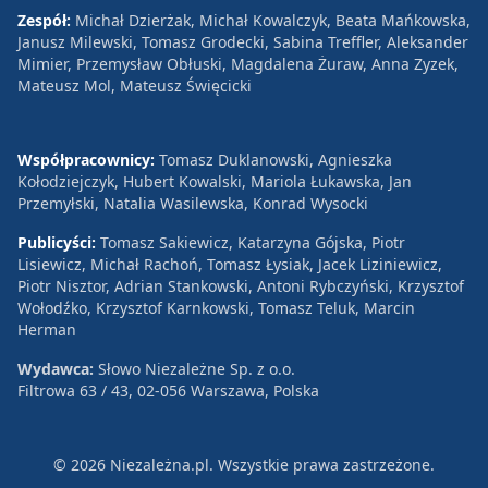
Zespół:
Michał Dzierżak, Michał Kowalczyk, Beata Mańkowska,
Janusz Milewski, Tomasz Grodecki, Sabina Treffler, Aleksander
Mimier, Przemysław Obłuski, Magdalena Żuraw, Anna Zyzek,
Mateusz Mol, Mateusz Święcicki
Współpracownicy:
Tomasz Duklanowski, Agnieszka
Kołodziejczyk, Hubert Kowalski, Mariola Łukawska, Jan
Przemyłski, Natalia Wasilewska, Konrad Wysocki
Publicyści:
Tomasz Sakiewicz, Katarzyna Gójska, Piotr
Lisiewicz, Michał Rachoń, Tomasz Łysiak, Jacek Liziniewicz,
Piotr Nisztor, Adrian Stankowski, Antoni Rybczyński, Krzysztof
Wołodźko, Krzysztof Karnkowski, Tomasz Teluk, Marcin
Herman
Wydawca:
Słowo Niezależne Sp. z o.o.
Filtrowa 63 / 43, 02-056 Warszawa, Polska
© 2026 Niezależna.pl. Wszystkie prawa zastrzeżone.