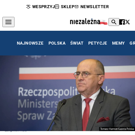
WESPRZYJ
SKLEP
NEWSLETTER
NAJNOWSZE
POLSKA
ŚWIAT
PETYCJE
MEMY
G
Tomasz Hamrat/Gazeta Polska
Zbigniew Rau