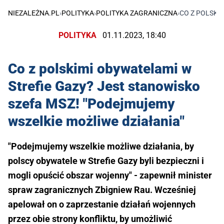
NIEZALEŻNA.PL
›
POLITYKA
›
POLITYKA ZAGRANICZNA
›
CO Z POLSKI
POLITYKA
01.11.2023, 18:40
Co z polskimi obywatelami w
Strefie Gazy? Jest stanowisko
szefa MSZ! "Podejmujemy
wszelkie możliwe działania"
"Podejmujemy wszelkie możliwe działania, by
polscy obywatele w Strefie Gazy byli bezpieczni i
mogli opuścić obszar wojenny" - zapewnił minister
spraw zagranicznych Zbigniew Rau. Wcześniej
apelował on o zaprzestanie działań wojennych
przez obie strony konfliktu, by umożliwić