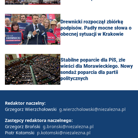
Drewnicki rozpoczął zbiórkę
podpisów. Padły mocne słowa o
obecnej sytuacji w Krakowie
Stabilne poparcie dla PiS, złe
wieści dla Morawieckiego. Nowy
sondaż poparcia dla partii
politycznych
Redaktor naczelny:
Grzegorz Wierzchołowski
g.wierzcholowski@niezalezna.pl
Zastępcy redaktora naczelnego:
Grzegorz Broński
g.bronski@niezalezna.pl
Piotr Kotomski
p.kotomski@niezalezna.pl