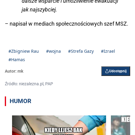
dalsze wsparcie i umożliwienie ewakuacji
jak najszybciej.
– napisał w mediach społecznościowych szef MSZ.
#Zbigniew Rau
#wojna
#Strefa Gazy
#Izrael
#Hamas
Autor:
mk
Udostępnij
Źródło: niezalezna.pl, PAP
HUMOR