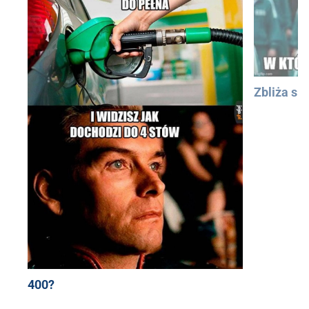
Zbliża się
400?