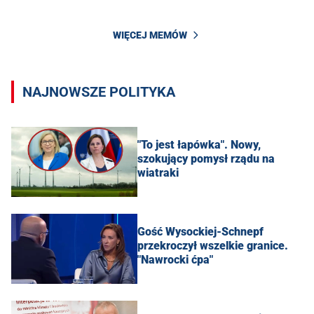
WIĘCEJ MEMÓW
NAJNOWSZE POLITYKA
"To jest łapówka". Nowy,
szokujący pomysł rządu na
wiatraki
Gość Wysockiej-Schnepf
przekroczył wszelkie granice.
"Nawrocki ćpa"