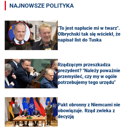
NAJNOWSZE POLITYKA
"To jest naplucie mi w twarz".
Olbrychski tak się wściekł, że
napisał list do Tuska
Rządzącym przeszkadza
prezydent? "Należy poważnie
przemyśleć, czy my w ogóle
potrzebujemy tego urzędu"
Pakt obronny z Niemcami nie
obowiązuje. Rząd zwleka z
decyzją