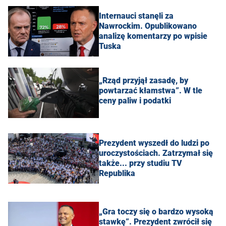
Internauci stanęli za
Nawrockim. Opublikowano
analizę komentarzy po wpisie
Tuska
„Rząd przyjął zasadę, by
powtarzać kłamstwa”. W tle
ceny paliw i podatki
Prezydent wyszedł do ludzi po
uroczystościach. Zatrzymał się
także... przy studiu TV
Republika
„Gra toczy się o bardzo wysoką
stawkę”. Prezydent zwrócił się