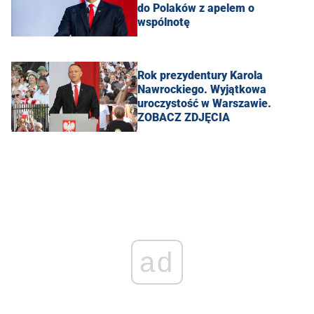
do Polaków z apelem o
wspólnotę
Rok prezydentury Karola
Nawrockiego. Wyjątkowa
uroczystość w Warszawie.
ZOBACZ ZDJĘCIA
ad