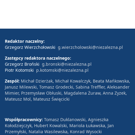
Redaktor naczelny:
Grzegorz Wierzchołowski
g.wierzcholowski@niezalezna.pl
Zastępcy redaktora naczelnego:
Grzegorz Broński
g.bronski@niezalezna.pl
Piotr Kotomski
p.kotomski@niezalezna.pl
Zespół:
Michał Dzierżak, Michał Kowalczyk, Beata Mańkowska,
Janusz Milewski, Tomasz Grodecki, Sabina Treffler, Aleksander
Mimier, Przemysław Obłuski, Magdalena Żuraw, Anna Zyzek,
Mateusz Mol, Mateusz Święcicki
Współpracownicy:
Tomasz Duklanowski, Agnieszka
Kołodziejczyk, Hubert Kowalski, Mariola Łukawska, Jan
Przemyłski, Natalia Wasilewska, Konrad Wysocki