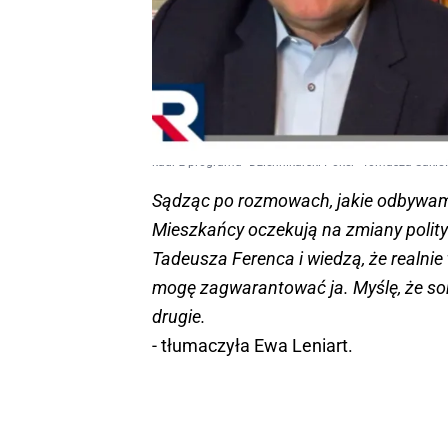
kadr z programu "Dziennikarski Poker" Tomasza Sakie
Sądząc po rozmowach, jakie odbywam
Mieszkańcy oczekują na zmiany polity
Tadeusza Ferenca i wiedzą, że realni
mogę zagwarantować ja. Myślę, że sond
drugie.
- tłumaczyła Ewa Leniart.