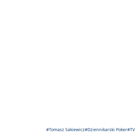
#Tomasz Sakiewicz
#Dziennikarski Poker
#TV