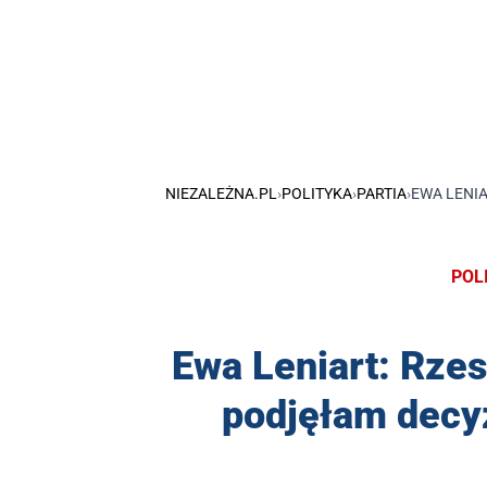
NIEZALEŻNA.PL
›
POLITYKA
›
PARTIA
›
EWA LENIA
POL
Ewa Leniart: Rzes
podjęłam decy