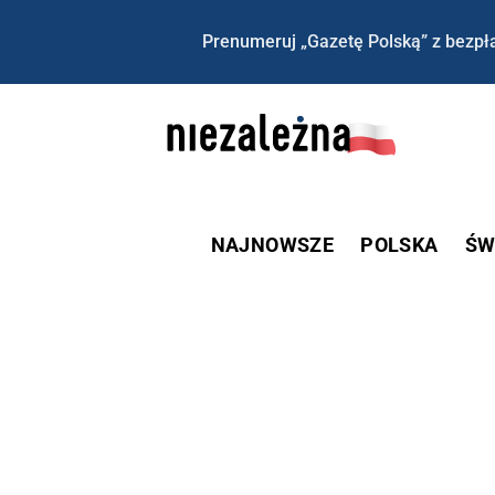
Prenumeruj „Gazetę Polską” z bezpła
NAJNOWSZE
POLSKA
ŚW