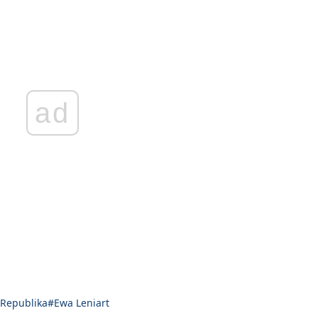
ad
 Republika
#Ewa Leniart