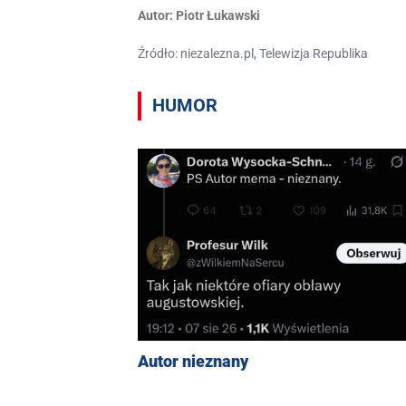
Autor:
Piotr Łukawski
Źródło: niezalezna.pl, Telewizja Republika
HUMOR
Autor nieznany