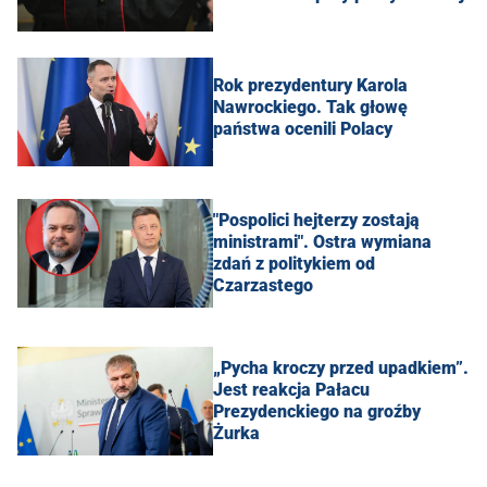
Rok prezydentury Karola
Nawrockiego. Tak głowę
państwa ocenili Polacy
"Pospolici hejterzy zostają
ministrami". Ostra wymiana
zdań z politykiem od
Czarzastego
„Pycha kroczy przed upadkiem”.
Jest reakcja Pałacu
Prezydenckiego na groźby
Żurka