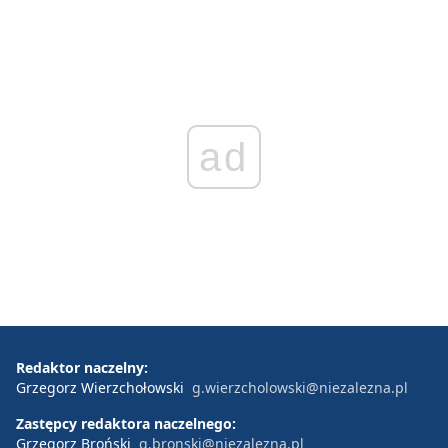
ad
Redaktor naczelny:
Grzegorz Wierzchołowski
g.wierzcholowski@niezalezna.pl
Zastępcy redaktora naczelnego:
Grzegorz Broński
g.bronski@niezalezna.pl