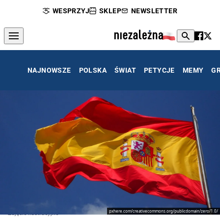
WESPRZYJ
SKLEP
NEWSLETTER
NAJNOWSZE
POLSKA
ŚWIAT
PETYCJE
MEMY
G
pxhere.com/creativecommons.org/publicdomain/zero/1.0/
Zdjęcie ilustracyjne