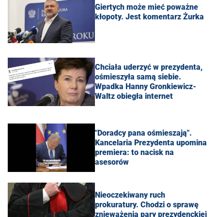
Giertych może mieć poważne
kłopoty. Jest komentarz Żurka
Chciała uderzyć w prezydenta,
ośmieszyła samą siebie.
Wpadka Hanny Gronkiewicz-
Waltz obiegła internet
"Doradcy pana ośmieszają".
Kancelaria Prezydenta upomina
premiera: to nacisk na
asesorów
Nieoczekiwany ruch
prokuratury. Chodzi o sprawę
znieważenia pary prezydenckiej