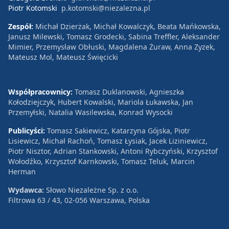
Piotr Kotomski
p.kotomski@niezalezna.pl
Zespół:
Michał Dzierżak, Michał Kowalczyk, Beata Mańkowska,
Janusz Milewski, Tomasz Grodecki, Sabina Treffler, Aleksander
Mimier, Przemysław Obłuski, Magdalena Żuraw, Anna Zyzek,
Mateusz Mol, Mateusz Święcicki
Współpracownicy:
Tomasz Duklanowski, Agnieszka
Kołodziejczyk, Hubert Kowalski, Mariola Łukawska, Jan
Przemyłski, Natalia Wasilewska, Konrad Wysocki
Publicyści:
Tomasz Sakiewicz, Katarzyna Gójska, Piotr
Lisiewicz, Michał Rachoń, Tomasz Łysiak, Jacek Liziniewicz,
Piotr Nisztor, Adrian Stankowski, Antoni Rybczyński, Krzysztof
Wołodźko, Krzysztof Karnkowski, Tomasz Teluk, Marcin
Herman
Wydawca:
Słowo Niezależne Sp. z o.o.
Filtrowa 63 / 43, 02-056 Warszawa, Polska