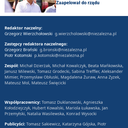
Zaapelował do rządu
Redaktor naczelny:
Grzegorz Wierzchołowski
g.wierzcholowski@niezalezna.pl
Zastępcy redaktora naczelnego:
Grzegorz Broński
g.bronski@niezalezna.pl
Piotr Kotomski
p.kotomski@niezalezna.pl
Zespół:
Michał Dzierżak, Michał Kowalczyk, Beata Mańkowska,
Janusz Milewski, Tomasz Grodecki, Sabina Treffler, Aleksander
Mimier, Przemysław Obłuski, Magdalena Żuraw, Anna Zyzek,
Mateusz Mol, Mateusz Święcicki
Współpracownicy:
Tomasz Duklanowski, Agnieszka
Kołodziejczyk, Hubert Kowalski, Mariola Łukawska, Jan
Przemyłski, Natalia Wasilewska, Konrad Wysocki
Publicyści:
Tomasz Sakiewicz, Katarzyna Gójska, Piotr