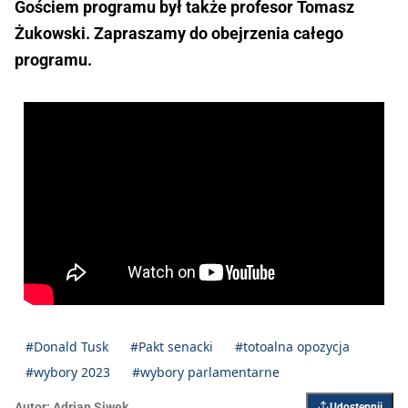
Gościem programu był także profesor Tomasz
Żukowski. Zapraszamy do obejrzenia całego
programu.
#Donald Tusk
#Pakt senacki
#totoalna opozycja
#wybory 2023
#wybory parlamentarne
Autor:
Adrian Siwek
Udostępnij