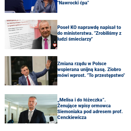
"Nawrocki ćpa"
Poseł KO naprawdę napisał to
do ministerstwa. "Zrobiliśmy z
ludzi śmieciarzy"
Zmiana rządu w Polsce
wspierana unijną kasą. Ziobro
mówi wprost. "To przestępstwo"
„Melisa i do łóżeczka”.
Żenujące wpisy ormowca
Siemoniaka pod adresem prof.
Cenckiewicza