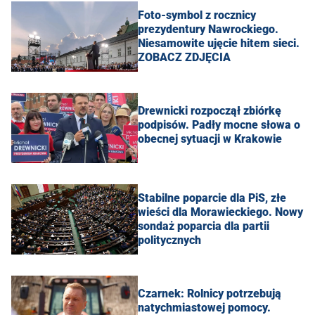
Foto-symbol z rocznicy
prezydentury Nawrockiego.
Niesamowite ujęcie hitem sieci.
ZOBACZ ZDJĘCIA
Drewnicki rozpoczął zbiórkę
podpisów. Padły mocne słowa o
obecnej sytuacji w Krakowie
Stabilne poparcie dla PiS, złe
wieści dla Morawieckiego. Nowy
sondaż poparcia dla partii
politycznych
Czarnek: Rolnicy potrzebują
natychmiastowej pomocy.