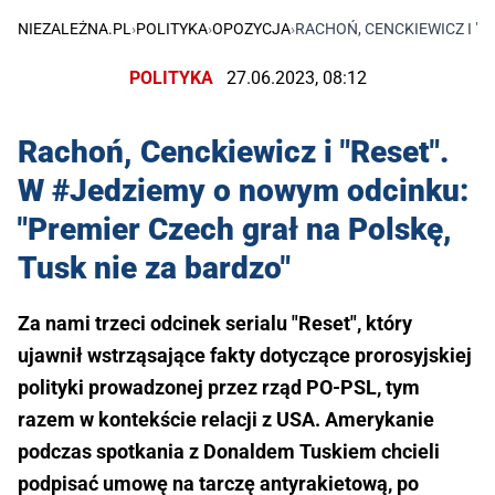
NIEZALEŻNA.PL
›
POLITYKA
›
OPOZYCJA
›
RACHOŃ, CENCKIEWICZ I "R
POLITYKA
27.06.2023, 08:12
Rachoń, Cenckiewicz i "Reset".
W #Jedziemy o nowym odcinku:
"Premier Czech grał na Polskę,
Tusk nie za bardzo"
Za nami trzeci odcinek serialu "Reset", który
ujawnił wstrząsające fakty dotyczące prorosyjskiej
polityki prowadzonej przez rząd PO-PSL, tym
razem w kontekście relacji z USA. Amerykanie
podczas spotkania z Donaldem Tuskiem chcieli
podpisać umowę na tarczę antyrakietową, po