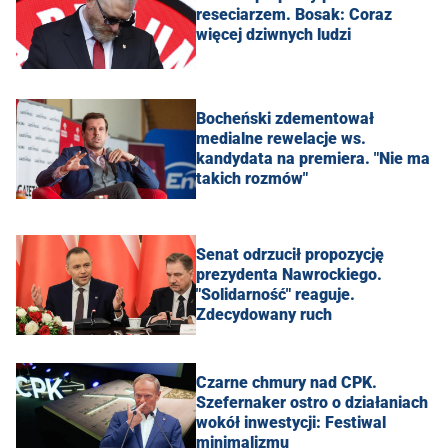
reseciarzem. Bosak: Coraz
więcej dziwnych ludzi
Bocheński zdementował
medialne rewelacje ws.
kandydata na premiera. "Nie ma
takich rozmów"
Senat odrzucił propozycję
prezydenta Nawrockiego.
"Solidarność" reaguje.
Zdecydowany ruch
Czarne chmury nad CPK.
Szefernaker ostro o działaniach
wokół inwestycji: Festiwal
minimalizmu