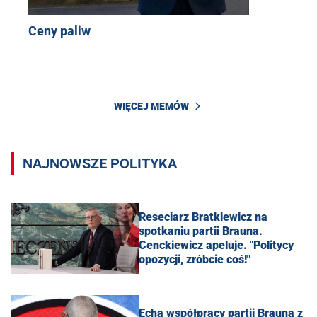
Ceny paliw
WIĘCEJ MEMÓW
NAJNOWSZE POLITYKA
Reseciarz Bratkiewicz na
spotkaniu partii Brauna.
Cenckiewicz apeluje. "Politycy
opozycji, zróbcie coś!"
Echa współpracy partii Brauna z