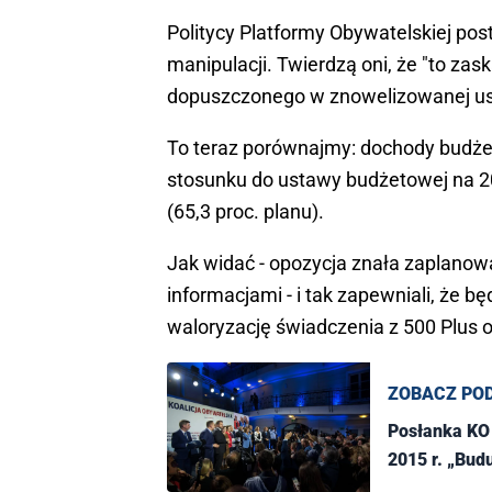
Politycy Platformy Obywatelskiej pos
manipulacji. Twierdzą oni, że "to zas
dopuszczonego w znowelizowanej ust
To teraz porównajmy: dochody budżetu
stosunku do ustawy budżetowej na 202
(65,3 proc. planu).
Jak widać - opozycja znała zaplanowa
informacjami - i tak zapewniali, że bę
waloryzację świadczenia z 500 Plus 
ZOBACZ PO
Posłanka KO 
2015 r. „Budu