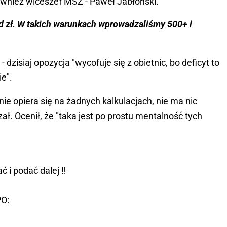
również wiceszef MSZ - Paweł Jabłoński.
ld zł. W takich warunkach wprowadzaliśmy 500+ i
 - dzisiaj opozycja "wycofuje się z obietnic, bo deficyt to
e".
 nie opiera się na żadnych kalkulacjach, nie ma nic
ł. Ocenił, że "taka jest po prostu mentalność tych
 i podać dalej ‼️
PO: