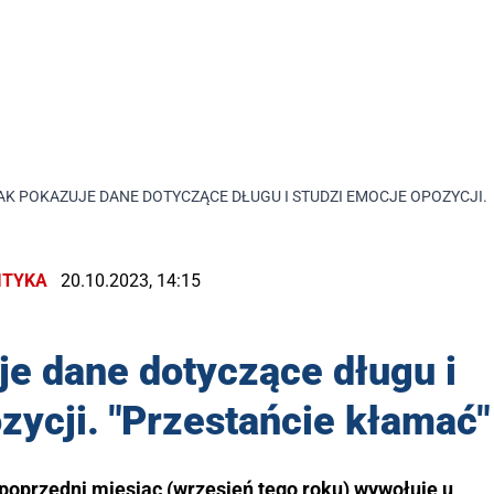
AK POKAZUJE DANE DOTYCZĄCE DŁUGU I STUDZI EMOCJE OPOZYCJI. 
ITYKA
20.10.2023, 14:15
e dane dotyczące długu i
zycji. "Przestańcie kłamać"
poprzedni miesiąc (wrzesień tego roku) wywołuje u