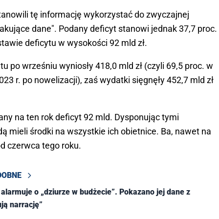
tanowili tę informację wykorzystać do zwyczajnej
kakujące dane". Podany deficyt stanowi jednak 37,7 proc.
awie deficytu w wysokości 92 mld zł.
 po wrześniu wyniosły 418,0 mld zł (czyli 69,5 proc. w
3 r. po nowelizacji), zaś wydatki sięgnęły 452,7 mld zł
ny na ten rok deficyt 92 mld. Dysponując tymi
dą mieli środki na wszystkie ich obietnice. Ba, nawet na
od czerwca tego roku.
DOBNE
alarmuje o „dziurze w budżecie”. Pokazano jej dane z
ją narrację”