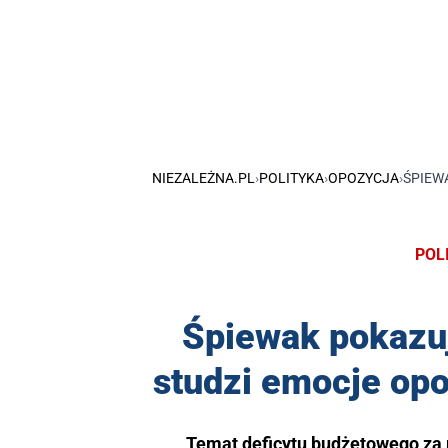
NIEZALEŻNA.PL
›
POLITYKA
›
OPOZYCJA
›
ŚPIEW
POL
Śpiewak pokazuj
studzi emocje opo
Temat deficytu budżetowego za 