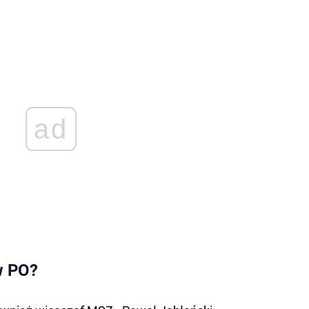
ad
w PO?