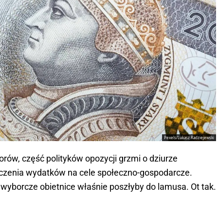
Pexels/Lukasz Radziejewski
orów, część polityków opozycji grzmi o dziurze
iczenia wydatków na cele społeczno-gospodarcze.
dwyborcze obietnice właśnie poszłyby do lamusa. Ot tak.