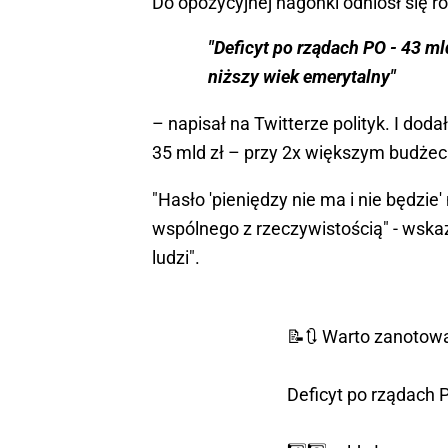
Do opozycyjnej nagonki odniósł się 
"Deficyt po rządach PO - 43 m
niższy wiek emerytalny"
– napisał na Twitterze polityk. I dodał
35 mld zł – przy 2x większym budżeci
"Hasło 'pieniędzy nie ma i nie będzie'
wspólnego z rzeczywistością" - wskaza
ludzi".
📝🔃 Warto zanotować
Deficyt po rządach 