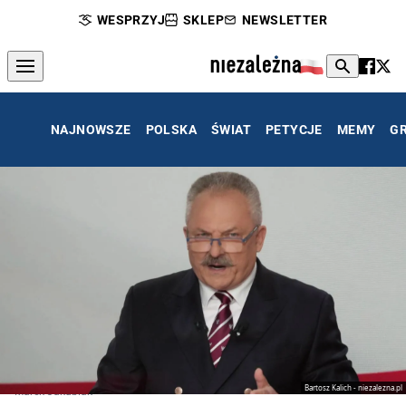
WESPRZYJ
SKLEP
NEWSLETTER
NAJNOWSZE
POLSKA
ŚWIAT
PETYCJE
MEMY
G
Bartosz Kalich - niezalezna.pl
Marek Jakubiak