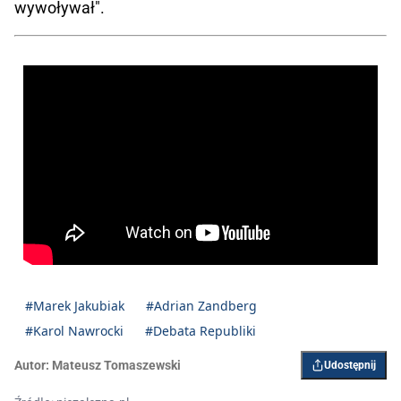
wywoływał".
#Marek Jakubiak
#Adrian Zandberg
#Karol Nawrocki
#Debata Republiki
Autor:
Mateusz Tomaszewski
Udostępnij