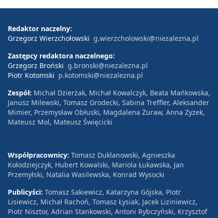
Redaktor naczelny:
Grzegorz Wierzchołowski
g.wierzcholowski@niezalezna.pl
Zastępcy redaktora naczelnego:
Grzegorz Broński
g.bronski@niezalezna.pl
Piotr Kotomski
p.kotomski@niezalezna.pl
Zespół:
Michał Dzierżak, Michał Kowalczyk, Beata Mańkowska,
Janusz Milewski, Tomasz Grodecki, Sabina Treffler, Aleksander
Mimier, Przemysław Obłuski, Magdalena Żuraw, Anna Zyzek,
Mateusz Mol, Mateusz Święcicki
Współpracownicy:
Tomasz Duklanowski, Agnieszka
Kołodziejczyk, Hubert Kowalski, Mariola Łukawska, Jan
Przemyłski, Natalia Wasilewska, Konrad Wysocki
Publicyści:
Tomasz Sakiewicz, Katarzyna Gójska, Piotr
Lisiewicz, Michał Rachoń, Tomasz Łysiak, Jacek Liziniewicz,
Piotr Nisztor, Adrian Stankowski, Antoni Rybczyński, Krzysztof