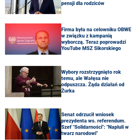
pensji dla rodziców
Firma była na celowniku OBWE
w związku z kampanią
wyborczą. Teraz poprowadzi
YouTube MSZ Sikorskiego
Wybory rozstrzygnięto rok
temu, ale Wałęsa nie
odpuszcza. Żąda działań od
Żurka
Senat odrzucił wniosek
prezydenta ws. referendum.
Szef "Solidarności": "Napluli w
twarz narodowi"