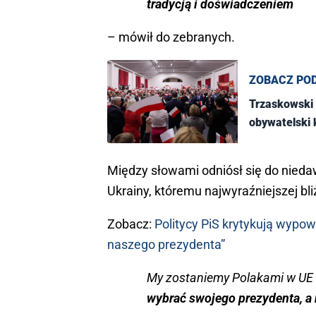
tradycją i doświadczeniem
– mówił do zebranych.
ZOBACZ PO
Trzaskowski
obywatelski
Między słowami odniósł się do nied
Ukrainy, któremu najwyraźniejszej bl
Zobacz:
Politycy PiS krytykują wypo
naszego prezydenta”
My zostaniemy Polakami w UE 
wybrać swojego prezydenta, a n