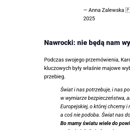
— Anna Zalewska 
2025
Nawrocki: nie będą nam wy
Podczas swojego przemówienia, Karo
kluczowych były właśnie majowe wyb
przebieg.
Świat i nas potrzebuje, i nas po
w wymiarze bezpieczeństwa, a
Europejskiej, o której chcemy 
a coś nie podoba. Świat nas do
Bo mamy światu wiele do powi