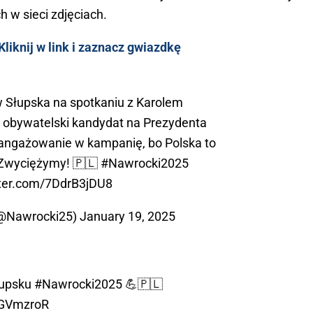
h w sieci zdjęciach.
liknij w link i zaznacz gwiazdkę
Słupska na spotkaniu z Karolem
 obywatelski kandydat na Prezydenta
aangażowanie w kampanię, bo Polska to
 Zwyciężymy! 🇵🇱
#Nawrocki2025
tter.com/7DdrB3jDU8
(@Nawrocki25)
January 19, 2025
łupsku
#Nawrocki2025
💪🇵🇱
1GVmzroR