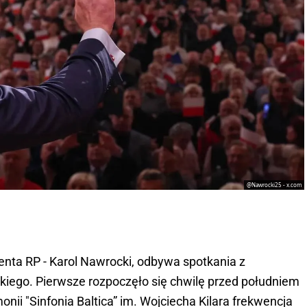
@Nawrocki25 - x.com
enta RP - Karol Nawrocki, odbywa spotkania z
ego. Pierwsze rozpoczęło się chwilę przed południem
monii "Sinfonia Baltica” im. Wojciecha Kilara frekwencja