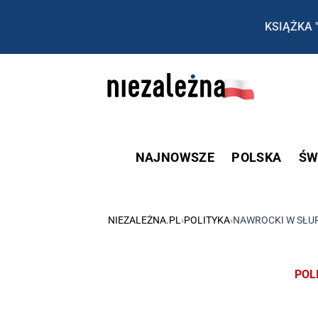
KSIĄŻKA 
NAJNOWSZE
POLSKA
ŚW
NIEZALEŻNA.PL
›
POLITYKA
›
NAWROCKI W SŁUP
POL