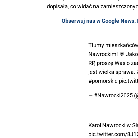
dopisała, co widać na zamieszczonyc
Obserwuj nas w Google News. K
Tłumy mieszkańców 
Nawrockim! 💬 Jako
RP, proszę Was o z
jest wielka sprawa.
#pomorskie
pic.twi
— #Nawrocki2025 
Karol Nawrocki w S
pic.twitter.com/8J