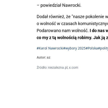
– powiedział Nawrocki.
Dodał również, że "nasze pokolenie wo
o wolność w czasach komunistycznych
Podarowano nam wolność.
I do nas 
co my z tą wolnością robimy. Jak ją
#Karol Nawrocki
#wybory 2025
#Polska
#polit
Autor:
az
Źródło: niezalezna.pl, x.com