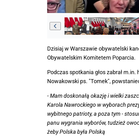
Dzisiaj w Warszawie obywatelski kand
Obywatelskim Komitetem Poparcia.
Podczas spotkania głos zabrał m.in. 
Nowakowski ps. "Tomek", powstaniec w
- Mam doskonałą okazję i wielki zas
Karola Nawrockiego w wyborach prezy
wybitnego patrioty, a poza tym - sto
panu wygrania wyborów, tudzież owocne
żeby Polska była Polską