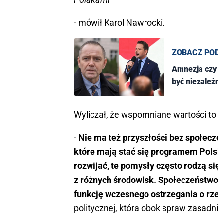
- mówił Karol Nawrocki.
ZOBACZ PO
Amnezja czy 
być niezależ
Wyliczał, że wspomniane wartości to 
-
Nie ma też przyszłości bez społec
które mają stać się programem Polski
rozwijać, te pomysły często rodzą si
z różnych środowisk. Społeczeństwo 
funkcję wczesnego ostrzegania o rze
politycznej, która obok spraw zasadn