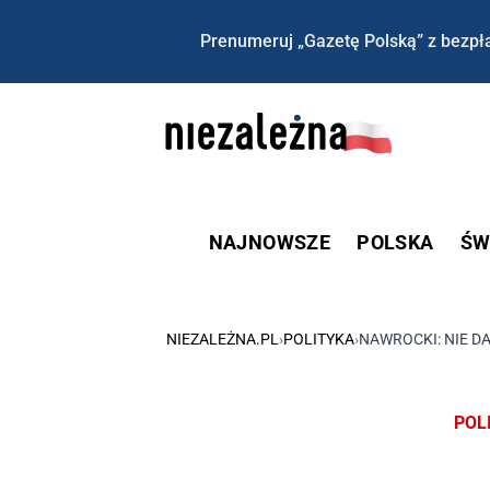
Prenumeruj „Gazetę Polską” z bezpła
NAJNOWSZE
POLSKA
ŚW
NIEZALEŻNA.PL
›
POLITYKA
›
NAWROCKI: NIE D
POL