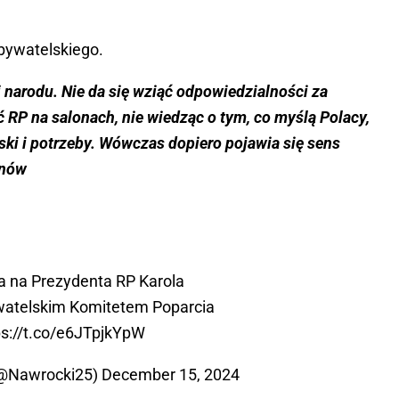
obywatelskiego.
i narodu. Nie da się wziąć odpowiedzialności za
 RP na salonach, nie wiedząc o tym, co myślą Polacy,
oski i potrzeby. Wówczas dopiero pojawia się sens
onów
a na Prezydenta RP Karola
atelskim Komitetem Poparcia
ps://t.co/e6JTpjkYpW
(@Nawrocki25)
December 15, 2024