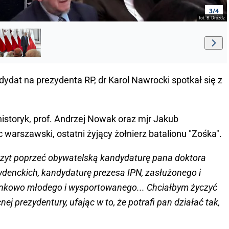
3/4
fot. B. Dróżdż
ydat na prezydenta RP, dr Karol Nawrocki spotkał się z
historyk, prof. Andrzej Nowak oraz mjr Jakub
arszawski, ostatni żyjący żołnierz batalionu "Zośka".
zczyt poprzeć obywatelską kandydaturę pana doktora
denckich, kandydaturę prezesa IPN, zasłużonego i
sunkowo młodego i wysportowanego... Chciałbym życzyć
j prezydentury, ufając w to, że potrafi pan działać tak,