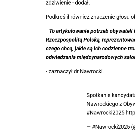
zdziwienie - dodał.
Podkreślił również znaczenie głosu 
- To artykułowanie potrzeb obywateli 
Rzeczpospolitą Polską, reprezentować
czego chcą, jakie są ich codzienne tr
odwiedzania międzynarodowych sal
- zaznaczył dr Nawrocki.
Spotkanie kandydat
Nawrockiego z Obyw
#Nawrocki2025
htt
— #Nawrocki2025 