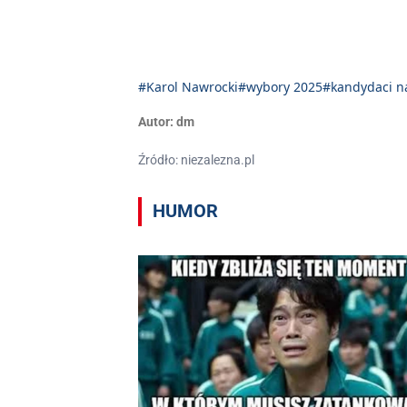
#Karol Nawrocki
#wybory 2025
#kandydaci n
Autor:
dm
Źródło: niezalezna.pl
HUMOR